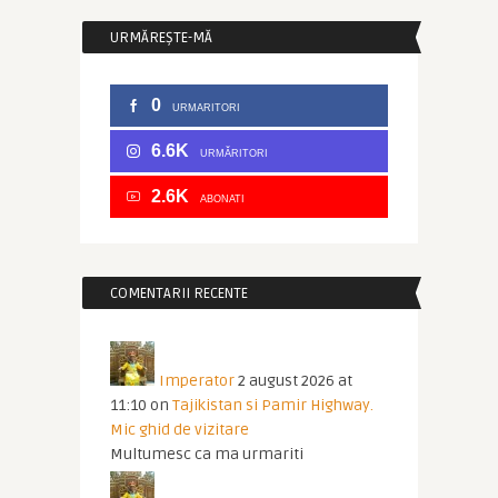
URMĂREȘTE-MĂ
0
URMARITORI
6.6K
URMĂRITORI
2.6K
ABONATI
COMENTARII RECENTE
Imperator
2 august 2026 at
11:10
on
Tajikistan si Pamir Highway.
Mic ghid de vizitare
Multumesc ca ma urmariti