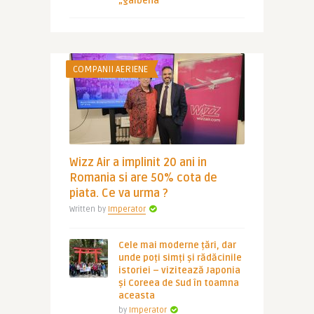
„galbena”
COMPANII AERIENE
Wizz Air a implinit 20 ani in
Romania si are 50% cota de
piata. Ce va urma ?
Written by
Imperator
Cele mai moderne țări, dar
unde poți simți și rădăcinile
istoriei – vizitează Japonia
și Coreea de Sud în toamna
aceasta
by
Imperator