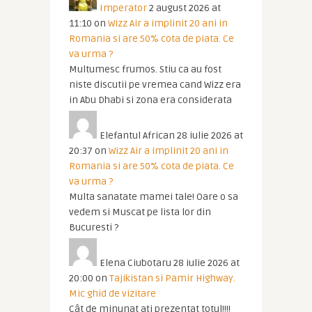
Imperator
2 august 2026 at
11:10
on
Wizz Air a implinit 20 ani in
Romania si are 50% cota de piata. Ce
va urma ?
Multumesc frumos. Stiu ca au fost
niste discutii pe vremea cand Wizz era
in Abu Dhabi si zona era considerata
Elefantul African
28 iulie 2026 at
20:37
on
Wizz Air a implinit 20 ani in
Romania si are 50% cota de piata. Ce
va urma ?
Multa sanatate mamei tale! Oare o sa
vedem si Muscat pe lista lor din
Bucuresti ?
Elena Ciubotaru
28 iulie 2026 at
20:00
on
Tajikistan si Pamir Highway.
Mic ghid de vizitare
Cât de minunat ați prezentat totul!!!!