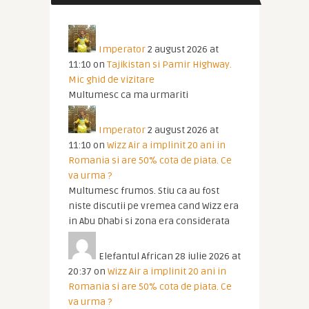
Imperator
2 august 2026 at
11:10
on
Tajikistan si Pamir Highway.
Mic ghid de vizitare
Multumesc ca ma urmariti
Imperator
2 august 2026 at
11:10
on
Wizz Air a implinit 20 ani in
Romania si are 50% cota de piata. Ce
va urma ?
Multumesc frumos. Stiu ca au fost
niste discutii pe vremea cand Wizz era
in Abu Dhabi si zona era considerata
Elefantul African
28 iulie 2026 at
20:37
on
Wizz Air a implinit 20 ani in
Romania si are 50% cota de piata. Ce
va urma ?