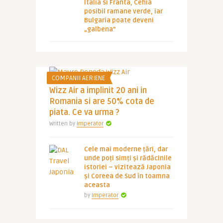
Italia si Franta, Cehia
posibil ramane verde, iar
Bulgaria poate deveni
„galbena”
COMPANII AERIENE
Wizz Air a implinit 20 ani in
Romania si are 50% cota de
piata. Ce va urma ?
Written by
Imperator
Cele mai moderne țări, dar
unde poți simți și rădăcinile
istoriei – vizitează Japonia
și Coreea de Sud în toamna
aceasta
by
Imperator