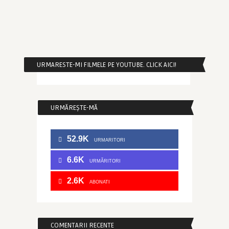
URMARESTE-MI FILMELE PE YOUTUBE. CLICK AICI!
URMĂREȘTE-MĂ
52.9K
URMARITORI
6.6K
URMĂRITORI
2.6K
ABONATI
COMENTARII RECENTE