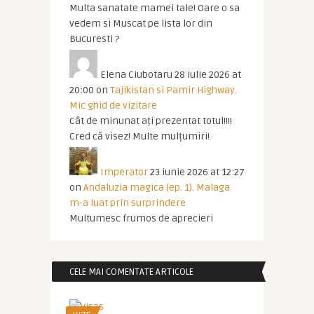
Multa sanatate mamei tale! Oare o sa
vedem si Muscat pe lista lor din
Bucuresti ?
Elena Ciubotaru
28 iulie 2026 at
20:00
on
Tajikistan si Pamir Highway.
Mic ghid de vizitare
Cât de minunat ați prezentat totul!!!!
Cred că visez! Multe mulțumiri!
Imperator
23 iunie 2026 at 12:27
on
Andaluzia magica (ep. 1). Malaga
m-a luat prin surprindere
Multumesc frumos de aprecieri
CELE MAI COMENTATE ARTICOLE