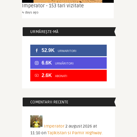
Imperator - 153 tari vizitate
4 days ago
URMĂREȘTE-MĂ
52.9K
URMARITORI
6.6K
URMĂRITORI
2.6K
ABONATI
COMENTARII RECENTE
Imperator
2 august 2026 at
11:10
on
Tajikistan si Pamir Highway.