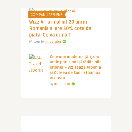
COMPANII AERIENE
Wizz Air a implinit 20 ani in
Romania si are 50% cota de
piata. Ce va urma ?
Written by
Imperator
Cele mai moderne țări, dar
unde poți simți și rădăcinile
istoriei – vizitează Japonia
și Coreea de Sud în toamna
aceasta
by
Imperator