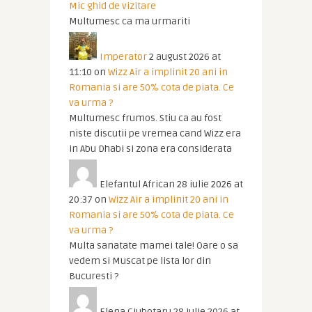
Mic ghid de vizitare
Multumesc ca ma urmariti
Imperator
2 august 2026 at
11:10
on
Wizz Air a implinit 20 ani in
Romania si are 50% cota de piata. Ce
va urma ?
Multumesc frumos. Stiu ca au fost
niste discutii pe vremea cand Wizz era
in Abu Dhabi si zona era considerata
Elefantul African
28 iulie 2026 at
20:37
on
Wizz Air a implinit 20 ani in
Romania si are 50% cota de piata. Ce
va urma ?
Multa sanatate mamei tale! Oare o sa
vedem si Muscat pe lista lor din
Bucuresti ?
Elena Ciubotaru
28 iulie 2026 at