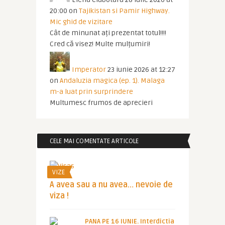
20:00
on
Tajikistan si Pamir Highway.
Mic ghid de vizitare
Cât de minunat ați prezentat totul!!!!
Cred că visez! Multe mulțumiri!
Imperator
23 iunie 2026 at 12:27
on
Andaluzia magica (ep. 1). Malaga
m-a luat prin surprindere
Multumesc frumos de aprecieri
CELE MAI COMENTATE ARTICOLE
VIZE
A avea sau a nu avea… nevoie de
viza !
PANA PE 16 IUNIE. Interdictia