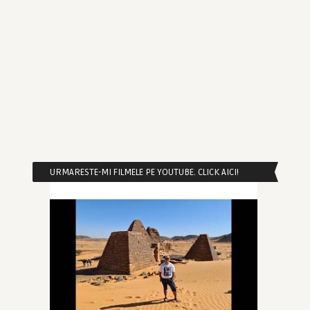
URMARESTE-MI FILMELE PE YOUTUBE. CLICK AICI!