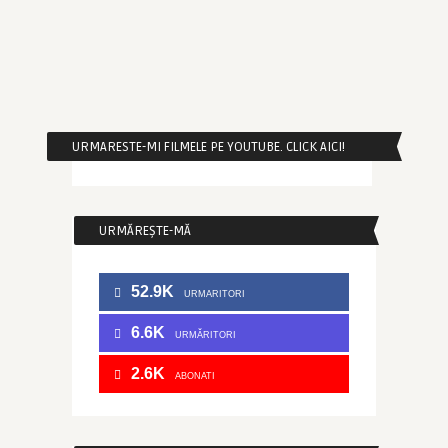
URMARESTE-MI FILMELE PE YOUTUBE. CLICK AICI!
URMĂREȘTE-MĂ
52.9K
URMARITORI
6.6K
URMĂRITORI
2.6K
ABONATI