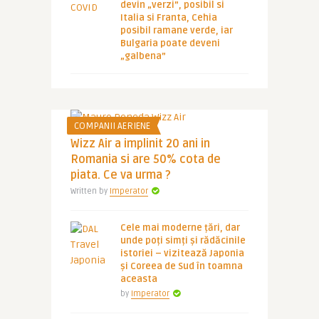
devin „verzi”, posibil si
Italia si Franta, Cehia
posibil ramane verde, iar
Bulgaria poate deveni
„galbena”
COMPANII AERIENE
Wizz Air a implinit 20 ani in
Romania si are 50% cota de
piata. Ce va urma ?
Written by
Imperator
Cele mai moderne țări, dar
unde poți simți și rădăcinile
istoriei – vizitează Japonia
și Coreea de Sud în toamna
aceasta
by
Imperator