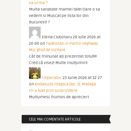
va urma ?
Multa sanatate mamei tale! Oare o sa
vedem si Muscat pe lista lor din
Bucuresti ?
Elena Ciubotaru
28 iulie 2026 at
20:00
on
Tajikistan si Pamir Highway.
Mic ghid de vizitare
Cât de minunat ați prezentat totul!!!!
Cred că visez! Multe mulțumiri!
Imperator
23 iunie 2026 at 12:27
on
Andaluzia magica (ep. 1). Malaga
m-a luat prin surprindere
Multumesc frumos de aprecieri
CELE MAI COMENTATE ARTICOLE