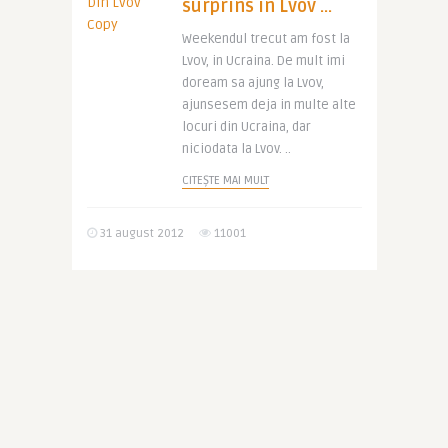
surprins in Lvov …
Weekendul trecut am fost la
Lvov, in Ucraina. De mult imi
doream sa ajung la Lvov,
ajunsesem deja in multe alte
locuri din Ucraina, dar
niciodata la Lvov. ..
CITEȘTE MAI MULT
31 august 2012
11001