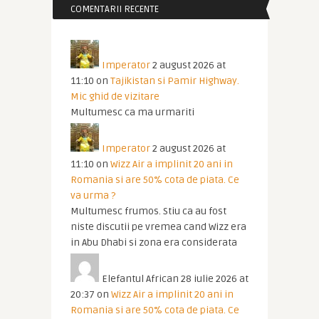
COMENTARII RECENTE
Imperator
2 august 2026 at
11:10
on
Tajikistan si Pamir Highway.
Mic ghid de vizitare
Multumesc ca ma urmariti
Imperator
2 august 2026 at
11:10
on
Wizz Air a implinit 20 ani in
Romania si are 50% cota de piata. Ce
va urma ?
Multumesc frumos. Stiu ca au fost
niste discutii pe vremea cand Wizz era
in Abu Dhabi si zona era considerata
Elefantul African
28 iulie 2026 at
20:37
on
Wizz Air a implinit 20 ani in
Romania si are 50% cota de piata. Ce