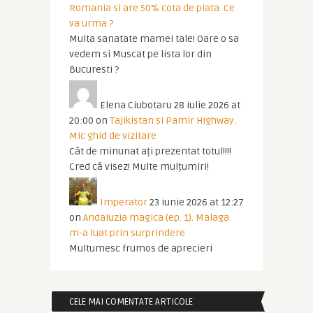
Romania si are 50% cota de piata. Ce
va urma ?
Multa sanatate mamei tale! Oare o sa
vedem si Muscat pe lista lor din
Bucuresti ?
Elena Ciubotaru
28 iulie 2026 at
20:00
on
Tajikistan si Pamir Highway.
Mic ghid de vizitare
Cât de minunat ați prezentat totul!!!!
Cred că visez! Multe mulțumiri!
Imperator
23 iunie 2026 at 12:27
on
Andaluzia magica (ep. 1). Malaga
m-a luat prin surprindere
Multumesc frumos de aprecieri
CELE MAI COMENTATE ARTICOLE