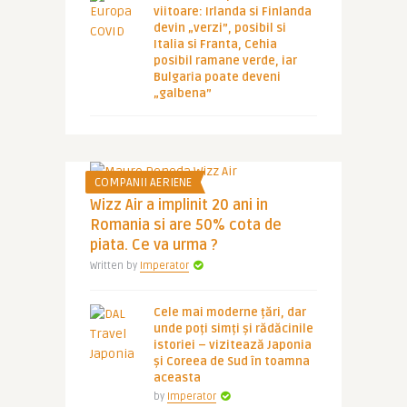
viitoare: Irlanda si Finlanda
devin „verzi”, posibil si
Italia si Franta, Cehia
posibil ramane verde, iar
Bulgaria poate deveni
„galbena”
COMPANII AERIENE
Wizz Air a implinit 20 ani in
Romania si are 50% cota de
piata. Ce va urma ?
Written by
Imperator
Cele mai moderne țări, dar
unde poți simți și rădăcinile
istoriei – vizitează Japonia
și Coreea de Sud în toamna
aceasta
by
Imperator