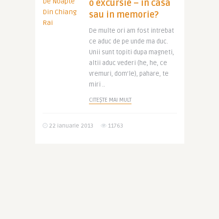
o excursie – in casa
sau in memorie?
De multe ori am fost intrebat
ce aduc de pe unde ma duc.
Unii sunt topiti dupa magneti,
altii aduc vederi (he, he, ce
vremuri, dom’le), pahare, te
miri ..
CITEȘTE MAI MULT
22 ianuarie 2013
11763