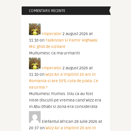
COMENTARII RECENTE
Imperator
2 august 2026 at
11:10
on
Tajikistan si Pamir Highway.
Mic ghid de vizitare
Multumesc ca ma urmariti
Imperator
2 august 2026 at
11:10
on
Wizz Air a implinit 20 ani in
Romania si are 50% cota de piata. Ce
va urma ?
Multumesc frumos. Stiu ca au fost
niste discutii pe vremea cand Wizz era
in Abu Dhabi si zona era considerata
Elefantul African
28 iulie 2026 at
20:37
on
Wizz Air a implinit 20 ani in