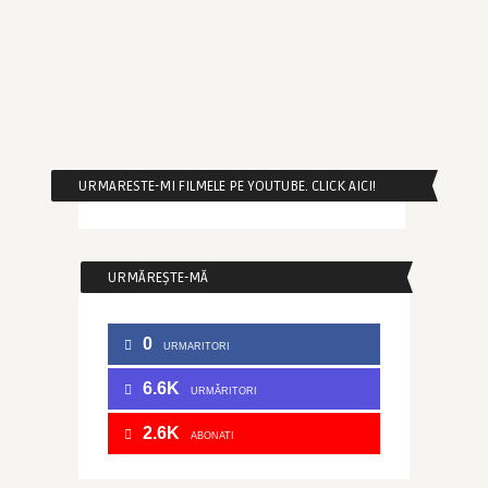
URMARESTE-MI FILMELE PE YOUTUBE. CLICK AICI!
URMĂREȘTE-MĂ
0
URMARITORI
6.6K
URMĂRITORI
2.6K
ABONATI