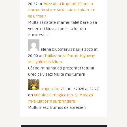
20:37
on
Wizz Air a implinit 20 ani in
Romania si are 50% cota de piata. Ce
va urma ?
Multa sanatate mamei tale! Oare o sa
vedem si Muscat pe lista lor din
Bucuresti ?
Elena Ciubotaru
28 iulie 2026 at
20:00
on
Tajikistan si Pamir Highway.
Mic ghid de vizitare
Cât de minunat ați prezentat totul!!!!
Cred că visez! Multe mulțumiri!
Imperator
23 iunie 2026 at 12:27
on
Andaluzia magica (ep. 1). Malaga
m-a luat prin surprindere
Multumesc frumos de aprecieri