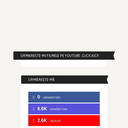
URMARESTE-MI FILMELE PE YOUTUBE. CLICK AICI!
URMĂREȘTE-MĂ
0
URMARITORI
6.6K
URMĂRITORI
2.6K
ABONATI