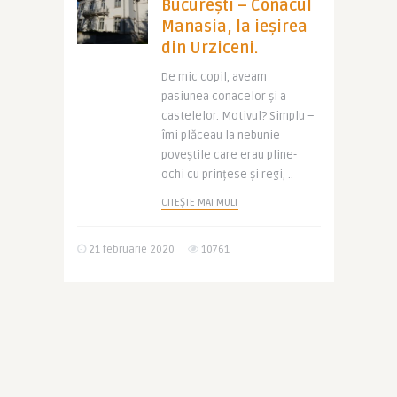
București – Conacul
Manasia, la ieșirea
din Urziceni.
De mic copil, aveam
pasiunea conacelor și a
castelelor. Motivul? Simplu –
îmi plăceau la nebunie
poveștile care erau pline-
ochi cu prințese și regi, ..
CITEȘTE MAI MULT
21 februarie 2020
10761