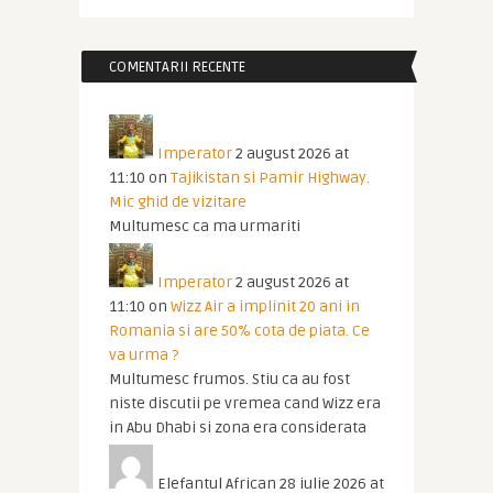
COMENTARII RECENTE
Imperator
2 august 2026 at
11:10
on
Tajikistan si Pamir Highway.
Mic ghid de vizitare
Multumesc ca ma urmariti
Imperator
2 august 2026 at
11:10
on
Wizz Air a implinit 20 ani in
Romania si are 50% cota de piata. Ce
va urma ?
Multumesc frumos. Stiu ca au fost
niste discutii pe vremea cand Wizz era
in Abu Dhabi si zona era considerata
Elefantul African
28 iulie 2026 at