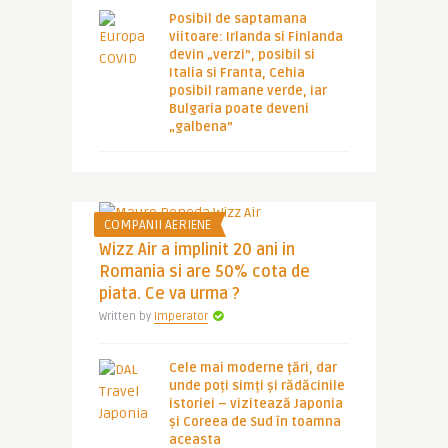
Posibil de saptamana
viitoare: Irlanda si Finlanda
devin „verzi”, posibil si
Italia si Franta, Cehia
posibil ramane verde, iar
Bulgaria poate deveni
„galbena”
COMPANII AERIENE
Wizz Air a implinit 20 ani in
Romania si are 50% cota de
piata. Ce va urma ?
Written by
Imperator
Cele mai moderne țări, dar
unde poți simți și rădăcinile
istoriei – vizitează Japonia
și Coreea de Sud în toamna
aceasta