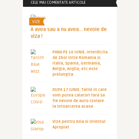
CELE MAI COMENTATE ARTICOLE
VIZE
A avea sau a nu avea… nevoie de
viza !
PANA PE 16 IUNIE. Interdictia
de zbor intre Romania si
Italia, Spania, Germania,
Belgia, Anglia, etc este
prelungita
DUPA 17 IUNIE: Tarile in care
vom putea calatori fara sa
fie nevoie de auto-izolare
la intoarcerea acasa
Vize pentru Asia si Orientul
Apropiat