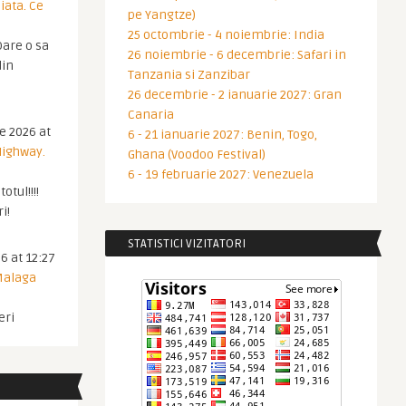
iata. Ce
pe Yangtze)
25 octombrie - 4 noiembrie: India
are o sa
26 noiembrie - 6 decembrie: Safari in
din
Tanzania si Zanzibar
26 decembrie - 2 ianuarie 2027: Gran
Canaria
ie 2026 at
6 - 21 ianuarie 2027: Benin, Togo,
Highway.
Ghana (Voodoo Festival)
6 - 19 februarie 2027: Venezuela
otul!!!!
i!
STATISTICI VIZITATORI
6 at 12:27
 Malaga
eri