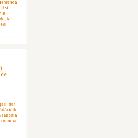
i Finlanda
il si
hia
de, iar
veni
in
 de
ări, dar
rădăcinile
ă Japonia
în toamna