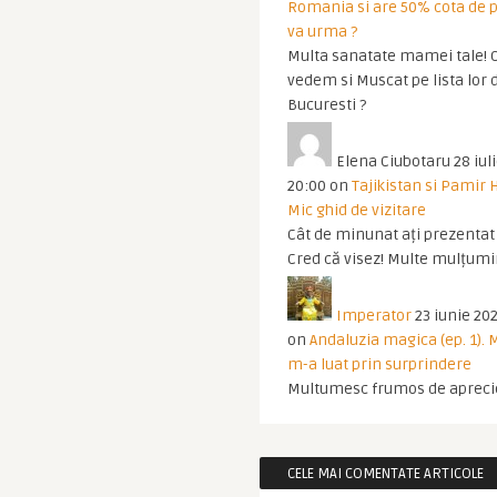
Romania si are 50% cota de p
va urma ?
Multa sanatate mamei tale! O
vedem si Muscat pe lista lor 
Bucuresti ?
Elena Ciubotaru
28 iul
20:00
on
Tajikistan si Pamir 
Mic ghid de vizitare
Cât de minunat ați prezentat t
Cred că visez! Multe mulțumir
Imperator
23 iunie 202
on
Andaluzia magica (ep. 1).
m-a luat prin surprindere
Multumesc frumos de apreci
CELE MAI COMENTATE ARTICOLE