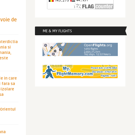
evoie de
ME & MY FLIGHTS
nterdictia
nia si
rmania,
 este
le in care
 fara sa
-izolare
sa
 Orientul
ana