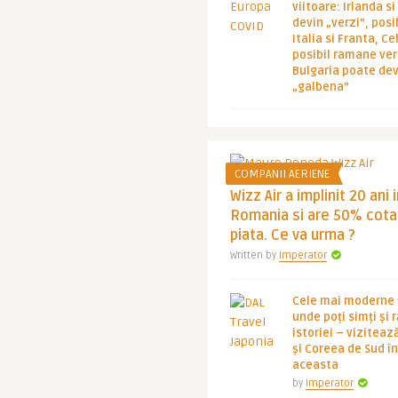
viitoare: Irlanda s
devin „verzi”, posib
Italia si Franta, Ce
posibil ramane ver
Bulgaria poate de
„galbena”
COMPANII AERIENE
Wizz Air a implinit 20 ani 
Romania si are 50% cota
piata. Ce va urma ?
Written by
Imperator
Cele mai moderne ț
unde poți simți și 
istoriei – viziteaz
și Coreea de Sud 
aceasta
by
Imperator