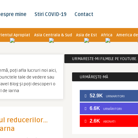
espre mine
Stiri COVID-19
Contact
rientul Apropiat
Asia Centrala & Sud
Asia de Est
Africa
America de
URMARESTE-MI FILMELE PE YOUTUBE. C
ă, poți afla lucruri noi aici,
u punctele tale de vedere sau
URMĂREȘTE-MĂ
vel Blog și poți descoperi o
l de iarna
52.9K
URMARITORI
6.6K
URMĂRITORI
ul reducerilor…
2.6K
ABONATI
iarna