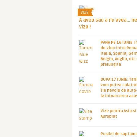
VIZE
A avea sau a nu avea… n
viza !
PANA PE 16 IUNIE. I
de zbor intre Roma
Italia, Spania, Ge
Belgia, Anglia, etc
prelungita
DUPA 17 IUNIE: Tari
vom putea calatori
fie nevoie de auto
la intoarcerea aca
Vize pentru Asia si
Apropiat
Posibil de saptam