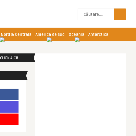
 Nord & Centrala
America de Sud
Oceania
Antarctica
LICK AICI!