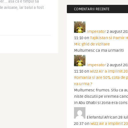
cer…. asa ca e timpul sa
e avioane, iar balul a fost
COMENTARII RECENTE
Imperator
2 august 20
11:10
on
Tajikistan si Pamir 
Mic ghid de vizitare
Multumesc ca ma urmariti
Imperator
2 august 20
11:10
on
Wizz Air a implinit 20
Romania si are 50% cota de p
va urma ?
Multumesc frumos. Stiu ca au
niste discutii pe vremea cand
in Abu Dhabi si zona era cons
Elefantul African
28 iul
20:37
on
Wizz Air a implinit 20