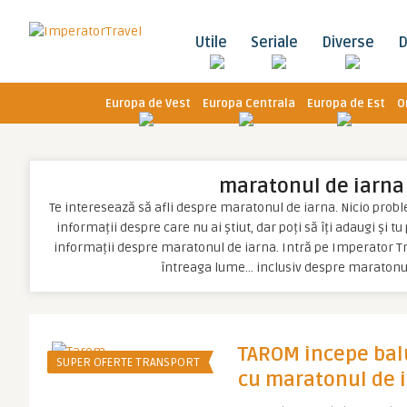
Utile
Seriale
Diverse
D
Europa de Vest
Europa Centrala
Europa de Est
O
maratonul de iarna
Te interesează să afli despre maratonul de iarna. Nicio problem
informații despre care nu ai știut, dar poți să îți adaugi și t
informații despre maratonul de iarna. Intră pe Imperator Tra
întreaga lume… inclusiv despre maratonu
TAROM incepe bal
SUPER OFERTE TRANSPORT
cu maratonul de 