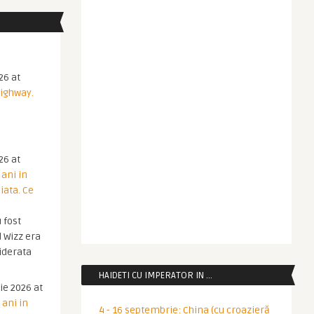
26 at
Highway.
26 at
 ani in
iata. Ce
 fost
 Wizz era
iderata
HAIDETI CU IMPERATOR IN …
ie 2026 at
 ani in
4 - 16 septembrie: China (cu croazieră