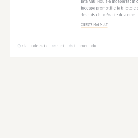
Iata Anul Nou s-a indepartat in 
inceapa promotiile la biletele d
deschis chiar foarte devreme ..
CITEȘTE MAI MULT
7 ianuarie 2012
3051
1 Comentariu