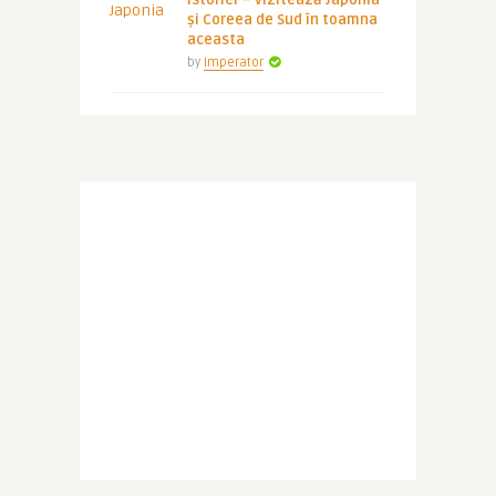
istoriei – vizitează Japonia
și Coreea de Sud în toamna
aceasta
by
Imperator