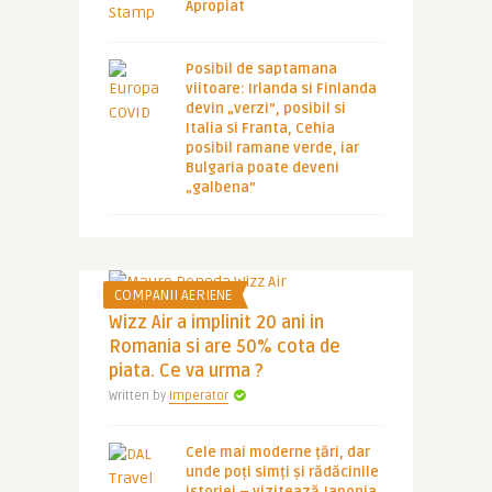
Apropiat
Posibil de saptamana
viitoare: Irlanda si Finlanda
devin „verzi”, posibil si
Italia si Franta, Cehia
posibil ramane verde, iar
Bulgaria poate deveni
„galbena”
COMPANII AERIENE
Wizz Air a implinit 20 ani in
Romania si are 50% cota de
piata. Ce va urma ?
Written by
Imperator
Cele mai moderne țări, dar
unde poți simți și rădăcinile