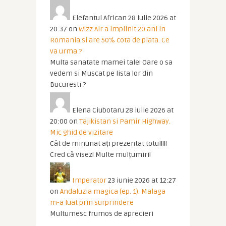
Elefantul African
28 iulie 2026 at
20:37
on
Wizz Air a implinit 20 ani in
Romania si are 50% cota de piata. Ce
va urma ?
Multa sanatate mamei tale! Oare o sa
vedem si Muscat pe lista lor din
Bucuresti ?
Elena Ciubotaru
28 iulie 2026 at
20:00
on
Tajikistan si Pamir Highway.
Mic ghid de vizitare
Cât de minunat ați prezentat totul!!!!
Cred că visez! Multe mulțumiri!
Imperator
23 iunie 2026 at 12:27
on
Andaluzia magica (ep. 1). Malaga
m-a luat prin surprindere
Multumesc frumos de aprecieri