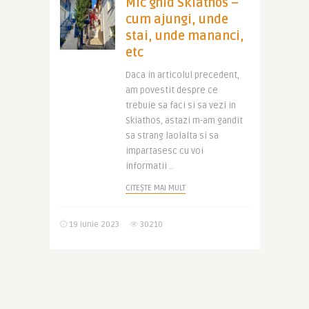
Mic ghid Skiathos –
cum ajungi, unde
stai, unde mananci,
etc
Daca in articolul precedent,
am povestit despre ce
trebuie sa faci si sa vezi in
Skiathos, astazi m-am gandit
sa strang laolalta si sa
impartasesc cu voi
informatii ..
CITEȘTE MAI MULT
19 iunie 2023
30210