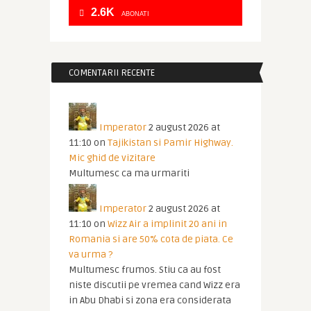
2.6K
ABONATI
COMENTARII RECENTE
Imperator
2 august 2026 at
11:10
on
Tajikistan si Pamir Highway.
Mic ghid de vizitare
Multumesc ca ma urmariti
Imperator
2 august 2026 at
11:10
on
Wizz Air a implinit 20 ani in
Romania si are 50% cota de piata. Ce
va urma ?
Multumesc frumos. Stiu ca au fost
niste discutii pe vremea cand Wizz era
in Abu Dhabi si zona era considerata