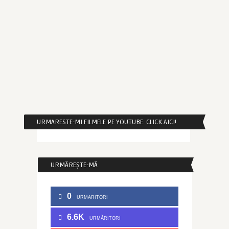
URMARESTE-MI FILMELE PE YOUTUBE. CLICK AICI!
URMĂREȘTE-MĂ
0
URMARITORI
6.6K
URMĂRITORI