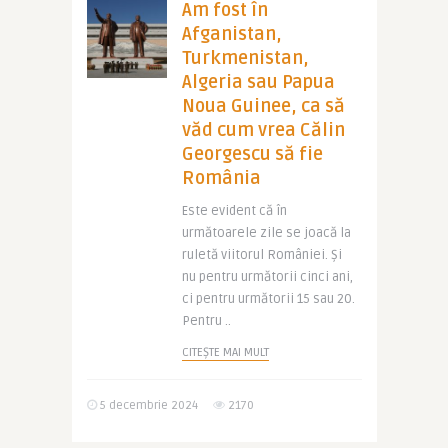
Am fost în
Afganistan,
Turkmenistan,
Algeria sau Papua
Noua Guinee, ca să
văd cum vrea Călin
Georgescu să fie
România
Este evident că în
următoarele zile se joacă la
ruletă viitorul României. Și
nu pentru următorii cinci ani,
ci pentru următorii 15 sau 20.
Pentru ..
CITEȘTE MAI MULT
5 decembrie 2024
2170