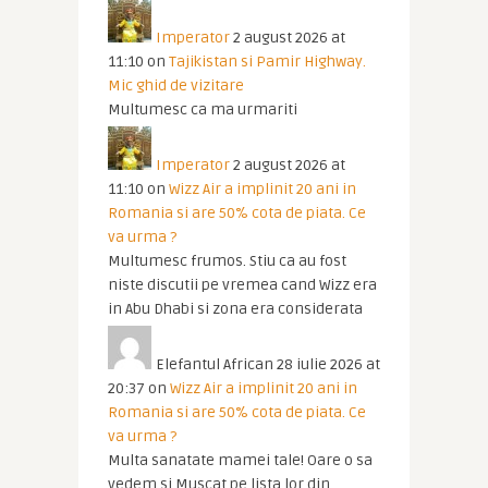
Imperator
2 august 2026 at
11:10
on
Tajikistan si Pamir Highway.
Mic ghid de vizitare
Multumesc ca ma urmariti
Imperator
2 august 2026 at
11:10
on
Wizz Air a implinit 20 ani in
Romania si are 50% cota de piata. Ce
va urma ?
Multumesc frumos. Stiu ca au fost
niste discutii pe vremea cand Wizz era
in Abu Dhabi si zona era considerata
Elefantul African
28 iulie 2026 at
20:37
on
Wizz Air a implinit 20 ani in
Romania si are 50% cota de piata. Ce
va urma ?
Multa sanatate mamei tale! Oare o sa
vedem si Muscat pe lista lor din