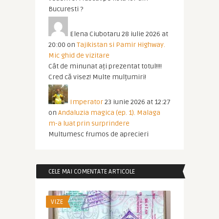
Bucuresti ?
Elena Ciubotaru
28 iulie 2026 at
20:00
on
Tajikistan si Pamir Highway.
Mic ghid de vizitare
Cât de minunat ați prezentat totul!!!!
Cred că visez! Multe mulțumiri!
Imperator
23 iunie 2026 at 12:27
on
Andaluzia magica (ep. 1). Malaga
m-a luat prin surprindere
Multumesc frumos de aprecieri
CELE MAI COMENTATE ARTICOLE
VIZE