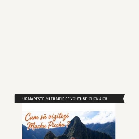
URMARESTE-MI FILMELE PE YOUTUBE. CLICK AICI!