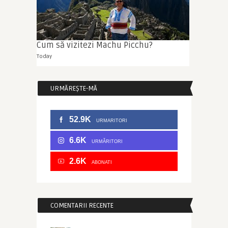
Cum să vizitezi Machu Picchu?
Today
URMĂREȘTE-MĂ
52.9K
URMARITORI
6.6K
URMĂRITORI
2.6K
ABONATI
COMENTARII RECENTE