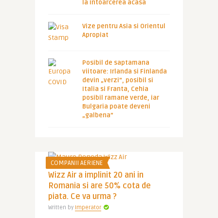
la intoarcerea acasa
Vize pentru Asia si Orientul
Apropiat
Posibil de saptamana
viitoare: Irlanda si Finlanda
devin „verzi”, posibil si
Italia si Franta, Cehia
posibil ramane verde, iar
Bulgaria poate deveni
„galbena”
COMPANII AERIENE
Wizz Air a implinit 20 ani in
Romania si are 50% cota de
piata. Ce va urma ?
Written by
Imperator