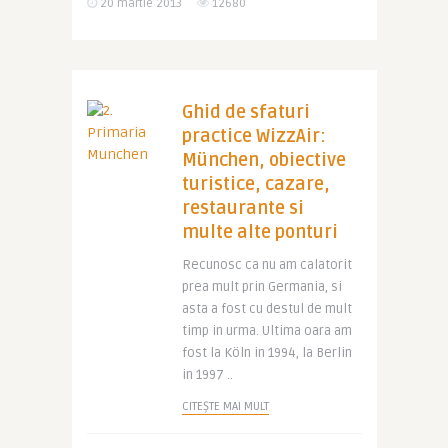
20 martie 2013
12680
Ghid de sfaturi
practice WizzAir:
München, obiective
turistice, cazare,
restaurante si
multe alte ponturi
Recunosc ca nu am calatorit
prea mult prin Germania, si
asta a fost cu destul de mult
timp in urma. Ultima oara am
fost la Köln in 1994, la Berlin
in 1997 ..
CITEȘTE MAI MULT