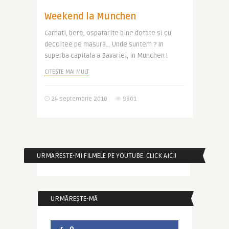
Weekend la Munchen
Carnati, bere, ospatarite bine dotate si cu
decoltee pe masura… Unde suntem ? In
superba capitala a Bavariei, in Munchen !
CITEȘTE MAI MULT
24 septembrie 2010
9801
URMARESTE-MI FILMELE PE YOUTUBE. CLICK AICI!
URMĂREȘTE-MĂ