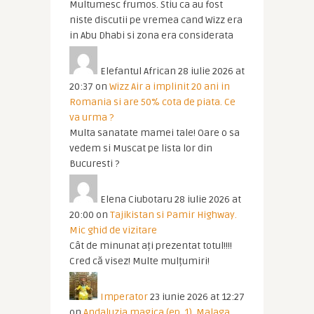
Multumesc frumos. Stiu ca au fost
niste discutii pe vremea cand Wizz era
in Abu Dhabi si zona era considerata
Elefantul African
28 iulie 2026 at
20:37
on
Wizz Air a implinit 20 ani in
Romania si are 50% cota de piata. Ce
va urma ?
Multa sanatate mamei tale! Oare o sa
vedem si Muscat pe lista lor din
Bucuresti ?
Elena Ciubotaru
28 iulie 2026 at
20:00
on
Tajikistan si Pamir Highway.
Mic ghid de vizitare
Cât de minunat ați prezentat totul!!!!
Cred că visez! Multe mulțumiri!
Imperator
23 iunie 2026 at 12:27
on
Andaluzia magica (ep. 1). Malaga