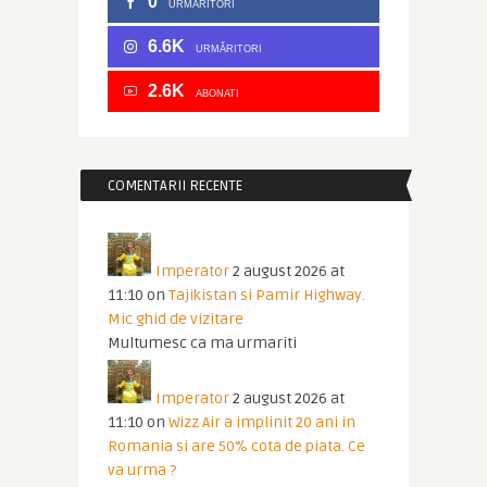
0
URMARITORI
6.6K
URMĂRITORI
2.6K
ABONATI
COMENTARII RECENTE
Imperator
2 august 2026 at
11:10
on
Tajikistan si Pamir Highway.
Mic ghid de vizitare
Multumesc ca ma urmariti
Imperator
2 august 2026 at
11:10
on
Wizz Air a implinit 20 ani in
Romania si are 50% cota de piata. Ce
va urma ?