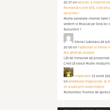
20:37
on
Wizz Air a implinit 20
Romania si are 50% cota de p
va urma ?
Multa sanatate mamei tale! O
vedem si Muscat pe lista lor 
Bucuresti ?
Elena Ciubotaru
28 iul
20:00
on
Tajikistan si Pamir 
Mic ghid de vizitare
Cât de minunat ați prezentat t
Cred că visez! Multe mulțumir
Imperator
23 iunie 202
on
Andaluzia magica (ep. 1).
m-a luat prin surprindere
Multumesc frumos de apreci