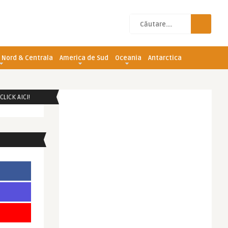
 Nord & Centrala
America de Sud
Oceania
Antarctica
LICK AICI!