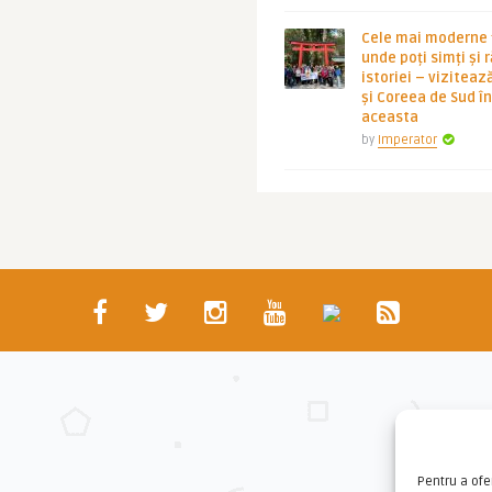
Cele mai moderne ț
unde poți simți și 
istoriei – viziteaz
și Coreea de Sud 
aceasta
by
Imperator
Pentru a ofe