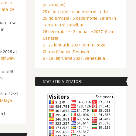
 ani in
pe Yangtze)
iata. Ce
25 octombrie - 4 noiembrie: India
26 noiembrie - 6 decembrie: Safari in
are o sa
Tanzania si Zanzibar
din
26 decembrie - 2 ianuarie 2027: Gran
Canaria
6 - 21 ianuarie 2027: Benin, Togo,
ie 2026 at
Ghana (Voodoo Festival)
Highway.
6 - 19 februarie 2027: Venezuela
otul!!!!
i!
STATISTICI VIZITATORI
6 at 12:27
 Malaga
eri