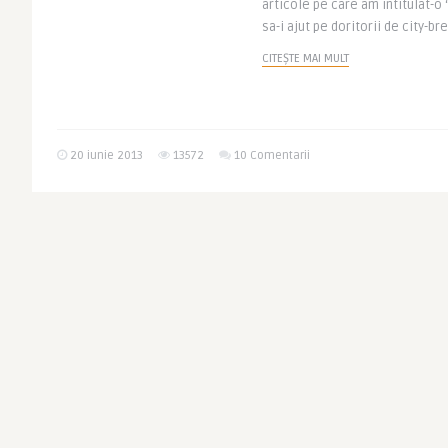
articole pe care am intitulat-o
sa-i ajut pe doritorii de city-bre
CITEȘTE MAI MULT
20 iunie 2013
13572
10 Comentarii