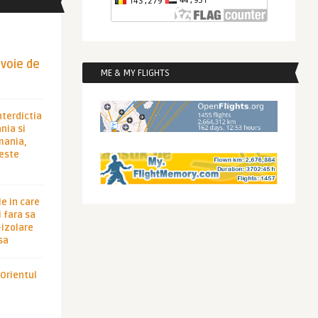
evoie de
ME & MY FLIGHTS
nterdictia
nia si
rmania,
 este
le in care
 fara sa
-izolare
sa
 Orientul