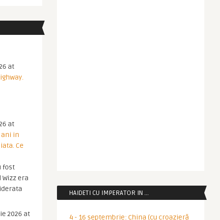
26 at
Highway.
26 at
 ani in
iata. Ce
 fost
 Wizz era
iderata
HAIDETI CU IMPERATOR IN …
ie 2026 at
4 - 16 septembrie: China (cu croazieră