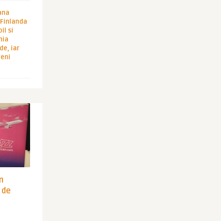
ana
i Finlanda
il si
hia
de, iar
veni
in
 de