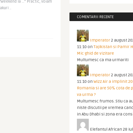
 “Weekend la …” Practic, voiam
akuri ..
COMENTARII RECENTE
Imperator
2 august 20
11:10
on
Tajikistan si Pamir 
Mic ghid de vizitare
Multumesc ca ma urmariti
Imperator
2 august 20
11:10
on
Wizz Air a implinit 20
Romania si are 50% cota de p
va urma ?
Multumesc frumos. Stiu ca au
niste discutii pe vremea cand
in Abu Dhabi si zona era cons
Elefantul African
28 iul