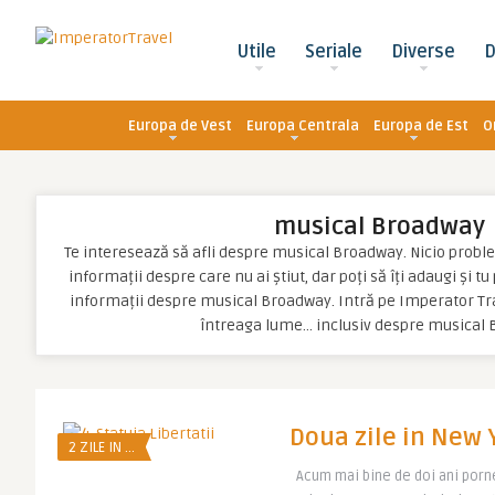
Utile
Seriale
Diverse
D
Europa de Vest
Europa Centrala
Europa de Est
O
musical Broadway
Te interesează să afli despre musical Broadway. Nicio problemă
informații despre care nu ai știut, dar poți să îți adaugi și t
informații despre musical Broadway. Intră pe Imperator Trav
întreaga lume… inclusiv despre musical
Doua zile in New 
2 ZILE IN ...
Acum mai bine de doi ani porn