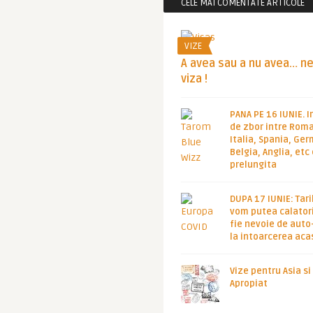
CELE MAI COMENTATE ARTICOLE
VIZE
A avea sau a nu avea… n
viza !
PANA PE 16 IUNIE. I
de zbor intre Roma
Italia, Spania, Ge
Belgia, Anglia, etc
prelungita
DUPA 17 IUNIE: Tari
vom putea calatori
fie nevoie de auto
la intoarcerea aca
Vize pentru Asia si
Apropiat