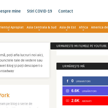
espre mine
Stiri COVID-19
Contact
rientul Apropiat
Asia Centrala & Sud
Asia de Est
Africa
America de
URMARESTE-MI FILMELE PE YOUTUBE. C
, poți afla lucruri noi aici,
u punctele tale de vedere sau
el Blog și poți descoperi o
URMĂREȘTE-MĂ
 Broadway
0
URMARITORI
6.6K
URMĂRITORI
York
2.6K
ABONATI
eam pe blog o serie de