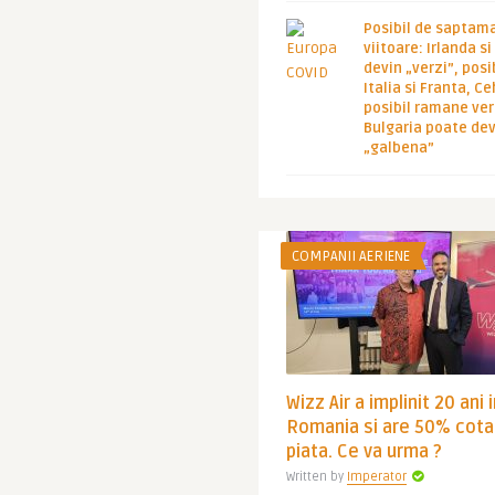
Posibil de saptam
viitoare: Irlanda s
devin „verzi”, posib
Italia si Franta, Ce
posibil ramane ver
Bulgaria poate de
„galbena”
COMPANII AERIENE
Wizz Air a implinit 20 ani 
Romania si are 50% cota
piata. Ce va urma ?
Written by
Imperator