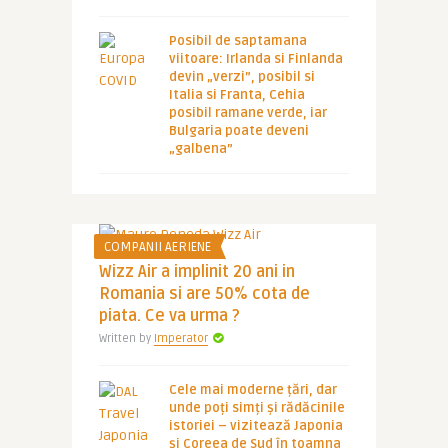
Posibil de saptamana
viitoare: Irlanda si Finlanda
devin „verzi”, posibil si
Italia si Franta, Cehia
posibil ramane verde, iar
Bulgaria poate deveni
„galbena”
COMPANII AERIENE
Wizz Air a implinit 20 ani in
Romania si are 50% cota de
piata. Ce va urma ?
Written by
Imperator
Cele mai moderne țări, dar
unde poți simți și rădăcinile
istoriei – vizitează Japonia
și Coreea de Sud în toamna