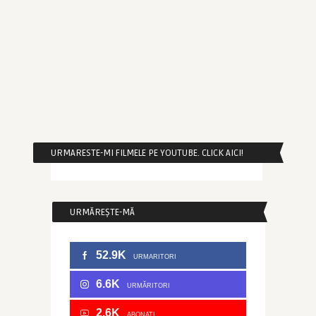
URMARESTE-MI FILMELE PE YOUTUBE. CLICK AICI!
URMĂREȘTE-MĂ
52.9K
URMARITORI
6.6K
URMĂRITORI
2.6K
ABONATI