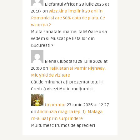
Elefantul African
28 iulie 2026 at
20:37
on
Wizz Air a implinit 20 ani in
Romania si are 50% cota de piata. Ce
va urma ?
Multa sanatate mamei tale! Oare o sa
vedem si Muscat pe lista lor din
Bucuresti ?
Elena Ciubotaru
28 iulie 2026 at
20:00
on
Tajikistan si Pamir Highway.
Mic ghid de vizitare
Cât de minunat ați prezentat totul!!!!
Cred că visez! Multe mulțumiri!
Imperator
23 iunie 2026 at 12:27
on
Andaluzia magica (ep. 1). Malaga
m-a luat prin surprindere
Multumesc frumos de aprecieri