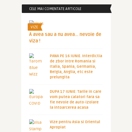
CELE MAI COMENTATE ARTICOLE
VIZE
A avea sau a nu avea… nevoie de
viza !
PANA PE 16 IUNIE. Interdictia
de zbor intre Romania si
Italia, Spania, Germania,
Belgia, Anglia, etc este
prelungita
DUPA 17 IUNIE: Tarile in care
vom putea calatori fara sa
fie nevoie de auto-izolare
la intoarcerea acasa
Vize pentru Asia si Orientul
Apropiat