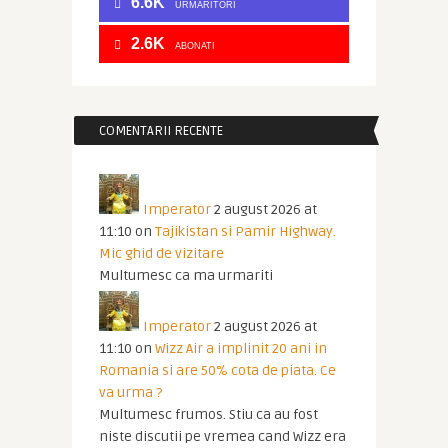
6.6K
URMĂRITORI
2.6K
ABONATI
COMENTARII RECENTE
Imperator
2 august 2026 at
11:10
on
Tajikistan si Pamir Highway.
Mic ghid de vizitare
Multumesc ca ma urmariti
Imperator
2 august 2026 at
11:10
on
Wizz Air a implinit 20 ani in
Romania si are 50% cota de piata. Ce
va urma ?
Multumesc frumos. Stiu ca au fost
niste discutii pe vremea cand Wizz era