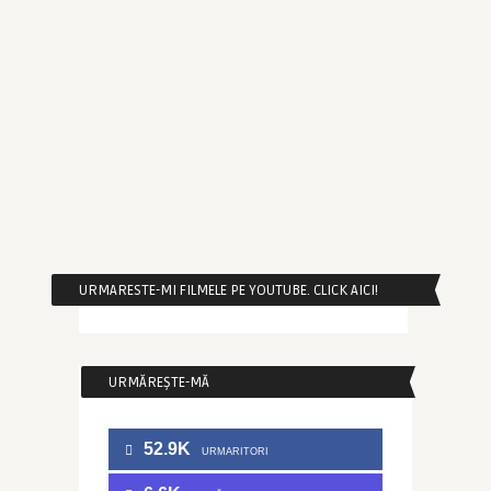
URMARESTE-MI FILMELE PE YOUTUBE. CLICK AICI!
URMĂREȘTE-MĂ
52.9K
URMARITORI