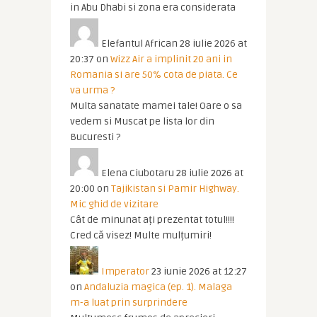
in Abu Dhabi si zona era considerata
Elefantul African
28 iulie 2026 at
20:37
on
Wizz Air a implinit 20 ani in
Romania si are 50% cota de piata. Ce
va urma ?
Multa sanatate mamei tale! Oare o sa
vedem si Muscat pe lista lor din
Bucuresti ?
Elena Ciubotaru
28 iulie 2026 at
20:00
on
Tajikistan si Pamir Highway.
Mic ghid de vizitare
Cât de minunat ați prezentat totul!!!!
Cred că visez! Multe mulțumiri!
Imperator
23 iunie 2026 at 12:27
on
Andaluzia magica (ep. 1). Malaga
m-a luat prin surprindere