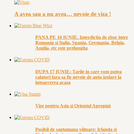
A avea sau a nu avea… nevoie de viza !
PANA PE 16 IUNIE. Interdictia de zbor intre
Romania si Italia, Spania, Germania, Belgia,
Anglia, etc este prelungita
DUPA 17 IUNIE: Tarile in care vom putea
calatori fara sa fie nevoie de auto-izolare la
intoarcerea acasa
Vize pentru Asia si Orientul Apropiat
Posibil de saptamana viitoare: Irlanda si