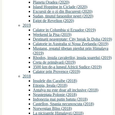
Planeta Oradea (2020)
Island Hopping in Ciclade (2020)
Excursii de o zi din Bucuresti (2020)
Sudan, tinutul faraonilor negri (2020)
Egipt de Revelion (2020)
2019
Calator in Columbia si Ecuador (2019)
Weekend la Pisa (2019)
Destinații neașteptate: City break în Doha (2019)
Calatorie in Australia si Noua Zeelanda (2019)
Mustang, regatul tibetan pierdut prin Himalaya
(2019)
Rhodos, insula cavalerilor, insula soarelui (2019)
Creta de primăvară (2019)
3500 km de-a lungul Africii Sudice (2019)
Calator prin Provence (2019)
2018
Insulele din Caraibe (2018)
Etiopia, Ireala (2018)
Antalya nu este doar all inclusive (2018)
Neasteptata Polonie (2018)
Indonezia mai putin batuta (2018)
Castellon, Spania necunoscuta (2018)
Norwegian Bliss (2018)
La picioarele Himalayei (2018)