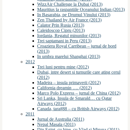
WizzAir Challenge la Dubai (2013)
Mauritius la raspantiile Oceanului Indian (2013)
In Basarabia, pe Drumul Vinului (2013)
Zen Thailand by Air France (2013)
Calator Prin Rusia (2013)
Caleidoscop Cipru (2013)
Iordania, Regatul minunilor (2013)
Trei saptamani in Peru (2013)
Croaziera Royal Carribean – jurnal de bord
(2013)
In umbra marelui Shanghai (2013)
2012
Trei luni pentru mine (2012)
Dubai, intre desert si turnurile care ating cerul
(2012)
Madeira – insula primaverii (2012)
California dreamin …. (2012)
Marco Polo Express – jurnal de China (2012)
Sri Lanka, Insula de Smarald… cu Qatar
Airways (2012)
Canada, tara#88 – cu British Airways (2012)
2011
Jurnal de Australia (2011)
Nepal Masala (2011)
Din Egipt, cu bine, cu Vlad si Miruna (2011)