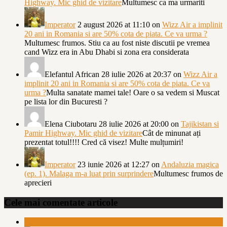
Highway. Mic ghid de vizitare
Multumesc ca ma urmariti
Imperator
2 august 2026 at 11:10
on
Wizz Air a implinit
20 ani in Romania si are 50% cota de piata. Ce va urma ?
Multumesc frumos. Stiu ca au fost niste discutii pe vremea
cand Wizz era in Abu Dhabi si zona era considerata
Elefantul African
28 iulie 2026 at 20:37
on
Wizz Air a
implinit 20 ani in Romania si are 50% cota de piata. Ce va
urma ?
Multa sanatate mamei tale! Oare o sa vedem si Muscat
pe lista lor din Bucuresti ?
Elena Ciubotaru
28 iulie 2026 at 20:00
on
Tajikistan si
Pamir Highway. Mic ghid de vizitare
Cât de minunat ați
prezentat totul!!!! Cred că visez! Multe mulțumiri!
Imperator
23 iunie 2026 at 12:27
on
Andaluzia magica
(ep. 1). Malaga m-a luat prin surprindere
Multumesc frumos de
aprecieri
Cele mai comentate articole
Vize