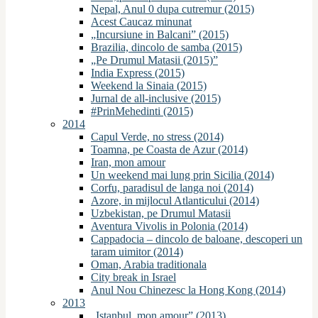
Nepal, Anul 0 dupa cutremur (2015)
Acest Caucaz minunat
„Incursiune in Balcani” (2015)
Brazilia, dincolo de samba (2015)
„Pe Drumul Matasii (2015)”
India Express (2015)
Weekend la Sinaia (2015)
Jurnal de all-inclusive (2015)
#PrinMehedinti (2015)
2014
Capul Verde, no stress (2014)
Toamna, pe Coasta de Azur (2014)
Iran, mon amour
Un weekend mai lung prin Sicilia (2014)
Corfu, paradisul de langa noi (2014)
Azore, in mijlocul Atlanticului (2014)
Uzbekistan, pe Drumul Matasii
Aventura Vivolis in Polonia (2014)
Cappadocia – dincolo de baloane, descoperi un
taram uimitor (2014)
Oman, Arabia traditionala
City break in Israel
Anul Nou Chinezesc la Hong Kong (2014)
2013
„Istanbul, mon amour” (2013)