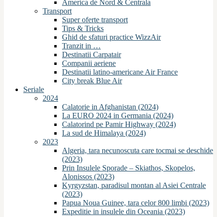
America de Nord & Centrala
Transport
Super oferte transport
Tips & Tricks
Ghid de sfaturi practice WizzAir
Tranzit in …
Destinatii Carpatair
Companii aeriene
Destinatii latino-americane Air France
City break Blue Air
Seriale
2024
Calatorie in Afghanistan (2024)
La EURO 2024 in Germania (2024)
Calatorind pe Pamir Highway (2024)
La sud de Himalaya (2024)
2023
Algeria, tara necunoscuta care tocmai se deschide
(2023)
Prin Insulele Sporade – Skiathos, Skopelos,
Alonissos (2023)
Kyrgyzstan, paradisul montan al Asiei Centrale
(2023)
Papua Noua Guinee, tara celor 800 limbi (2023)
Expeditie in insulele din Oceania (2023)