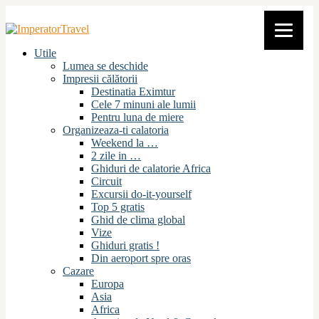
Utile
Lumea se deschide
Impresii călătorii
Destinatia Eximtur
Cele 7 minuni ale lumii
Pentru luna de miere
Organizeaza-ti calatoria
Weekend la …
2 zile in …
Ghiduri de calatorie Africa
Circuit
Excursii do-it-yourself
Top 5 gratis
Ghid de clima global
Vize
Ghiduri gratis !
Din aeroport spre oras
Cazare
Europa
Asia
Africa