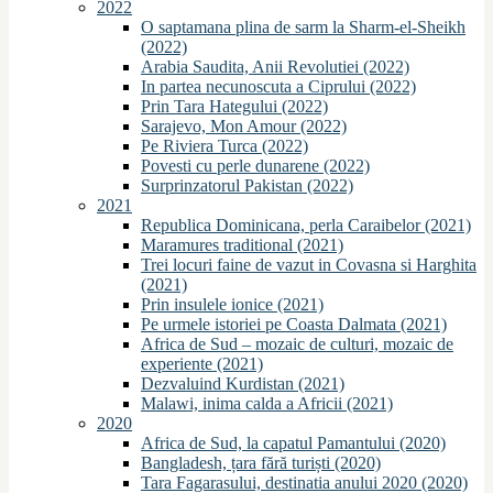
2022
O saptamana plina de sarm la Sharm-el-Sheikh
(2022)
Arabia Saudita, Anii Revolutiei (2022)
In partea necunoscuta a Ciprului (2022)
Prin Tara Hategului (2022)
Sarajevo, Mon Amour (2022)
Pe Riviera Turca (2022)
Povesti cu perle dunarene (2022)
Surprinzatorul Pakistan (2022)
2021
Republica Dominicana, perla Caraibelor (2021)
Maramures traditional (2021)
Trei locuri faine de vazut in Covasna si Harghita
(2021)
Prin insulele ionice (2021)
Pe urmele istoriei pe Coasta Dalmata (2021)
Africa de Sud – mozaic de culturi, mozaic de
experiente (2021)
Dezvaluind Kurdistan (2021)
Malawi, inima calda a Africii (2021)
2020
Africa de Sud, la capatul Pamantului (2020)
Bangladesh, țara fără turiști (2020)
Tara Fagarasului, destinatia anului 2020 (2020)