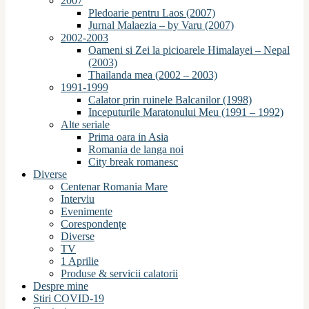
2007
Pledoarie pentru Laos (2007)
Jurnal Malaezia – by Varu (2007)
2002-2003
Oameni si Zei la picioarele Himalayei – Nepal
(2003)
Thailanda mea (2002 – 2003)
1991-1999
Calator prin ruinele Balcanilor (1998)
Inceputurile Maratonului Meu (1991 – 1992)
Alte seriale
Prima oara in Asia
Romania de langa noi
City break romanesc
Diverse
Centenar Romania Mare
Interviu
Evenimente
Corespondențe
Diverse
TV
1 Aprilie
Produse & servicii calatorii
Despre mine
Stiri COVID-19