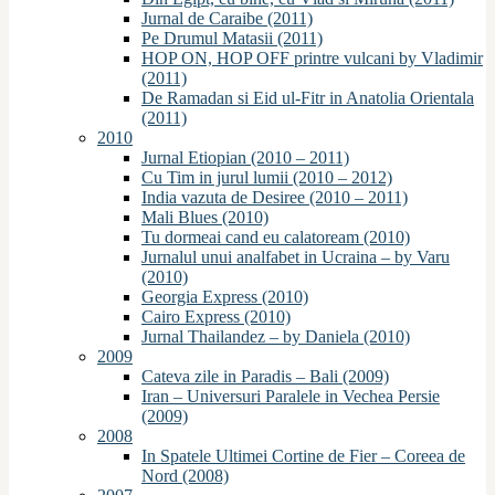
Jurnal de Caraibe (2011)
Pe Drumul Matasii (2011)
HOP ON, HOP OFF printre vulcani by Vladimir
(2011)
De Ramadan si Eid ul-Fitr in Anatolia Orientala
(2011)
2010
Jurnal Etiopian (2010 – 2011)
Cu Tim in jurul lumii (2010 – 2012)
India vazuta de Desiree (2010 – 2011)
Mali Blues (2010)
Tu dormeai cand eu calatoream (2010)
Jurnalul unui analfabet in Ucraina – by Varu
(2010)
Georgia Express (2010)
Cairo Express (2010)
Jurnal Thailandez – by Daniela (2010)
2009
Cateva zile in Paradis – Bali (2009)
Iran – Universuri Paralele in Vechea Persie
(2009)
2008
In Spatele Ultimei Cortine de Fier – Coreea de
Nord (2008)