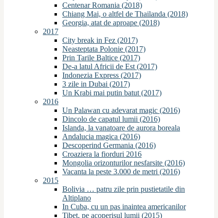
Centenar Romania (2018)
Chiang Mai, o altfel de Thailanda (2018)
Georgia, atat de aproape (2018)
2017
City break in Fez (2017)
Neasteptata Polonie (2017)
Prin Tarile Baltice (2017)
De-a latul Africii de Est (2017)
Indonezia Express (2017)
3 zile in Dubai (2017)
Un Krabi mai putin batut (2017)
2016
Un Palawan cu adevarat magic (2016)
Dincolo de capatul lumii (2016)
Islanda, la vanatoare de aurora boreala
Andalucia magica (2016)
Descoperind Germania (2016)
Croaziera la fiorduri 2016
Mongolia orizonturilor nesfarsite (2016)
Vacanta la peste 3.000 de metri (2016)
2015
Bolivia … patru zile prin pustietatile din
Altiplano
In Cuba, cu un pas inaintea americanilor
Tibet, pe acoperisul lumii (2015)