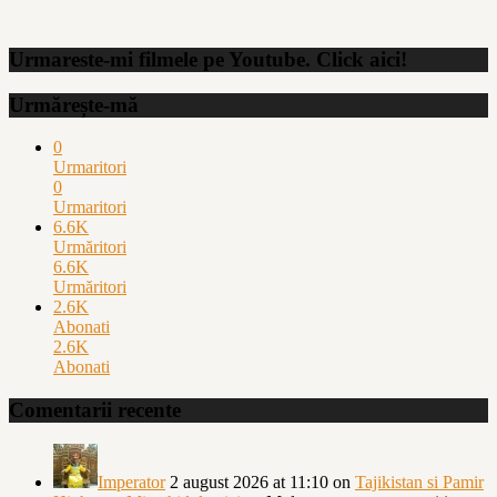
Urmareste-mi filmele pe Youtube. Click aici!
Urmărește-mă
0
Urmaritori
0
Urmaritori
6.6K
Urmăritori
6.6K
Urmăritori
2.6K
Abonati
2.6K
Abonati
Comentarii recente
Imperator
2 august 2026 at 11:10
on
Tajikistan si Pamir