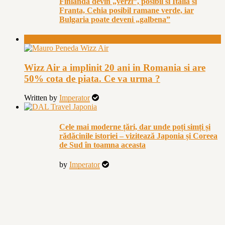
Finlanda devin „verzi”, posibil si Italia si
Franta, Cehia posibil ramane verde, iar
Bulgaria poate deveni „galbena”
Companii aeriene
Wizz Air a implinit 20 ani in Romania si are
50% cota de piata. Ce va urma ?
Written by
Imperator
Cele mai moderne țări, dar unde poți simți și
rădăcinile istoriei – vizitează Japonia și Coreea
de Sud în toamna aceasta
by
Imperator