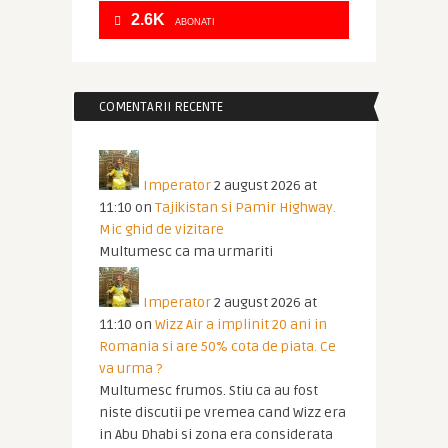
2.6K
ABONATI
COMENTARII RECENTE
Imperator
2 august 2026 at
11:10
on
Tajikistan si Pamir Highway.
Mic ghid de vizitare
Multumesc ca ma urmariti
Imperator
2 august 2026 at
11:10
on
Wizz Air a implinit 20 ani in
Romania si are 50% cota de piata. Ce
va urma ?
Multumesc frumos. Stiu ca au fost
niste discutii pe vremea cand Wizz era
in Abu Dhabi si zona era considerata