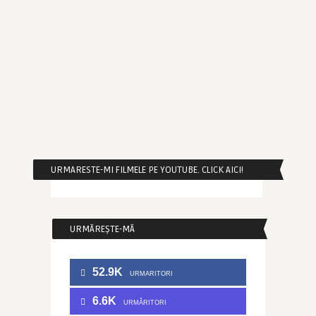
URMARESTE-MI FILMELE PE YOUTUBE. CLICK AICI!
URMĂREȘTE-MĂ
52.9K
URMARITORI
6.6K
URMĂRITORI