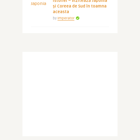
istoriei – vizitează Japonia
și Coreea de Sud în toamna
aceasta
by
Imperator