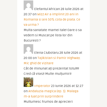
Elefantul African
28 iulie 2026 at
20:37
on
Wizz Air a implinit 20 ani in
Romania si are 50% cota de piata. Ce
va urma ?
Multa sanatate mamei tale! Oare o sa
vedem si Muscat pe lista lor din
Bucuresti ?
Elena Ciubotaru
28 iulie 2026 at
20:00
on
Tajikistan si Pamir Highway.
Mic ghid de vizitare
Cât de minunat ați prezentat totul!!!!
Cred că visez! Multe mulțumiri!
Imperator
23 iunie 2026 at 12:27
on
Andaluzia magica (ep. 1). Malaga
m-a luat prin surprindere
Multumesc frumos de aprecieri