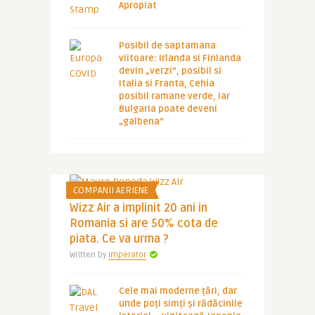
Apropiat
Posibil de saptamana
viitoare: Irlanda si Finlanda
devin „verzi”, posibil si
Italia si Franta, Cehia
posibil ramane verde, iar
Bulgaria poate deveni
„galbena”
COMPANII AERIENE
Wizz Air a implinit 20 ani in
Romania si are 50% cota de
piata. Ce va urma ?
Written by
Imperator
Cele mai moderne țări, dar
unde poți simți și rădăcinile