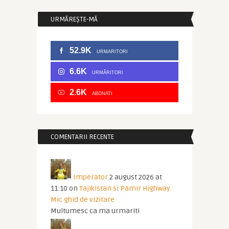
URMĂREȘTE-MĂ
52.9K
URMARITORI
6.6K
URMĂRITORI
2.6K
ABONATI
COMENTARII RECENTE
Imperator
2 august 2026 at
11:10
on
Tajikistan si Pamir Highway.
Mic ghid de vizitare
Multumesc ca ma urmariti