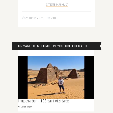
CITEȘTE MAI MULT
25 iunie 2021
7183
URMARESTE-MI FILMELE PE YOUTUBE. CLICK AICI!
Imperator - 153 tari vizitate
4 days ago