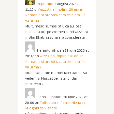
Imperator
2 august 2026 at
11:10
on
Wizz Air a implinit 20 ani in
Romania si are 50% cota de piata. Ce
va urma ?
Multumesc frumos. Stiu ca au fost
niste discutii pe vremea cand Wizz era
in Abu Dhabi si zona era considerata
Elefantul African
28 iulie 2026 at
20:37
on
Wizz Air a implinit 20 ani in
Romania si are 50% cota de piata. Ce
va urma ?
Multa sanatate mamei tale! Oare o sa
vedem si Muscat pe lista lor din
Bucuresti ?
Elena Ciubotaru
28 iulie 2026 at
20:00
on
Tajikistan si Pamir Highway.
Mic ghid de vizitare
Cât de minunat ați prezentat totul!!!!