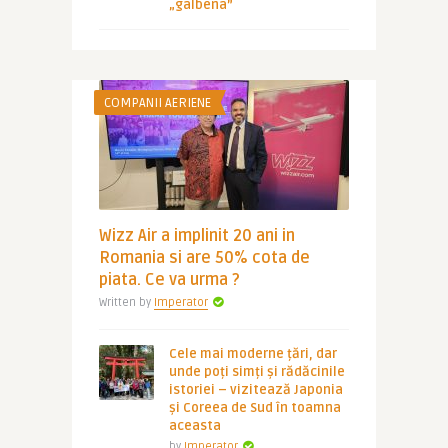
„galbena”
COMPANII AERIENE
Wizz Air a implinit 20 ani in
Romania si are 50% cota de
piata. Ce va urma ?
Written by
Imperator
Cele mai moderne țări, dar
unde poți simți și rădăcinile
istoriei – vizitează Japonia
și Coreea de Sud în toamna
aceasta
by
Imperator