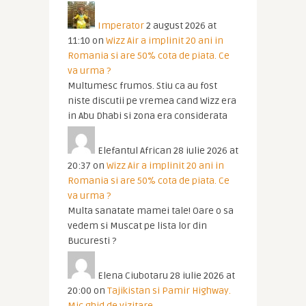
Imperator
2 august 2026 at
11:10
on
Wizz Air a implinit 20 ani in
Romania si are 50% cota de piata. Ce
va urma ?
Multumesc frumos. Stiu ca au fost
niste discutii pe vremea cand Wizz era
in Abu Dhabi si zona era considerata
Elefantul African
28 iulie 2026 at
20:37
on
Wizz Air a implinit 20 ani in
Romania si are 50% cota de piata. Ce
va urma ?
Multa sanatate mamei tale! Oare o sa
vedem si Muscat pe lista lor din
Bucuresti ?
Elena Ciubotaru
28 iulie 2026 at
20:00
on
Tajikistan si Pamir Highway.
Mic ghid de vizitare