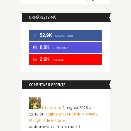
URMĂREȘTE-MĂ
52.9K
URMARITORI
6.6K
URMĂRITORI
2.6K
ABONATI
COMENTARII RECENTE
Imperator
2 august 2026 at
11:10
on
Tajikistan si Pamir Highway.
Mic ghid de vizitare
Multumesc ca ma urmariti