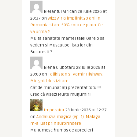
Elefantul African
28 iulie 2026 at
20:37
on
Wizz Air a implinit 20 ani in
Romania si are 50% cota de piata. Ce
va urma ?
Multa sanatate mamei tale! Oare o sa
vedem si Muscat pe lista lor din
Bucuresti ?
Elena Ciubotaru
28 iulie 2026 at
20:00
on
Tajikistan si Pamir Highway.
Mic ghid de vizitare
Cât de minunat ați prezentat totul!!!!
Cred că visez! Multe mulțumiri!
Imperator
23 iunie 2026 at 12:27
on
Andaluzia magica (ep. 1). Malaga
m-a luat prin surprindere
Multumesc frumos de aprecieri