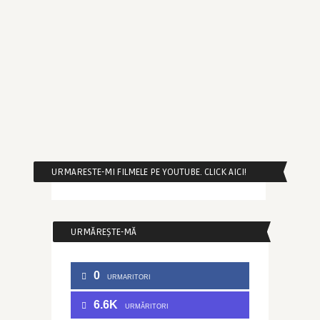
URMARESTE-MI FILMELE PE YOUTUBE. CLICK AICI!
URMĂREȘTE-MĂ
0
URMARITORI
6.6K
URMĂRITORI