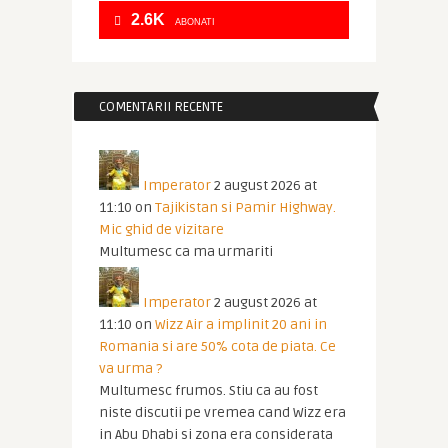
2.6K
ABONATI
COMENTARII RECENTE
Imperator
2 august 2026 at
11:10
on
Tajikistan si Pamir Highway.
Mic ghid de vizitare
Multumesc ca ma urmariti
Imperator
2 august 2026 at
11:10
on
Wizz Air a implinit 20 ani in
Romania si are 50% cota de piata. Ce
va urma ?
Multumesc frumos. Stiu ca au fost
niste discutii pe vremea cand Wizz era
in Abu Dhabi si zona era considerata