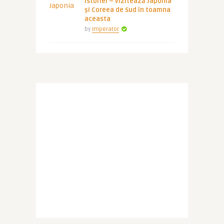
istoriei – vizitează Japonia
și Coreea de Sud în toamna
aceasta
by
Imperator