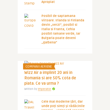
Apropiat
Posibil de saptamana
viitoare: Irlanda si Finlanda
devin „verzi”, posibil si
Italia si Franta, Cehia
posibil ramane verde, iar
Bulgaria poate deveni
„galbena”
COMPANII AERIENE
Wizz Air a implinit 20 ani in
Romania si are 50% cota de
piata. Ce va urma ?
Written by
Imperator
Cele mai moderne țări, dar
unde poți simți și rădăcinile