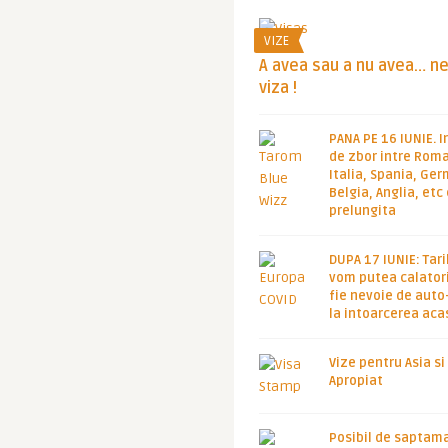
VIZE
A avea sau a nu avea… n
viza !
PANA PE 16 IUNIE. I
de zbor intre Roma
Italia, Spania, Ge
Belgia, Anglia, etc
prelungita
DUPA 17 IUNIE: Tari
vom putea calatori
fie nevoie de auto
la intoarcerea aca
Vize pentru Asia si
Apropiat
Posibil de saptam