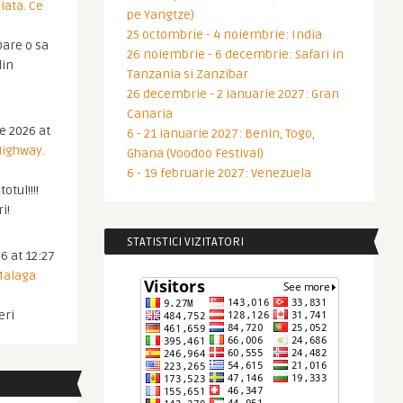
iata. Ce
pe Yangtze)
25 octombrie - 4 noiembrie: India
are o sa
26 noiembrie - 6 decembrie: Safari in
din
Tanzania si Zanzibar
26 decembrie - 2 ianuarie 2027: Gran
Canaria
ie 2026 at
6 - 21 ianuarie 2027: Benin, Togo,
Highway.
Ghana (Voodoo Festival)
6 - 19 februarie 2027: Venezuela
otul!!!!
i!
STATISTICI VIZITATORI
6 at 12:27
 Malaga
eri