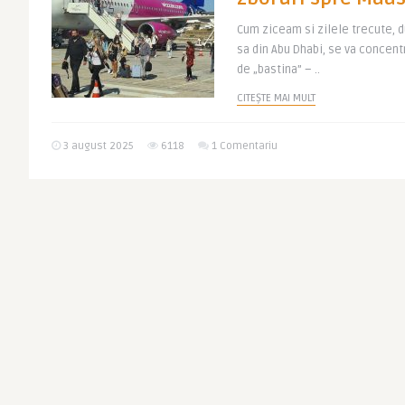
Cum ziceam si zilele trecute, d
sa din Abu Dhabi, se va concent
de „bastina” – ..
CITEȘTE MAI MULT
3 august 2025
6118
1 Comentariu