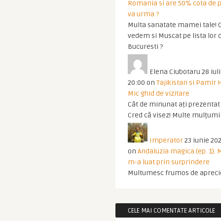
Romania si are 50% cota de p
va urma ?
Multa sanatate mamei tale! O
vedem si Muscat pe lista lor 
Bucuresti ?
Elena Ciubotaru
28 iul
20:00
on
Tajikistan si Pamir 
Mic ghid de vizitare
Cât de minunat ați prezentat t
Cred că visez! Multe mulțumir
Imperator
23 iunie 202
on
Andaluzia magica (ep. 1).
m-a luat prin surprindere
Multumesc frumos de apreci
CELE MAI COMENTATE ARTICOLE