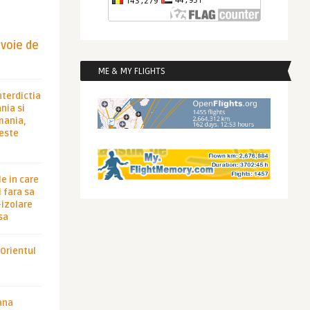
evoie de
ME & MY FLIGHTS
nterdictia
nia si
rmania,
 este
le in care
 fara sa
-izolare
sa
 Orientul
ana