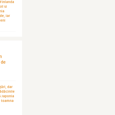
i Finlanda
il si
hia
de, iar
veni
in
 de
ări, dar
rădăcinile
ă Japonia
în toamna