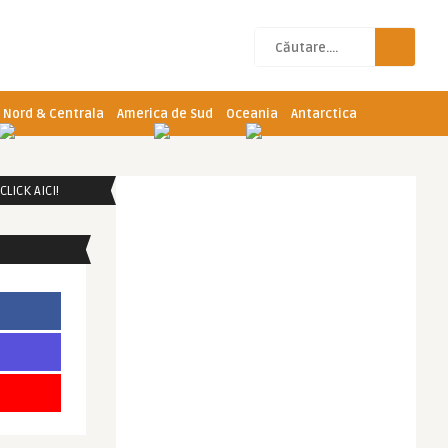
 Nord & Centrala
America de Sud
Oceania
Antarctica
LICK AICI!