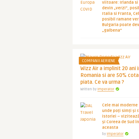
viitoare: Irlanda s
devin „verzi”, posib
Italia si Franta, Ce
posibil ramane ver
Bulgaria poate de
„galbena”
COMPANII AERIENE
Wizz Air a implinit 20 ani 
Romania si are 50% cota
piata. Ce va urma ?
Written by
Imperator
Cele mai moderne ț
unde poți simți și 
istoriei – viziteaz
și Coreea de Sud 
aceasta
by
Imperator