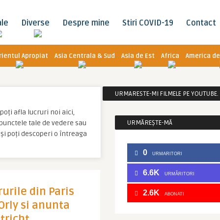
ale
Diverse
Despre mine
Stiri COVID-19
Contact
rientul Apropiat
Asia Centrala & Sud
Asia de Est
Africa
America de
URMARESTE-MI FILMELE PE YOUTUBE. C
oți afla lucruri noi aici,
u punctele tale de vedere sau
URMĂREȘTE-MĂ
și poți descoperi o întreaga
0
URMARITORI
6.6K
URMĂRITORI
urile din Paris
2.6K
ABONATI
Orly si anunta
tricht