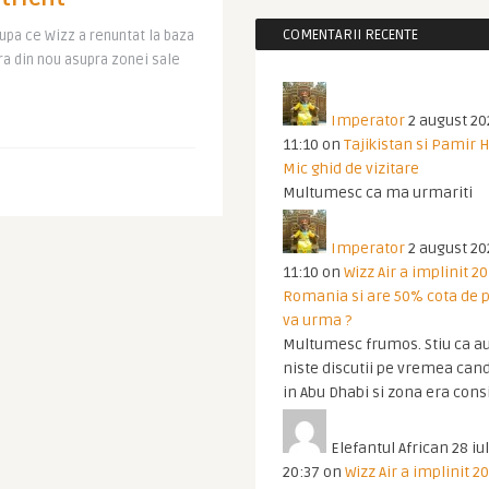
COMENTARII RECENTE
upa ce Wizz a renuntat la baza
ra din nou asupra zonei sale
Imperator
2 august 20
11:10
on
Tajikistan si Pamir 
Mic ghid de vizitare
Multumesc ca ma urmariti
Imperator
2 august 20
11:10
on
Wizz Air a implinit 20
Romania si are 50% cota de p
va urma ?
Multumesc frumos. Stiu ca au
niste discutii pe vremea cand
in Abu Dhabi si zona era cons
Elefantul African
28 iul
20:37
on
Wizz Air a implinit 20