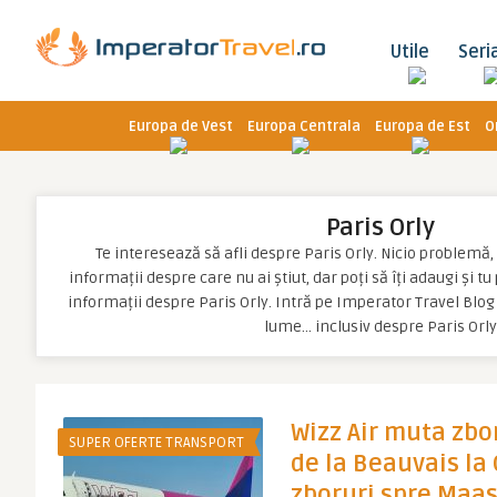
Utile
Seri
Europa de Vest
Europa Centrala
Europa de Est
O
Paris Orly
Te interesează să afli despre Paris Orly. Nicio problemă, p
informații despre care nu ai știut, dar poți să îți adaugi și t
informații despre Paris Orly. Intră pe Imperator Travel Blog 
lume… inclusiv despre Paris Orly
Wizz Air muta zbor
SUPER OFERTE TRANSPORT
de la Beauvais la 
zboruri spre Maas