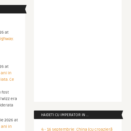
26 at
Highway.
26 at
 ani in
iata. Ce
 fost
 Wizz era
iderata
HAIDETI CU IMPERATOR IN …
ie 2026 at
 ani in
4 - 16 septembrie: China (cu croazieră