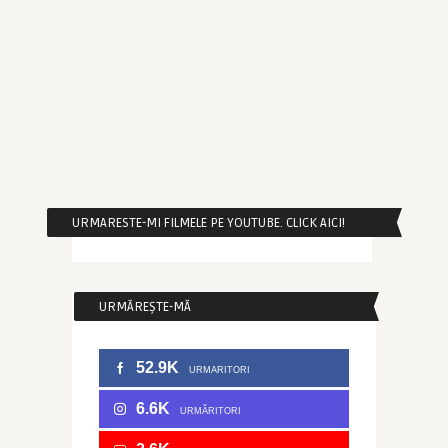
URMARESTE-MI FILMELE PE YOUTUBE. CLICK AICI!
URMĂREȘTE-MĂ
52.9K
URMARITORI
6.6K
URMĂRITORI