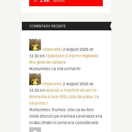
2.6K
ABONATI
COMENTARII RECENTE
Imperator
2 august 2026 at
11:10
on
Tajikistan si Pamir Highway.
Mic ghid de vizitare
Multumesc ca ma urmariti
Imperator
2 august 2026 at
11:10
on
Wizz Air a implinit 20 ani in
Romania si are 50% cota de piata. Ce
va urma ?
Multumesc frumos. Stiu ca au fost
niste discutii pe vremea cand Wizz era
in Abu Dhabi si zona era considerata