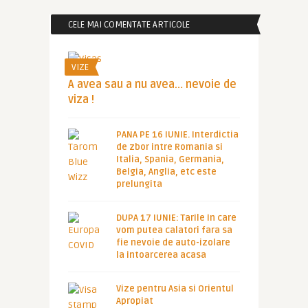
CELE MAI COMENTATE ARTICOLE
VIZE
A avea sau a nu avea… nevoie de
viza !
PANA PE 16 IUNIE. Interdictia
de zbor intre Romania si
Italia, Spania, Germania,
Belgia, Anglia, etc este
prelungita
DUPA 17 IUNIE: Tarile in care
vom putea calatori fara sa
fie nevoie de auto-izolare
la intoarcerea acasa
Vize pentru Asia si Orientul
Apropiat