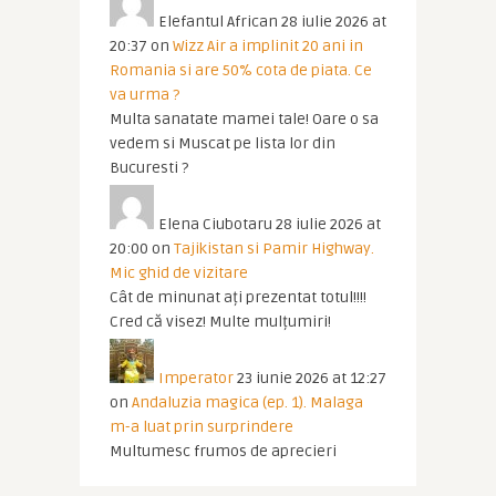
Elefantul African
28 iulie 2026 at
20:37
on
Wizz Air a implinit 20 ani in
Romania si are 50% cota de piata. Ce
va urma ?
Multa sanatate mamei tale! Oare o sa
vedem si Muscat pe lista lor din
Bucuresti ?
Elena Ciubotaru
28 iulie 2026 at
20:00
on
Tajikistan si Pamir Highway.
Mic ghid de vizitare
Cât de minunat ați prezentat totul!!!!
Cred că visez! Multe mulțumiri!
Imperator
23 iunie 2026 at 12:27
on
Andaluzia magica (ep. 1). Malaga
m-a luat prin surprindere
Multumesc frumos de aprecieri