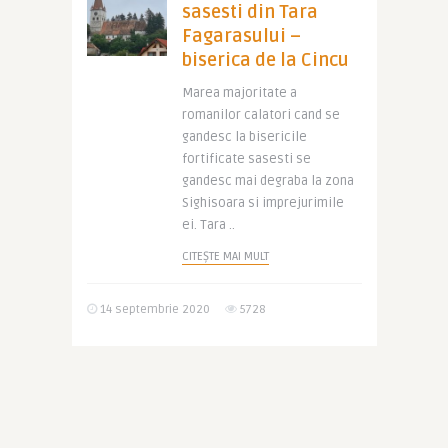
sasesti din Tara
Fagarasului –
biserica de la Cincu
Marea majoritate a
romanilor calatori cand se
gandesc la bisericile
fortificate sasesti se
gandesc mai degraba la zona
Sighisoara si imprejurimile
ei. Tara ..
CITEȘTE MAI MULT
14 septembrie 2020
5728