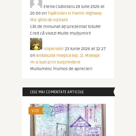
Elena Ciubotaru
28 iulie 2026 at
20:00
on
Tajikistan si Pamir Highway.
Mic ghid de vizitare
Cât de minunat ați prezentat totul!!!!
Cred că visez! Multe mulțumiri!
Imperator
23 iunie 2026 at 12:27
on
Andaluzia magica (ep. 1). Malaga
m-a luat prin surprindere
Multumesc frumos de aprecieri
CELE MAI COMENTATE ARTICOLE
VIZE