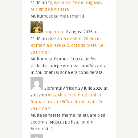
11:10
on
Tajikistan si Pamir Highway.
Mic ghid de vizitare
Multumesc ca ma urmariti
Imperator
2 august 2026 at
11:10
on
Wizz Air a implinit 20 ani in
Romania si are 50% cota de piata. Ce
va urma ?
Multumesc frumos. Stiu ca au fost
niste discutii pe vremea cand Wizz era
in Abu Dhabi si zona era considerata
Elefantul African
28 iulie 2026 at
20:37
on
Wizz Air a implinit 20 ani in
Romania si are 50% cota de piata. Ce
va urma ?
Multa sanatate mamei tale! Oare o sa
vedem si Muscat pe lista lor din
Bucuresti ?