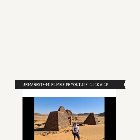
URMARESTE-MI FILMELE PE YOUTUBE. CLICK AICI!