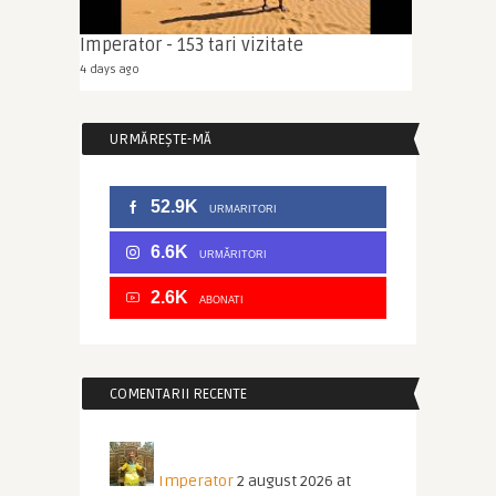
Imperator - 153 tari vizitate
4 days ago
URMĂREȘTE-MĂ
52.9K
URMARITORI
6.6K
URMĂRITORI
2.6K
ABONATI
COMENTARII RECENTE
Imperator
2 august 2026 at