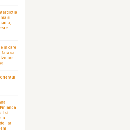
nterdictia
nia si
rmania,
 este
le in care
 fara sa
-izolare
sa
 Orientul
ana
i Finlanda
il si
hia
de, iar
veni