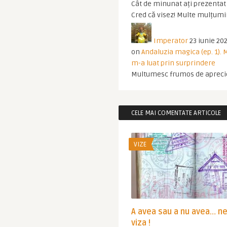
Cât de minunat ați prezentat t
Cred că visez! Multe mulțumir
Imperator
23 iunie 202
on
Andaluzia magica (ep. 1).
m-a luat prin surprindere
Multumesc frumos de apreci
CELE MAI COMENTATE ARTICOLE
VIZE
A avea sau a nu avea… n
viza !