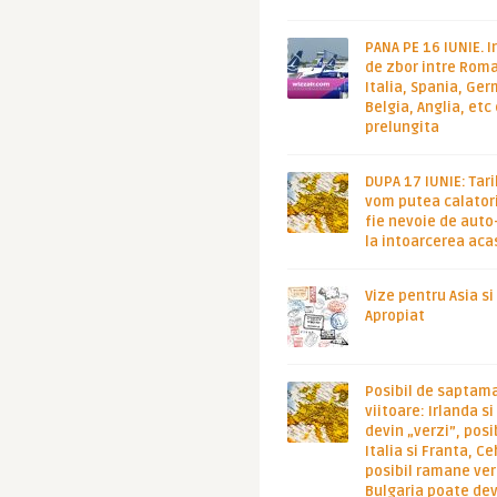
PANA PE 16 IUNIE. I
de zbor intre Roma
Italia, Spania, Ge
Belgia, Anglia, etc
prelungita
DUPA 17 IUNIE: Tari
vom putea calatori
fie nevoie de auto
la intoarcerea aca
Vize pentru Asia si
Apropiat
Posibil de saptam
viitoare: Irlanda s
devin „verzi”, posib
Italia si Franta, Ce
posibil ramane ver
Bulgaria poate de