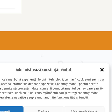
Administrează consimțământul
ri cea mai bună experiență, folosim tehnologii, cum ar fi cookie-uri, pentru a
u accesa informațiile despre dispozitive. Consimțământul pentru aceste
ne permite să procesăm date, cum ar fi comportamentul de navigare sau ID-
 acest site. Dacă nu îți dai consimțământul sau îți retragi consimțământul
ea afecte negative asupra unor anumite funcționalități și funcții.
cceptă
Refuză
Vezi preferințele