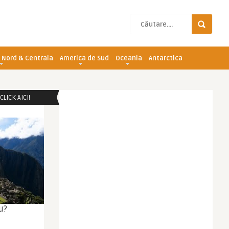
 Nord & Centrala
America de Sud
Oceania
Antarctica
LICK AICI!
u?