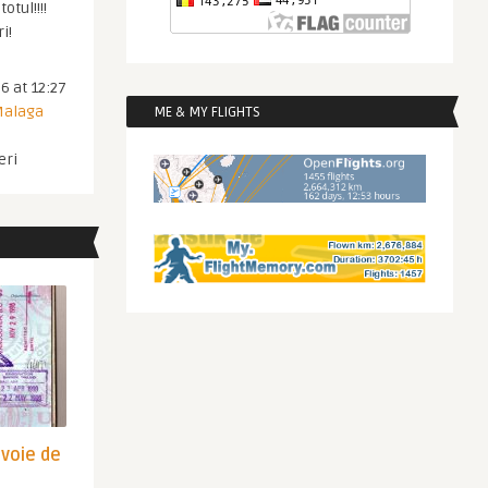
otul!!!!
i!
6 at 12:27
 Malaga
ME & MY FLIGHTS
eri
evoie de