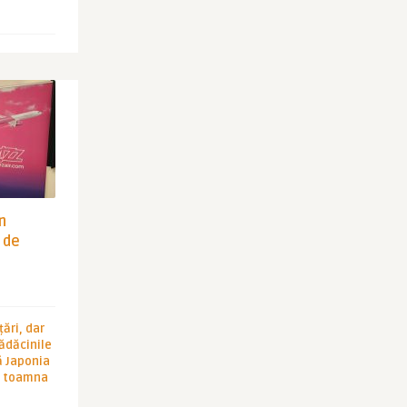
in
 de
ări, dar
rădăcinile
ă Japonia
în toamna