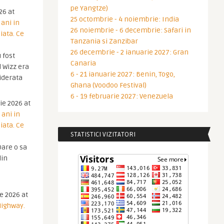
pe Yangtze)
26 at
25 octombrie - 4 noiembrie: India
 ani in
26 noiembrie - 6 decembrie: Safari in
iata. Ce
Tanzania si Zanzibar
26 decembrie - 2 ianuarie 2027: Gran
 fost
Canaria
 Wizz era
6 - 21 ianuarie 2027: Benin, Togo,
iderata
Ghana (Voodoo Festival)
6 - 19 februarie 2027: Venezuela
ie 2026 at
 ani in
iata. Ce
STATISTICI VIZITATORI
are o sa
din
ie 2026 at
Highway.