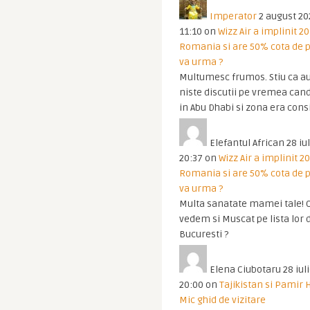
Imperator
2 august 20
11:10
on
Wizz Air a implinit 20
Romania si are 50% cota de p
va urma ?
Multumesc frumos. Stiu ca au
niste discutii pe vremea cand
in Abu Dhabi si zona era cons
Elefantul African
28 iul
20:37
on
Wizz Air a implinit 20
Romania si are 50% cota de p
va urma ?
Multa sanatate mamei tale! O
vedem si Muscat pe lista lor 
Bucuresti ?
Elena Ciubotaru
28 iul
20:00
on
Tajikistan si Pamir 
Mic ghid de vizitare