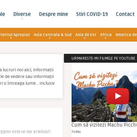
ale
Diverse
Despre mine
Stiri COVID-19
Contact
rientul Apropiat
Asia Centrala & Sud
Asia de Est
Africa
America de
URMARESTE-MI FILMELE PE YOUTUBE. C
 lucruri noi aici, informații
tale de vedere sau informații
eri o întreaga lume… inclusiv
Cum să vizitezi Machu Picch
iptul este un dar al Nilului”.
Today