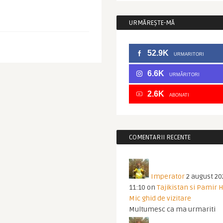
URMĂREȘTE-MĂ
52.9K
URMARITORI
6.6K
URMĂRITORI
2.6K
ABONATI
COMENTARII RECENTE
Imperator
2 august 20
11:10
on
Tajikistan si Pamir 
Mic ghid de vizitare
Multumesc ca ma urmariti