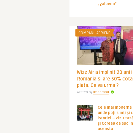
„galbena”
COMPANII AERIENE
Wizz Air a implinit 20 ani 
Romania si are 50% cota
piata. Ce va urma ?
Written by
Imperator
Cele mai moderne ț
unde poți simți și 
istoriei – viziteaz
și Coreea de Sud 
aceasta