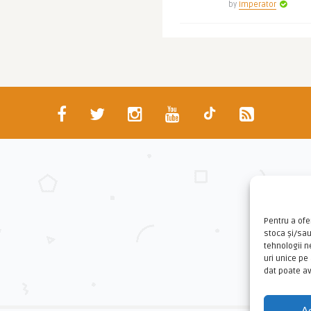
by
Imperator
Pentru a ofe
stoca și/sa
tehnologii 
uri unice pe
dat poate av
A