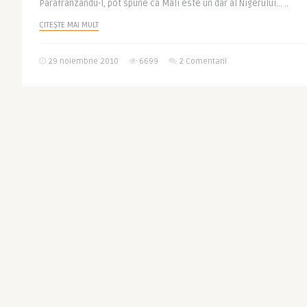
Parafranzandu-l, pot spune ca Mali este un dar al Nigerului… ..
CITEȘTE MAI MULT
29 noiembrie 2010
6699
2 Comentarii