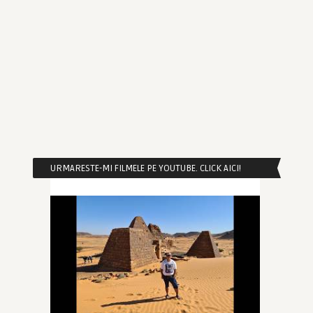
URMARESTE-MI FILMELE PE YOUTUBE. CLICK AICI!