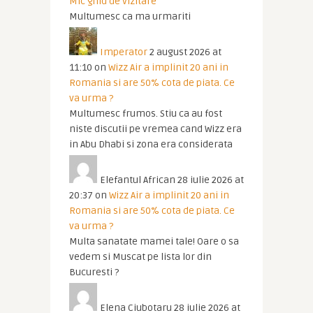
Mic ghid de vizitare
Multumesc ca ma urmariti
Imperator
2 august 2026 at
11:10
on
Wizz Air a implinit 20 ani in
Romania si are 50% cota de piata. Ce
va urma ?
Multumesc frumos. Stiu ca au fost
niste discutii pe vremea cand Wizz era
in Abu Dhabi si zona era considerata
Elefantul African
28 iulie 2026 at
20:37
on
Wizz Air a implinit 20 ani in
Romania si are 50% cota de piata. Ce
va urma ?
Multa sanatate mamei tale! Oare o sa
vedem si Muscat pe lista lor din
Bucuresti ?
Elena Ciubotaru
28 iulie 2026 at