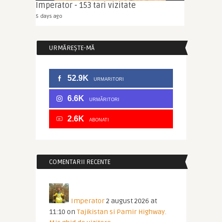
Imperator - 153 tari vizitate
5 days ago
URMĂREȘTE-MĂ
52.9K
URMARITORI
6.6K
URMĂRITORI
2.6K
ABONATI
COMENTARII RECENTE
Imperator
2 august 2026 at
11:10
on
Tajikistan si Pamir Highway.