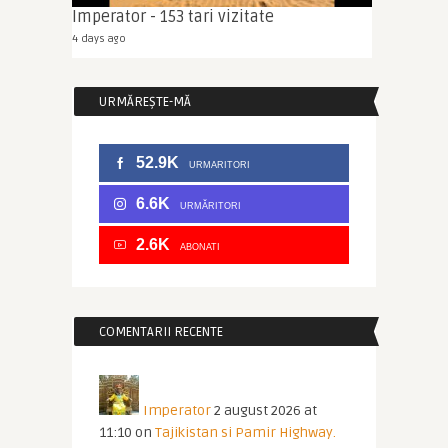
Imperator - 153 tari vizitate
4 days ago
URMĂREȘTE-MĂ
52.9K
URMARITORI
6.6K
URMĂRITORI
2.6K
ABONATI
COMENTARII RECENTE
Imperator
2 august 2026 at
11:10
on
Tajikistan si Pamir Highway.