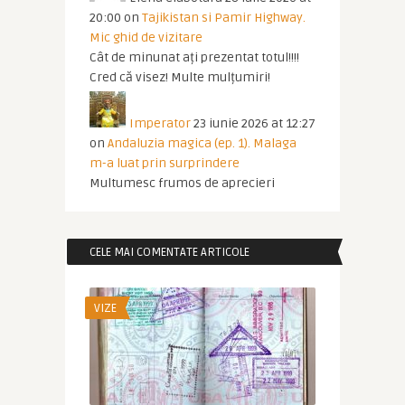
20:00
on
Tajikistan si Pamir Highway.
Mic ghid de vizitare
Cât de minunat ați prezentat totul!!!!
Cred că visez! Multe mulțumiri!
Imperator
23 iunie 2026 at 12:27
on
Andaluzia magica (ep. 1). Malaga
m-a luat prin surprindere
Multumesc frumos de aprecieri
CELE MAI COMENTATE ARTICOLE
VIZE