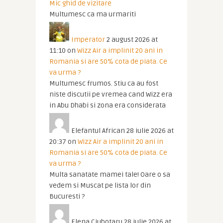
Mic ghid de vizitare
Multumesc ca ma urmariti
Imperator
2 august 2026 at
11:10
on
Wizz Air a implinit 20 ani in
Romania si are 50% cota de piata. Ce
va urma ?
Multumesc frumos. Stiu ca au fost
niste discutii pe vremea cand Wizz era
in Abu Dhabi si zona era considerata
Elefantul African
28 iulie 2026 at
20:37
on
Wizz Air a implinit 20 ani in
Romania si are 50% cota de piata. Ce
va urma ?
Multa sanatate mamei tale! Oare o sa
vedem si Muscat pe lista lor din
Bucuresti ?
Elena Ciubotaru
28 iulie 2026 at