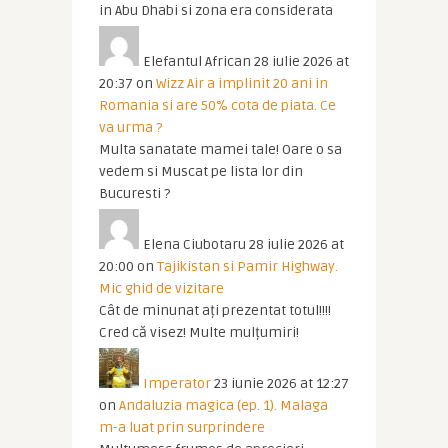
in Abu Dhabi si zona era considerata
Elefantul African
28 iulie 2026 at
20:37
on
Wizz Air a implinit 20 ani in
Romania si are 50% cota de piata. Ce
va urma ?
Multa sanatate mamei tale! Oare o sa
vedem si Muscat pe lista lor din
Bucuresti ?
Elena Ciubotaru
28 iulie 2026 at
20:00
on
Tajikistan si Pamir Highway.
Mic ghid de vizitare
Cât de minunat ați prezentat totul!!!!
Cred că visez! Multe mulțumiri!
Imperator
23 iunie 2026 at 12:27
on
Andaluzia magica (ep. 1). Malaga
m-a luat prin surprindere