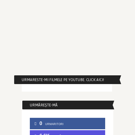
URMARESTE-MI FILMELE PE YOUTUBE. CLICK AICI!
URMĂREȘTE-MĂ
0
URMARITORI