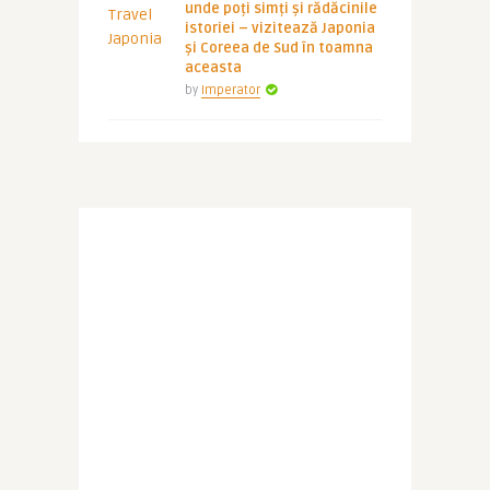
unde poți simți și rădăcinile
istoriei – vizitează Japonia
și Coreea de Sud în toamna
aceasta
by
Imperator