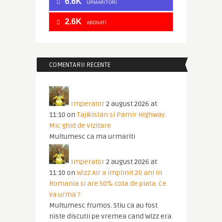
6.6K
URMĂRITORI
2.6K
ABONATI
COMENTARII RECENTE
Imperator
2 august 2026 at
11:10
on
Tajikistan si Pamir Highway.
Mic ghid de vizitare
Multumesc ca ma urmariti
Imperator
2 august 2026 at
11:10
on
Wizz Air a implinit 20 ani in
Romania si are 50% cota de piata. Ce
va urma ?
Multumesc frumos. Stiu ca au fost
niste discutii pe vremea cand Wizz era