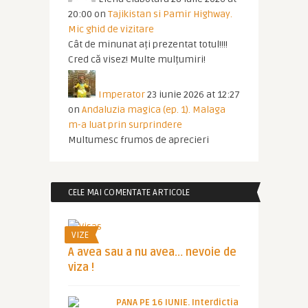
20:00
on
Tajikistan si Pamir Highway.
Mic ghid de vizitare
Cât de minunat ați prezentat totul!!!!
Cred că visez! Multe mulțumiri!
Imperator
23 iunie 2026 at 12:27
on
Andaluzia magica (ep. 1). Malaga
m-a luat prin surprindere
Multumesc frumos de aprecieri
CELE MAI COMENTATE ARTICOLE
VIZE
A avea sau a nu avea… nevoie de
viza !
PANA PE 16 IUNIE. Interdictia