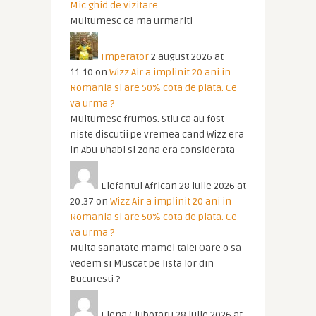
Mic ghid de vizitare
Multumesc ca ma urmariti
Imperator
2 august 2026 at
11:10
on
Wizz Air a implinit 20 ani in
Romania si are 50% cota de piata. Ce
va urma ?
Multumesc frumos. Stiu ca au fost
niste discutii pe vremea cand Wizz era
in Abu Dhabi si zona era considerata
Elefantul African
28 iulie 2026 at
20:37
on
Wizz Air a implinit 20 ani in
Romania si are 50% cota de piata. Ce
va urma ?
Multa sanatate mamei tale! Oare o sa
vedem si Muscat pe lista lor din
Bucuresti ?
Elena Ciubotaru
28 iulie 2026 at