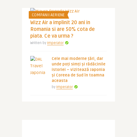
COMPANII AERIENE
Wizz Air a implinit 20 ani in
Romania si are 50% cota de
piata. Ce va urma ?
Written by
Imperator
Cele mai moderne țări, dar
unde poți simți și rădăcinile
istoriei – vizitează Japonia
și Coreea de Sud în toamna
aceasta
by
Imperator