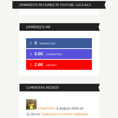
URMARESTE-MI FILMELE PE YOUTUBE. CLICK AICI!
URMĂREȘTE-MĂ
0
URMARITORI
6.6K
URMĂRITORI
2.6K
ABONATI
COMENTARII RECENTE
Imperator
2 august 2026 at
11:10
on
Tajikistan si Pamir Highway.