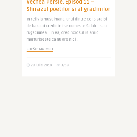
Vechea Persie. Episod 11 –
Shirazul poetilor si al gradinilor
In religia musulmana, unul dintre cei 5 stalpi
de baza ai credintei se numeste Salah – sau
rugaciunea… in ea, credinciosul islamic
marturiseste ca nu are nici ..
CITEȘTE MAI MULT
28 iulie 2010
3759