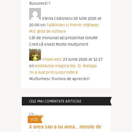
Bucuresti ?
Elena Ciubotaru
28 iulie 2026 at
20:00
on
Tajikistan si Pamir Highway.
Mic ghid de vizitare
Cât de minunat ați prezentat totul!!!!
Cred că visez! Multe mulțumiri!
Imperator
23 iunie 2026 at 12:27
on
Andaluzia magica (ep. 1). Malaga
m-a luat prin surprindere
Multumesc frumos de aprecieri
CELE MAI COMENTATE ARTICOLE
VIZE
A avea sau a nu avea… nevoie de