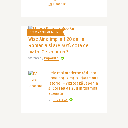
„galbena”
COMPANII AERIENE
Wizz Air a implinit 20 ani in
Romania si are 50% cota de
piata. Ce va urma ?
Written by
Imperator
Cele mai moderne țări, dar
unde poți simți și rădăcinile
istoriei – vizitează Japonia
și Coreea de Sud în toamna
aceasta
by
Imperator