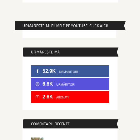
URMARESTE-MI FILMELE PE YOUTUBE. CLICK AICI!
URMĂREȘTE-MĂ
52.9K
URMARITORI
6.6K
URMĂRITORI
2.6K
ABONATI
COMENTARII RECENTE