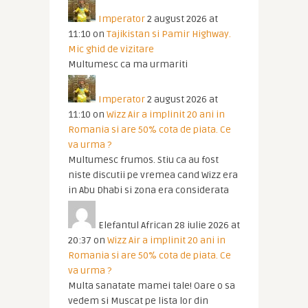
Imperator
2 august 2026 at
11:10
on
Tajikistan si Pamir Highway.
Mic ghid de vizitare
Multumesc ca ma urmariti
Imperator
2 august 2026 at
11:10
on
Wizz Air a implinit 20 ani in
Romania si are 50% cota de piata. Ce
va urma ?
Multumesc frumos. Stiu ca au fost
niste discutii pe vremea cand Wizz era
in Abu Dhabi si zona era considerata
Elefantul African
28 iulie 2026 at
20:37
on
Wizz Air a implinit 20 ani in
Romania si are 50% cota de piata. Ce
va urma ?
Multa sanatate mamei tale! Oare o sa
vedem si Muscat pe lista lor din