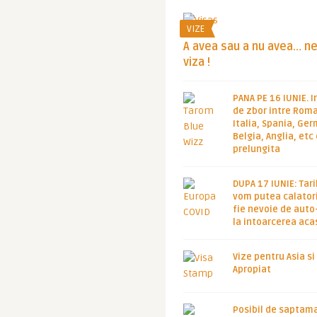
VIZE
A avea sau a nu avea… n
viza !
PANA PE 16 IUNIE. I
de zbor intre Roma
Italia, Spania, Ge
Belgia, Anglia, etc
prelungita
DUPA 17 IUNIE: Tari
vom putea calatori
fie nevoie de auto
la intoarcerea aca
Vize pentru Asia si
Apropiat
Posibil de saptam