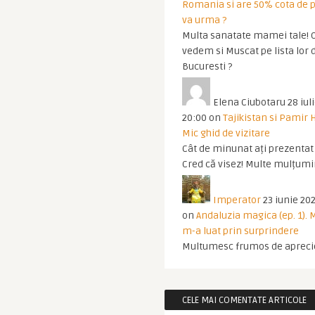
Romania si are 50% cota de p
va urma ?
Multa sanatate mamei tale! O
vedem si Muscat pe lista lor 
Bucuresti ?
Elena Ciubotaru
28 iul
20:00
on
Tajikistan si Pamir 
Mic ghid de vizitare
Cât de minunat ați prezentat t
Cred că visez! Multe mulțumir
Imperator
23 iunie 202
on
Andaluzia magica (ep. 1).
m-a luat prin surprindere
Multumesc frumos de apreci
CELE MAI COMENTATE ARTICOLE