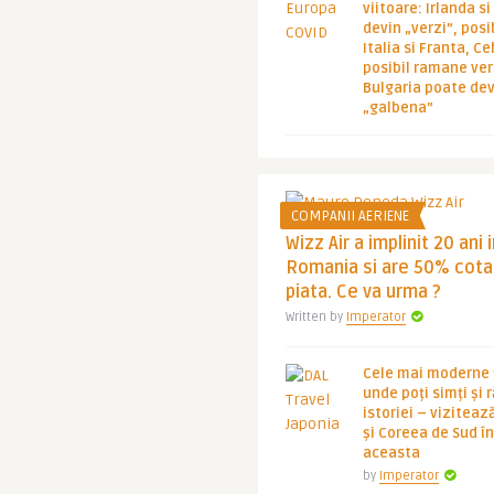
viitoare: Irlanda s
devin „verzi”, posib
Italia si Franta, Ce
posibil ramane ver
Bulgaria poate de
„galbena”
COMPANII AERIENE
Wizz Air a implinit 20 ani 
Romania si are 50% cota
piata. Ce va urma ?
Written by
Imperator
Cele mai moderne ț
unde poți simți și 
istoriei – viziteaz
și Coreea de Sud 
aceasta
by
Imperator