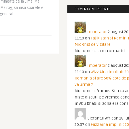
imineata de la Lima. Mai
 Ma rog, sa iasa soarele e
COMENTARII RECENTE
 general ..
Imperator
2 august 20
11:10
on
Tajikistan si Pamir 
Mic ghid de vizitare
Multumesc ca ma urmariti
Imperator
2 august 20
11:10
on
Wizz Air a implinit 20
Romania si are 50% cota de p
va urma ?
Multumesc frumos. Stiu ca au
niste discutii pe vremea cand
in Abu Dhabi si zona era cons
Elefantul African
28 iul
20:37
on
Wizz Air a implinit 20