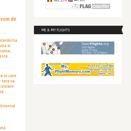
evoie de
ME & MY FLIGHTS
nterdictia
nia si
rmania,
 este
le in care
 fara sa
-izolare
sa
 Orientul
ana