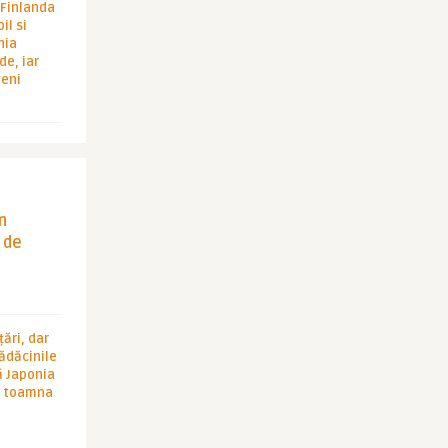
i Finlanda
il si
hia
de, iar
veni
in
 de
ări, dar
rădăcinile
ă Japonia
în toamna