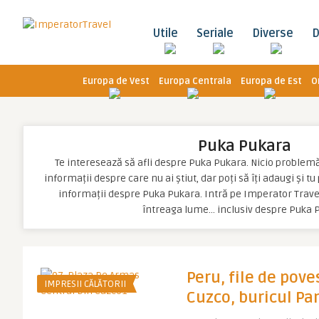
Utile
Seriale
Diverse
D
Europa de Vest
Europa Centrala
Europa de Est
O
Puka Pukara
Te interesează să afli despre Puka Pukara. Nicio problemă, 
informații despre care nu ai știut, dar poți să îți adaugi și t
informații despre Puka Pukara. Intră pe Imperator Travel
întreaga lume… inclusiv despre Puka 
Peru, file de poves
IMPRESII CĂLĂTORII
Cuzco, buricul P