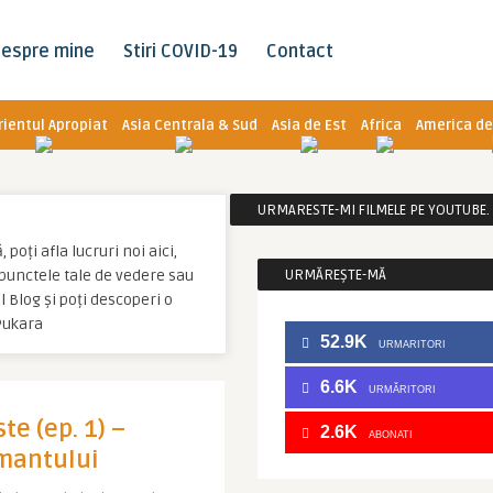
espre mine
Stiri COVID-19
Contact
rientul Apropiat
Asia Centrala & Sud
Asia de Est
Africa
America de
URMARESTE-MI FILMELE PE YOUTUBE. C
poți afla lucruri noi aici,
u punctele tale de vedere sau
URMĂREȘTE-MĂ
 Blog și poți descoperi o
Pukara
52.9K
URMARITORI
6.6K
URMĂRITORI
te (ep. 1) –
2.6K
ABONATI
amantului