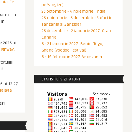
iata. Ce
pe Yangtze)
25 octombrie - 4 noiembrie: India
are o sa
26 noiembrie - 6 decembrie: Safari in
din
Tanzania si Zanzibar
26 decembrie - 2 ianuarie 2027: Gran
Canaria
ie 2026 at
6 - 21 ianuarie 2027: Benin, Togo,
Highway.
Ghana (Voodoo Festival)
6 - 19 februarie 2027: Venezuela
otul!!!!
i!
STATISTICI VIZITATORI
6 at 12:27
 Malaga
eri