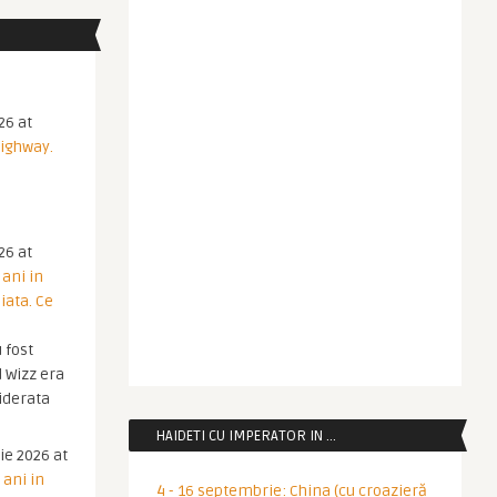
26 at
Highway.
26 at
 ani in
iata. Ce
 fost
 Wizz era
iderata
HAIDETI CU IMPERATOR IN …
ie 2026 at
 ani in
4 - 16 septembrie: China (cu croazieră