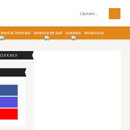
 Nord & Centrala
America de Sud
Oceania
Antarctica
LICK AICI!