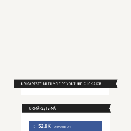
URMARESTE-MI FILMELE PE YOUTUBE. CLICK AICI!
URMĂREȘTE-MĂ
52.9K
URMARITORI