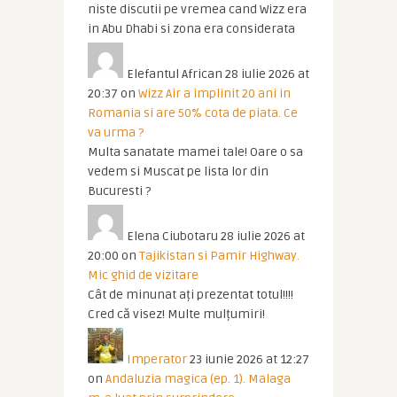
niste discutii pe vremea cand Wizz era
in Abu Dhabi si zona era considerata
Elefantul African
28 iulie 2026 at
20:37
on
Wizz Air a implinit 20 ani in
Romania si are 50% cota de piata. Ce
va urma ?
Multa sanatate mamei tale! Oare o sa
vedem si Muscat pe lista lor din
Bucuresti ?
Elena Ciubotaru
28 iulie 2026 at
20:00
on
Tajikistan si Pamir Highway.
Mic ghid de vizitare
Cât de minunat ați prezentat totul!!!!
Cred că visez! Multe mulțumiri!
Imperator
23 iunie 2026 at 12:27
on
Andaluzia magica (ep. 1). Malaga