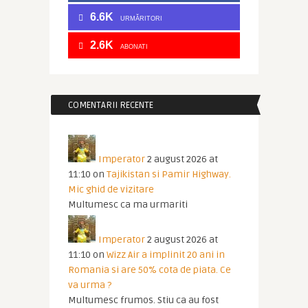
6.6K
URMĂRITORI
2.6K
ABONATI
COMENTARII RECENTE
Imperator
2 august 2026 at
11:10
on
Tajikistan si Pamir Highway.
Mic ghid de vizitare
Multumesc ca ma urmariti
Imperator
2 august 2026 at
11:10
on
Wizz Air a implinit 20 ani in
Romania si are 50% cota de piata. Ce
va urma ?
Multumesc frumos. Stiu ca au fost