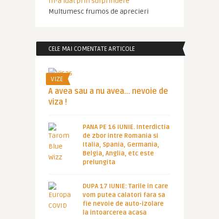
m-a luat prin surprindere
Multumesc frumos de aprecieri
CELE MAI COMENTATE ARTICOLE
VIZE
A avea sau a nu avea… nevoie de
viza !
PANA PE 16 IUNIE. Interdictia
de zbor intre Romania si
Italia, Spania, Germania,
Belgia, Anglia, etc este
prelungita
DUPA 17 IUNIE: Tarile in care
vom putea calatori fara sa
fie nevoie de auto-izolare
la intoarcerea acasa