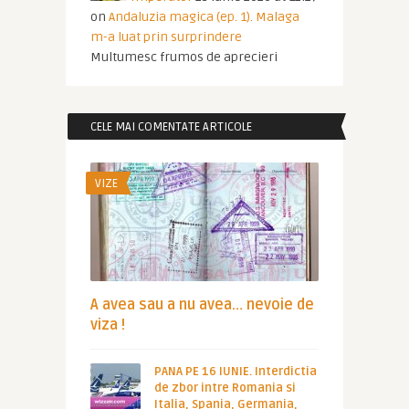
on
Andaluzia magica (ep. 1). Malaga
m-a luat prin surprindere
Multumesc frumos de aprecieri
CELE MAI COMENTATE ARTICOLE
VIZE
A avea sau a nu avea… nevoie de
viza !
PANA PE 16 IUNIE. Interdictia
de zbor intre Romania si
Italia, Spania, Germania,