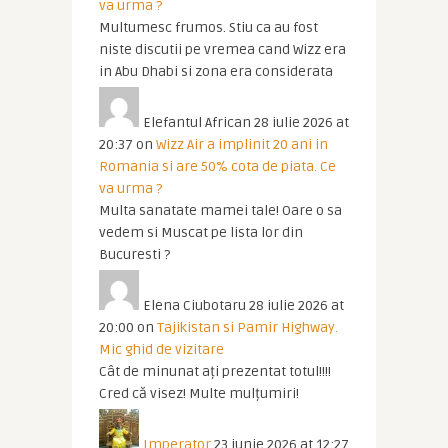
va urma ?
Multumesc frumos. Stiu ca au fost
niste discutii pe vremea cand Wizz era
in Abu Dhabi si zona era considerata
Elefantul African
28 iulie 2026 at
20:37
on
Wizz Air a implinit 20 ani in
Romania si are 50% cota de piata. Ce
va urma ?
Multa sanatate mamei tale! Oare o sa
vedem si Muscat pe lista lor din
Bucuresti ?
Elena Ciubotaru
28 iulie 2026 at
20:00
on
Tajikistan si Pamir Highway.
Mic ghid de vizitare
Cât de minunat ați prezentat totul!!!!
Cred că visez! Multe mulțumiri!
Imperator
23 iunie 2026 at 12:27