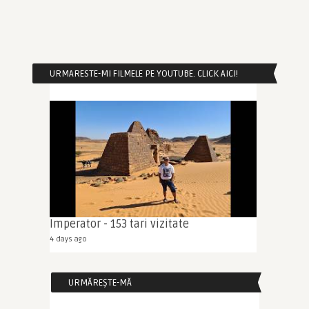
URMARESTE-MI FILMELE PE YOUTUBE. CLICK AICI!
Imperator - 153 tari vizitate
4 days ago
URMĂREȘTE-MĂ