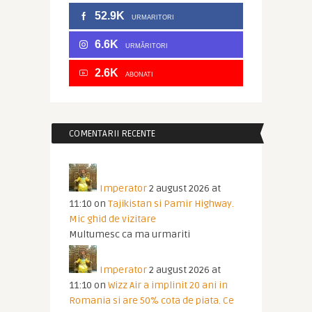
52.9K
URMARITORI
6.6K
URMĂRITORI
2.6K
ABONATI
COMENTARII RECENTE
Imperator
2 august 2026 at
11:10
on
Tajikistan si Pamir Highway.
Mic ghid de vizitare
Multumesc ca ma urmariti
Imperator
2 august 2026 at
11:10
on
Wizz Air a implinit 20 ani in
Romania si are 50% cota de piata. Ce