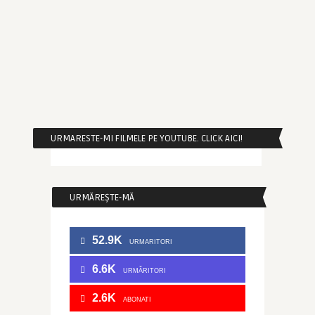
URMARESTE-MI FILMELE PE YOUTUBE. CLICK AICI!
URMĂREȘTE-MĂ
52.9K
URMARITORI
6.6K
URMĂRITORI
2.6K
ABONATI