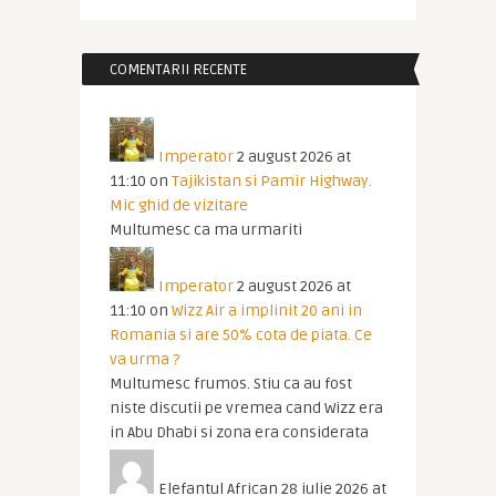
COMENTARII RECENTE
Imperator
2 august 2026 at
11:10
on
Tajikistan si Pamir Highway.
Mic ghid de vizitare
Multumesc ca ma urmariti
Imperator
2 august 2026 at
11:10
on
Wizz Air a implinit 20 ani in
Romania si are 50% cota de piata. Ce
va urma ?
Multumesc frumos. Stiu ca au fost
niste discutii pe vremea cand Wizz era
in Abu Dhabi si zona era considerata
Elefantul African
28 iulie 2026 at