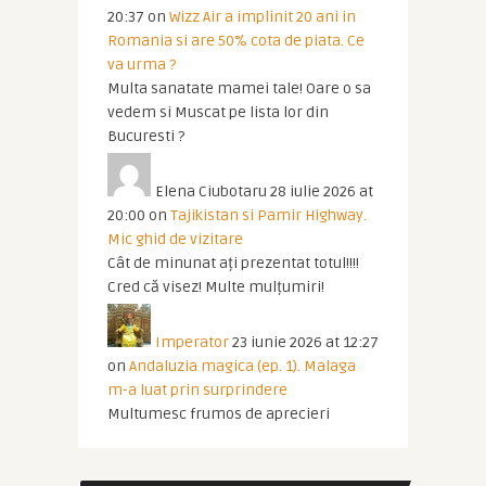
20:37
on
Wizz Air a implinit 20 ani in
Romania si are 50% cota de piata. Ce
va urma ?
Multa sanatate mamei tale! Oare o sa
vedem si Muscat pe lista lor din
Bucuresti ?
Elena Ciubotaru
28 iulie 2026 at
20:00
on
Tajikistan si Pamir Highway.
Mic ghid de vizitare
Cât de minunat ați prezentat totul!!!!
Cred că visez! Multe mulțumiri!
Imperator
23 iunie 2026 at 12:27
on
Andaluzia magica (ep. 1). Malaga
m-a luat prin surprindere
Multumesc frumos de aprecieri