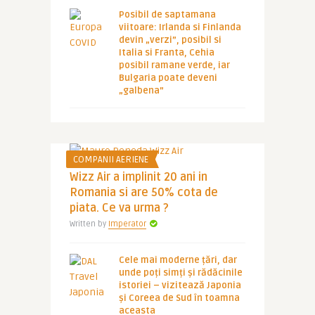
Posibil de saptamana
viitoare: Irlanda si Finlanda
devin „verzi”, posibil si
Italia si Franta, Cehia
posibil ramane verde, iar
Bulgaria poate deveni
„galbena”
COMPANII AERIENE
Wizz Air a implinit 20 ani in
Romania si are 50% cota de
piata. Ce va urma ?
Written by
Imperator
Cele mai moderne țări, dar
unde poți simți și rădăcinile
istoriei – vizitează Japonia
și Coreea de Sud în toamna
aceasta