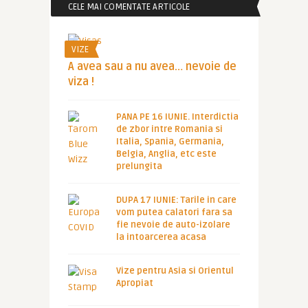
CELE MAI COMENTATE ARTICOLE
VIZE
A avea sau a nu avea… nevoie de
viza !
PANA PE 16 IUNIE. Interdictia
de zbor intre Romania si
Italia, Spania, Germania,
Belgia, Anglia, etc este
prelungita
DUPA 17 IUNIE: Tarile in care
vom putea calatori fara sa
fie nevoie de auto-izolare
la intoarcerea acasa
Vize pentru Asia si Orientul
Apropiat