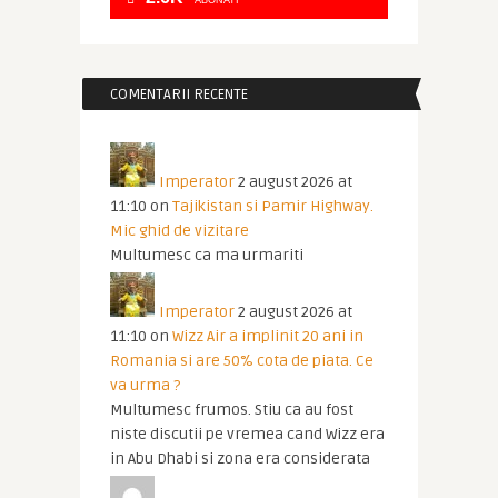
ABONATI
COMENTARII RECENTE
Imperator
2 august 2026 at
11:10
on
Tajikistan si Pamir Highway.
Mic ghid de vizitare
Multumesc ca ma urmariti
Imperator
2 august 2026 at
11:10
on
Wizz Air a implinit 20 ani in
Romania si are 50% cota de piata. Ce
va urma ?
Multumesc frumos. Stiu ca au fost
niste discutii pe vremea cand Wizz era
in Abu Dhabi si zona era considerata