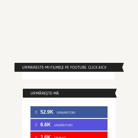
URMARESTE-MI FILMELE PE YOUTUBE. CLICK AICI!
URMĂREȘTE-MĂ
52.9K
URMARITORI
6.6K
URMĂRITORI
2.6K