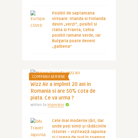
Posibil de saptamana
viitoare: Irlanda si Finlanda
devin „verzi”, posibil si
Italia si Franta, Cehia
posibil ramane verde, iar
Bulgaria poate deveni
„galbena”
COMPANII AERIENE
Wizz Air a implinit 20 ani in
Romania si are 50% cota de
piata. Ce va urma ?
Written by
Imperator
Cele mai moderne țări, dar
unde poți simți și rădăcinile
istoriei – vizitează Japonia
și Coreea de Sud în toamna