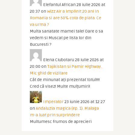
Elefantul African
28 iulie 2026 at
20:37
on
Wizz Air a implinit 20 ani in
Romania si are 50% cota de piata. Ce
va urma ?
Multa sanatate mamei tale! Oare o sa
vedem si Muscat pe lista lor din
Bucuresti ?
Elena Ciubotaru
28 iulie 2026 at
20:00
on
Tajikistan si Pamir Highway.
Mic ghid de vizitare
Cât de minunat ați prezentat totul!!!!
Cred că visez! Multe mulțumiri!
Imperator
23 iunie 2026 at 12:27
on
Andaluzia magica (ep. 1). Malaga
m-a luat prin surprindere
Multumesc frumos de aprecieri