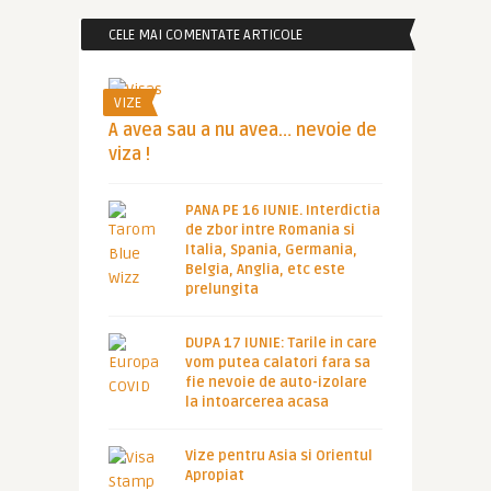
CELE MAI COMENTATE ARTICOLE
VIZE
A avea sau a nu avea… nevoie de
viza !
PANA PE 16 IUNIE. Interdictia
de zbor intre Romania si
Italia, Spania, Germania,
Belgia, Anglia, etc este
prelungita
DUPA 17 IUNIE: Tarile in care
vom putea calatori fara sa
fie nevoie de auto-izolare
la intoarcerea acasa
Vize pentru Asia si Orientul
Apropiat