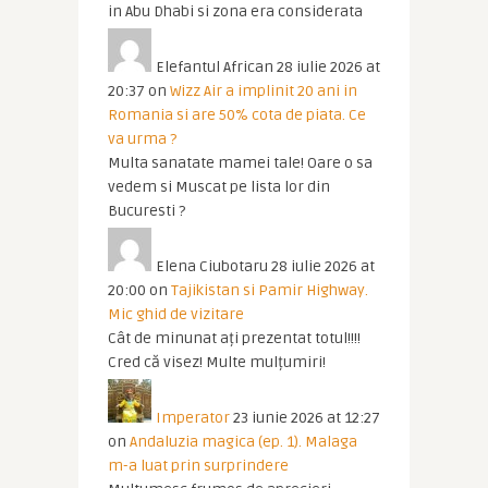
in Abu Dhabi si zona era considerata
Elefantul African
28 iulie 2026 at
20:37
on
Wizz Air a implinit 20 ani in
Romania si are 50% cota de piata. Ce
va urma ?
Multa sanatate mamei tale! Oare o sa
vedem si Muscat pe lista lor din
Bucuresti ?
Elena Ciubotaru
28 iulie 2026 at
20:00
on
Tajikistan si Pamir Highway.
Mic ghid de vizitare
Cât de minunat ați prezentat totul!!!!
Cred că visez! Multe mulțumiri!
Imperator
23 iunie 2026 at 12:27
on
Andaluzia magica (ep. 1). Malaga
m-a luat prin surprindere