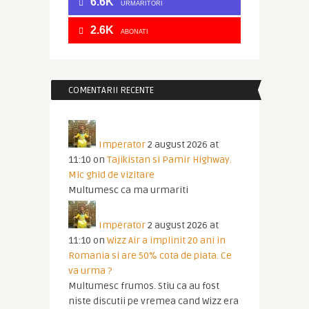
6.6K
URMĂRITORI
2.6K
ABONATI
COMENTARII RECENTE
Imperator
2 august 2026 at
11:10
on
Tajikistan si Pamir Highway.
Mic ghid de vizitare
Multumesc ca ma urmariti
Imperator
2 august 2026 at
11:10
on
Wizz Air a implinit 20 ani in
Romania si are 50% cota de piata. Ce
va urma ?
Multumesc frumos. Stiu ca au fost
niste discutii pe vremea cand Wizz era