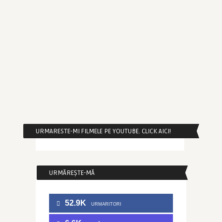
URMARESTE-MI FILMELE PE YOUTUBE. CLICK AICI!
URMĂREȘTE-MĂ
52.9K
URMARITORI