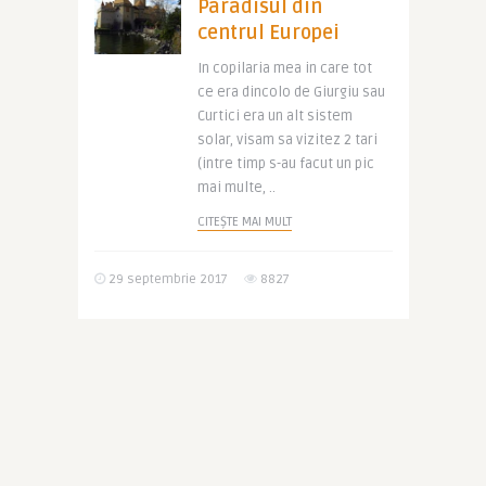
Paradisul din
centrul Europei
In copilaria mea in care tot
ce era dincolo de Giurgiu sau
Curtici era un alt sistem
solar, visam sa vizitez 2 tari
(intre timp s-au facut un pic
mai multe, ..
CITEȘTE MAI MULT
29 septembrie 2017
8827