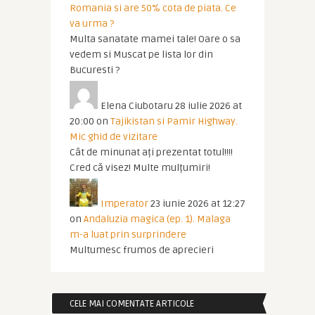
Romania si are 50% cota de piata. Ce
va urma ?
Multa sanatate mamei tale! Oare o sa
vedem si Muscat pe lista lor din
Bucuresti ?
Elena Ciubotaru
28 iulie 2026 at
20:00
on
Tajikistan si Pamir Highway.
Mic ghid de vizitare
Cât de minunat ați prezentat totul!!!!
Cred că visez! Multe mulțumiri!
Imperator
23 iunie 2026 at 12:27
on
Andaluzia magica (ep. 1). Malaga
m-a luat prin surprindere
Multumesc frumos de aprecieri
CELE MAI COMENTATE ARTICOLE