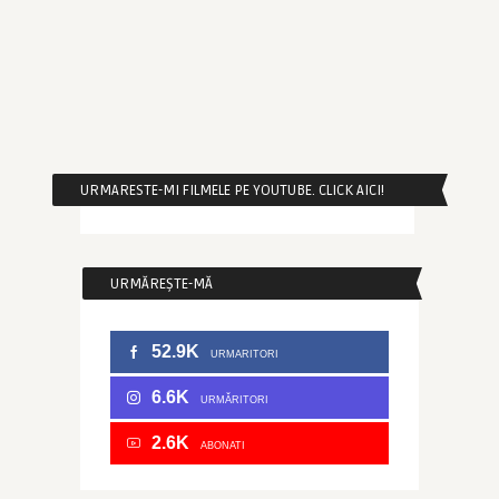
URMARESTE-MI FILMELE PE YOUTUBE. CLICK AICI!
URMĂREȘTE-MĂ
52.9K
URMARITORI
6.6K
URMĂRITORI
2.6K
ABONATI