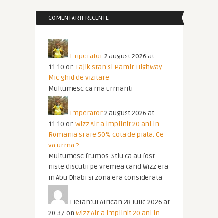
COMENTARII RECENTE
Imperator
2 august 2026 at
11:10
on
Tajikistan si Pamir Highway.
Mic ghid de vizitare
Multumesc ca ma urmariti
Imperator
2 august 2026 at
11:10
on
Wizz Air a implinit 20 ani in
Romania si are 50% cota de piata. Ce
va urma ?
Multumesc frumos. Stiu ca au fost
niste discutii pe vremea cand Wizz era
in Abu Dhabi si zona era considerata
Elefantul African
28 iulie 2026 at
20:37
on
Wizz Air a implinit 20 ani in