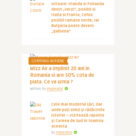
viitoare: Irlanda si Finlanda
devin „verzi”, posibil si
Italia si Franta, Cehia
posibil ramane verde, iar
Bulgaria poate deveni
„galbena”
COMPANII AERIENE
Wizz Air a implinit 20 ani in
Romania si are 50% cota de
piata. Ce va urma ?
Written by
Imperator
Cele mai moderne țări, dar
unde poți simți și rădăcinile
istoriei – vizitează Japonia
și Coreea de Sud în toamna
aceasta
by
Imperator