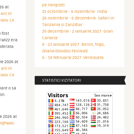
pe Yangtze)
26 at
25 octombrie - 4 noiembrie: India
 ani in
26 noiembrie - 6 decembrie: Safari in
iata. Ce
Tanzania si Zanzibar
26 decembrie - 2 ianuarie 2027: Gran
 fost
Canaria
 Wizz era
6 - 21 ianuarie 2027: Benin, Togo,
iderata
Ghana (Voodoo Festival)
6 - 19 februarie 2027: Venezuela
ie 2026 at
 ani in
iata. Ce
STATISTICI VIZITATORI
are o sa
din
ie 2026 at
Highway.