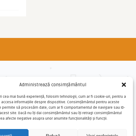
Administrează consimțământul
ri cea mai bună experiență, folosim tehnologii, cum ar fi cookie-uri, pentru a
u accesa informațiile despre dispozitive. Consimțământul pentru aceste
ne permite să procesăm date, cum ar fi comportamentul de navigare sau ID-
 acest site. Dacă nu îți dai consimțământul sau îți retragi consimțământul
ea afecte negative asupra unor anumite funcționalități și funcții.
cceptă
Refuză
Vezi preferințele