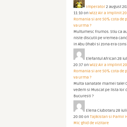
Imperator
2 august 20
11:10
on
Wizz Air a implinit 20
Romania si are 50% cota de p
va urma ?
Multumesc frumos. Stiu ca au
niste discutii pe vremea cand
in Abu Dhabi si zona era cons
Elefantul African
28 iul
20:37
on
Wizz Air a implinit 20
Romania si are 50% cota de p
va urma ?
Multa sanatate mamei tale! O
vedem si Muscat pe lista lor 
Bucuresti ?
Elena Ciubotaru
28 iul
20:00
on
Tajikistan si Pamir 
Mic ghid de vizitare