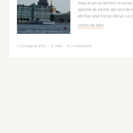
Pana acum nu am fost in niciun 
agentie de turism. Am fost de f
am fost anul trecut intr-un, sa z
CITEȘTE MAI MULT
22 august 2013
7483
5 Comentarii