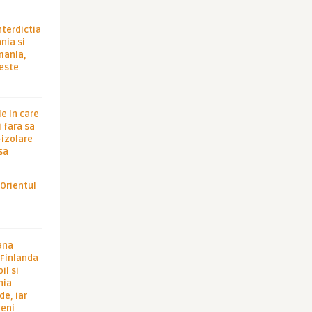
nterdictia
nia si
rmania,
 este
le in care
 fara sa
-izolare
sa
 Orientul
ana
i Finlanda
il si
hia
de, iar
veni