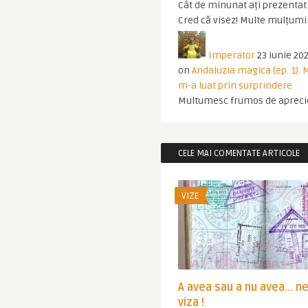
Cât de minunat ați prezentat t
Cred că visez! Multe mulțumir
Imperator
23 iunie 202
on
Andaluzia magica (ep. 1).
m-a luat prin surprindere
Multumesc frumos de apreci
CELE MAI COMENTATE ARTICOLE
VIZE
A avea sau a nu avea… n
viza !