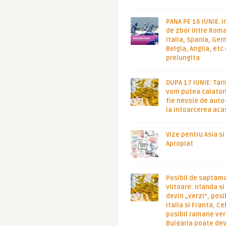
PANA PE 16 IUNIE. I
de zbor intre Roma
Italia, Spania, Ge
Belgia, Anglia, etc
prelungita
DUPA 17 IUNIE: Tari
vom putea calatori
fie nevoie de auto
la intoarcerea aca
Vize pentru Asia si
Apropiat
Posibil de saptam
viitoare: Irlanda s
devin „verzi”, posib
Italia si Franta, Ce
posibil ramane ver
Bulgaria poate de