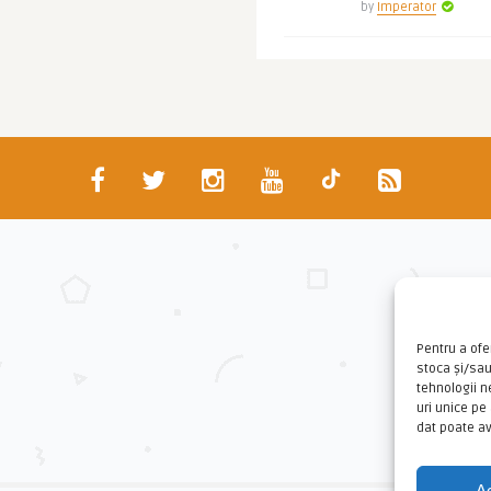
by
Imperator
Pentru a ofe
stoca și/sa
tehnologii 
uri unice pe
dat poate av
A