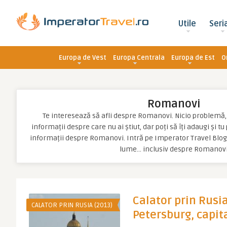
Utile
Seri
Europa de Vest
Europa Centrala
Europa de Est
O
Romanovi
Te interesează să afli despre Romanovi. Nicio problemă, po
informații despre care nu ai știut, dar poți să îți adaugi și t
informații despre Romanovi. Intră pe Imperator Travel Blog 
lume… inclusiv despre Romanov
Calator prin Rusia 
CALATOR PRIN RUSIA (2013)
Petersburg, capita