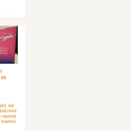
in
 de
ări, dar
rădăcinile
ă Japonia
în toamna