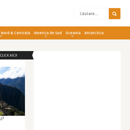
 Nord & Centrala
America de Sud
Oceania
Antarctica
LICK AICI!
u?