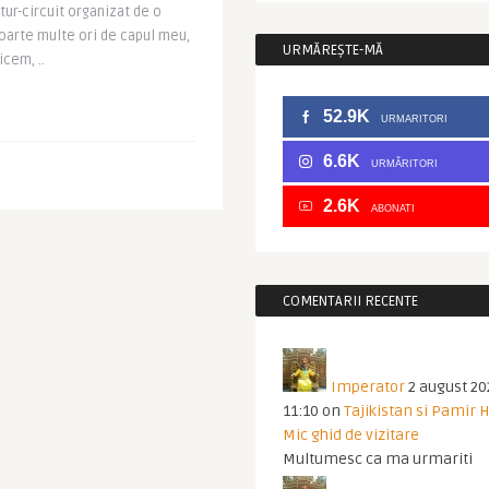
tur-circuit organizat de o
oarte multe ori de capul meu,
URMĂREȘTE-MĂ
icem, ..
52.9K
URMARITORI
6.6K
URMĂRITORI
2.6K
ABONATI
COMENTARII RECENTE
Imperator
2 august 20
11:10
on
Tajikistan si Pamir 
Mic ghid de vizitare
Multumesc ca ma urmariti