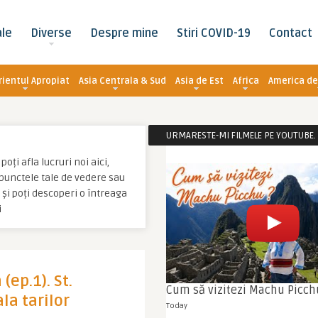
ale
Diverse
Despre mine
Stiri COVID-19
Contact
rientul Apropiat
Asia Centrala & Sud
Asia de Est
Africa
America de
URMARESTE-MI FILMELE PE YOUTUBE. C
ți afla lucruri noi aici,
u punctele tale de vedere sau
și poți descoperi o întreaga
i
(ep.1). St.
Cum să vizitezi Machu Picch
la tarilor
Today