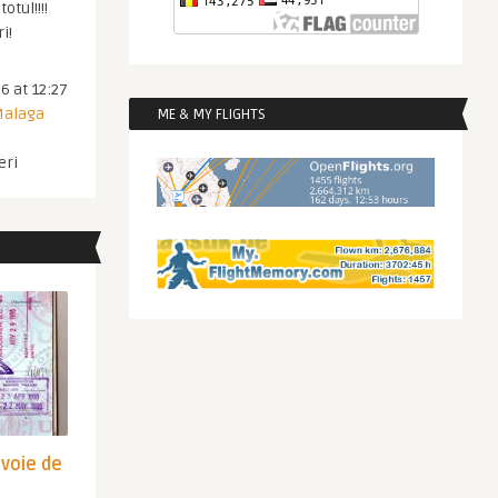
otul!!!!
i!
6 at 12:27
 Malaga
ME & MY FLIGHTS
eri
evoie de