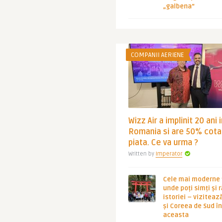
„galbena”
COMPANII AERIENE
Wizz Air a implinit 20 ani 
Romania si are 50% cota
piata. Ce va urma ?
Written by
Imperator
Cele mai moderne ț
unde poți simți și 
istoriei – viziteaz
și Coreea de Sud 
aceasta