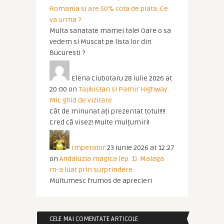
Romania si are 50% cota de piata. Ce
va urma ?
Multa sanatate mamei tale! Oare o sa
vedem si Muscat pe lista lor din
Bucuresti ?
Elena Ciubotaru
28 iulie 2026 at
20:00
on
Tajikistan si Pamir Highway.
Mic ghid de vizitare
Cât de minunat ați prezentat totul!!!!
Cred că visez! Multe mulțumiri!
Imperator
23 iunie 2026 at 12:27
on
Andaluzia magica (ep. 1). Malaga
m-a luat prin surprindere
Multumesc frumos de aprecieri
CELE MAI COMENTATE ARTICOLE