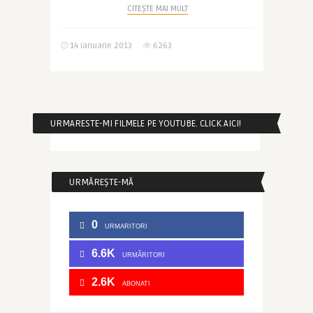
CITEȘTE MAI MULT
14 ianuarie 2013
6263
URMARESTE-MI FILMELE PE YOUTUBE. CLICK AICI!
URMĂREȘTE-MĂ
0
URMARITORI
6.6K
URMĂRITORI
2.6K
ABONATI