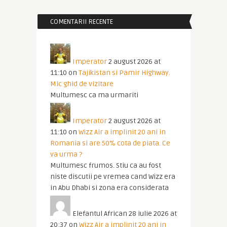
COMENTARII RECENTE
Imperator
2 august 2026 at
11:10
on
Tajikistan si Pamir Highway.
Mic ghid de vizitare
Multumesc ca ma urmariti
Imperator
2 august 2026 at
11:10
on
Wizz Air a implinit 20 ani in
Romania si are 50% cota de piata. Ce
va urma ?
Multumesc frumos. Stiu ca au fost
niste discutii pe vremea cand Wizz era
in Abu Dhabi si zona era considerata
Elefantul African
28 iulie 2026 at
20:37
on
Wizz Air a implinit 20 ani in