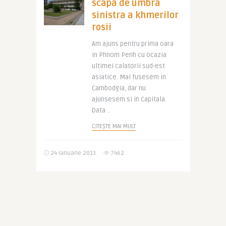
scapa de umbra
sinistra a khmerilor
rosii
Am ajuns pentru prima oara
in Phnom Penh cu ocazia
ultimei calatorii sud-est
asiatice. Mai fusesem in
Cambodgia, dar nu
ajunsesem si in Capitala.
Data ..
CITEȘTE MAI MULT
24 ianuarie 2013
7462