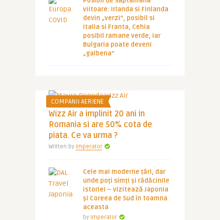
Posibil de saptamana
viitoare: Irlanda si Finlanda
devin „verzi”, posibil si
Italia si Franta, Cehia
posibil ramane verde, iar
Bulgaria poate deveni
„galbena”
COMPANII AERIENE
Wizz Air a implinit 20 ani in
Romania si are 50% cota de
piata. Ce va urma ?
Written by
Imperator
Cele mai moderne țări, dar
unde poți simți și rădăcinile
istoriei – vizitează Japonia
și Coreea de Sud în toamna
aceasta
by
Imperator