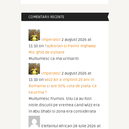
COMENTARII RECENTE
Imperator
2 august 2026 at
11:10
on
Tajikistan si Pamir Highway.
Mic ghid de vizitare
Multumesc ca ma urmariti
Imperator
2 august 2026 at
11:10
on
Wizz Air a implinit 20 ani in
Romania si are 50% cota de piata. Ce
va urma ?
Multumesc frumos. Stiu ca au fost
niste discutii pe vremea cand Wizz era
in Abu Dhabi si zona era considerata
Elefantul African
28 iulie 2026 at