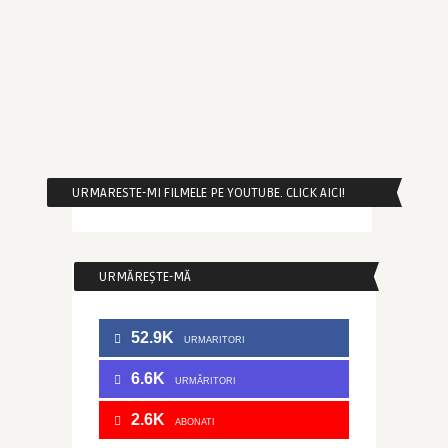
URMARESTE-MI FILMELE PE YOUTUBE. CLICK AICI!
URMĂREȘTE-MĂ
52.9K
URMARITORI
6.6K
URMĂRITORI
2.6K
ABONATI