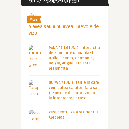
CELE MAI COMENTATE ARTICOLE
VIZE
A avea sau a nu avea… nevoie de
viza !
PANA PE 16 IUNIE. Interdictia
de zbor intre Romania si
Italia, Spania, Germania,
Belgia, Anglia, etc este
prelungita
DUPA 17 IUNIE: Tarile in care
vom putea calatori fara sa
fie nevoie de auto-izolare
la intoarcerea acasa
Vize pentru Asia si Orientul
Apropiat