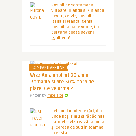
Posibil de saptamana
viitoare: Irlanda si Finlanda
devin „verzi”, posibil si
Italia si Franta, Cehia
posibil ramane verde, iar
Bulgaria poate deveni
„galbena”
COMPANII AERIENE
Wizz Air a implinit 20 ani in
Romania si are 50% cota de
piata. Ce va urma ?
Written by
Imperator
Cele mai moderne țări, dar
unde poți simți și rădăcinile
istoriei – vizitează Japonia
și Coreea de Sud în toamna
aceasta