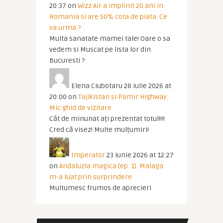
20:37
on
Wizz Air a implinit 20 ani in
Romania si are 50% cota de piata. Ce
va urma ?
Multa sanatate mamei tale! Oare o sa
vedem si Muscat pe lista lor din
Bucuresti ?
Elena Ciubotaru
28 iulie 2026 at
20:00
on
Tajikistan si Pamir Highway.
Mic ghid de vizitare
Cât de minunat ați prezentat totul!!!!
Cred că visez! Multe mulțumiri!
Imperator
23 iunie 2026 at 12:27
on
Andaluzia magica (ep. 1). Malaga
m-a luat prin surprindere
Multumesc frumos de aprecieri