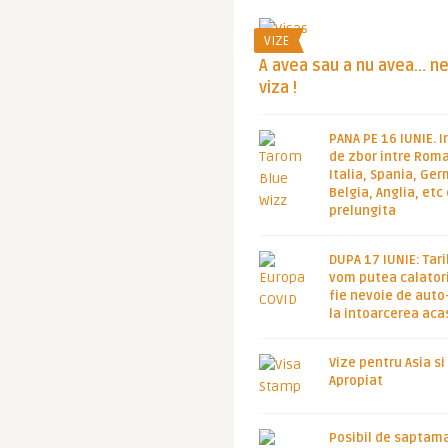
VIZE
A avea sau a nu avea… n
viza !
PANA PE 16 IUNIE. I
de zbor intre Roma
Italia, Spania, Ge
Belgia, Anglia, etc
prelungita
DUPA 17 IUNIE: Tari
vom putea calatori
fie nevoie de auto
la intoarcerea aca
Vize pentru Asia si
Apropiat
Posibil de saptam