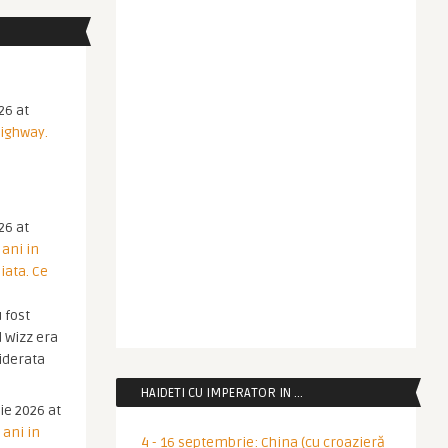
26 at
Highway.
26 at
 ani in
iata. Ce
 fost
 Wizz era
iderata
HAIDETI CU IMPERATOR IN …
ie 2026 at
 ani in
4 - 16 septembrie: China (cu croazieră