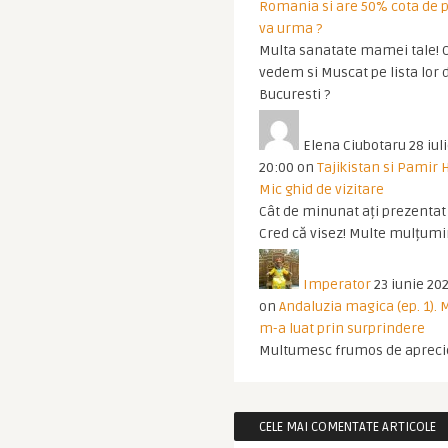
Romania si are 50% cota de p
va urma ?
Multa sanatate mamei tale! O
vedem si Muscat pe lista lor 
Bucuresti ?
Elena Ciubotaru
28 iul
20:00
on
Tajikistan si Pamir 
Mic ghid de vizitare
Cât de minunat ați prezentat t
Cred că visez! Multe mulțumir
Imperator
23 iunie 202
on
Andaluzia magica (ep. 1).
m-a luat prin surprindere
Multumesc frumos de apreci
CELE MAI COMENTATE ARTICOLE