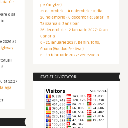
iata. Ce
pe Yangtze)
25 octombrie - 4 noiembrie: India
are o sa
26 noiembrie - 6 decembrie: Safari in
din
Tanzania si Zanzibar
26 decembrie - 2 ianuarie 2027: Gran
Canaria
ie 2026 at
6 - 21 ianuarie 2027: Benin, Togo,
Highway.
Ghana (Voodoo Festival)
6 - 19 februarie 2027: Venezuela
otul!!!!
i!
STATISTICI VIZITATORI
6 at 12:27
 Malaga
eri