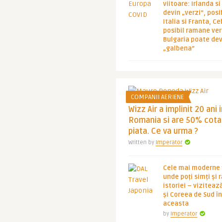
viitoare: Irlanda s
devin „verzi”, posib
Italia si Franta, Ce
posibil ramane ver
Bulgaria poate de
„galbena”
COMPANII AERIENE
Wizz Air a implinit 20 ani 
Romania si are 50% cota
piata. Ce va urma ?
Written by
Imperator
Cele mai moderne ț
unde poți simți și 
istoriei – viziteaz
și Coreea de Sud 
aceasta
by
Imperator