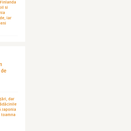
i Finlanda
il si
hia
de, iar
veni
in
 de
ări, dar
rădăcinile
ă Japonia
în toamna