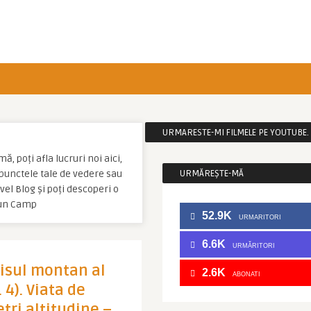
URMARESTE-MI FILMELE PE YOUTUBE. C
, poți afla lucruri noi aici,
u punctele tale de vedere sau
URMĂREȘTE-MĂ
el Blog și poți descoperi o
lun Camp
52.9K
URMARITORI
6.6K
URMĂRITORI
isul montan al
2.6K
ABONATI
 4). Viata de
ri altitudine –