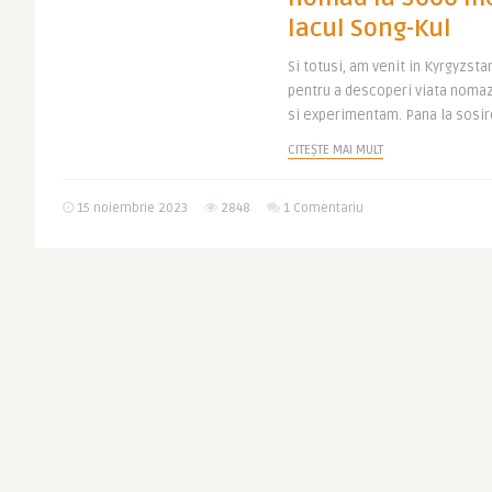
lacul Song-Kul
Si totusi, am venit in Kyrgyzstan
pentru a descoperi viata nomazil
si experimentam. Pana la sosire
CITEȘTE MAI MULT
15 noiembrie 2023
2848
1 Comentariu