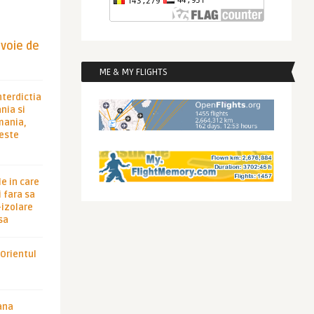
evoie de
ME & MY FLIGHTS
nterdictia
nia si
rmania,
 este
le in care
 fara sa
-izolare
sa
 Orientul
ana