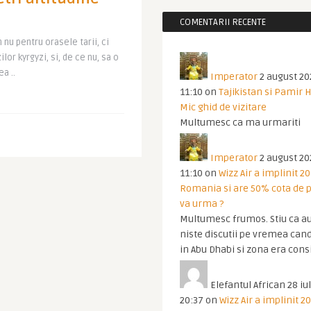
COMENTARII RECENTE
 nu pentru orasele tarii, ci
or kyrgyzi, si, de ce nu, sa o
a ..
Imperator
2 august 20
11:10
on
Tajikistan si Pamir 
Mic ghid de vizitare
Multumesc ca ma urmariti
Imperator
2 august 20
11:10
on
Wizz Air a implinit 20
Romania si are 50% cota de p
va urma ?
Multumesc frumos. Stiu ca au
niste discutii pe vremea cand
in Abu Dhabi si zona era cons
Elefantul African
28 iul
20:37
on
Wizz Air a implinit 20