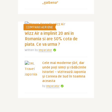
„galbena”
COMPANII AERIENE
Wizz Air a implinit 20 ani in
Romania si are 50% cota de
piata. Ce va urma ?
Written by
Imperator
Cele mai moderne țări, dar
unde poți simți și rădăcinile
istoriei – vizitează Japonia
și Coreea de Sud în toamna
aceasta
by
Imperator