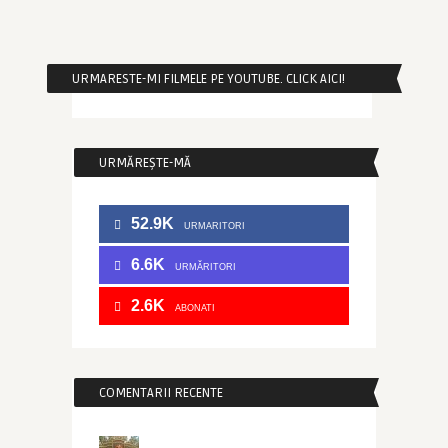
URMARESTE-MI FILMELE PE YOUTUBE. CLICK AICI!
URMĂREȘTE-MĂ
52.9K
URMARITORI
6.6K
URMĂRITORI
2.6K
ABONATI
COMENTARII RECENTE