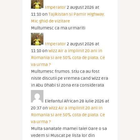
Imperator
2 august 2026 at
11:10
on
Tajikistan si Pamir Highway.
Mic ghid de vizitare
Multumesc ca ma urmariti
Imperator
2 august 2026 at
11:10
on
Wizz Air a implinit 20 ani in
Romania si are 50% cota de piata. Ce
va urma ?
Multumesc frumos. Stiu ca au fost
niste discutii pe vremea cand Wizz era
in Abu Dhabi si zona era considerata
Elefantul African
28 iulie 2026 at
20:37
on
Wizz Air a implinit 20 ani in
Romania si are 50% cota de piata. Ce
va urma ?
Multa sanatate mamei tale! Oare o sa
vedem si Muscat pe lista lor din