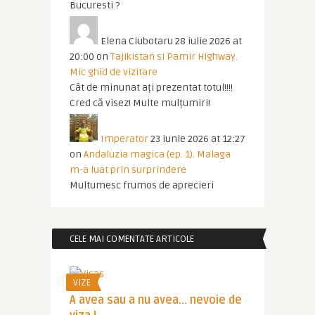
Bucuresti ?
Elena Ciubotaru
28 iulie 2026 at
20:00
on
Tajikistan si Pamir Highway.
Mic ghid de vizitare
Cât de minunat ați prezentat totul!!!!
Cred că visez! Multe mulțumiri!
Imperator
23 iunie 2026 at 12:27
on
Andaluzia magica (ep. 1). Malaga
m-a luat prin surprindere
Multumesc frumos de aprecieri
CELE MAI COMENTATE ARTICOLE
VIZE
A avea sau a nu avea… nevoie de