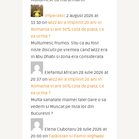
Imperator
2 august 2026 at
11:10
on
Wizz Air a implinit 20 ani in
Romania si are 50% cota de piata. Ce
va urma ?
Multumesc frumos. Stiu ca au fost
niste discutii pe vremea cand Wizz era
in Abu Dhabi si zona era considerata
Elefantul African
28 iulie 2026 at
20:37
on
Wizz Air a implinit 20 ani in
Romania si are 50% cota de piata. Ce
va urma ?
Multa sanatate mamei tale! Oare o sa
vedem si Muscat pe lista lor din
Bucuresti ?
Elena Ciubotaru
28 iulie 2026 at
20:00
on
Tajikistan si Pamir Highway.