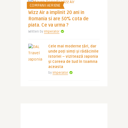
COMPANII AERIENE
Wizz Air a implinit 20 ani in
Romania si are 50% cota de
piata. Ce va urma ?
Written by
Imperator
Cele mai moderne țări, dar
unde poți simți și rădăcinile
istoriei – vizitează Japonia
și Coreea de Sud în toamna
aceasta
by
Imperator