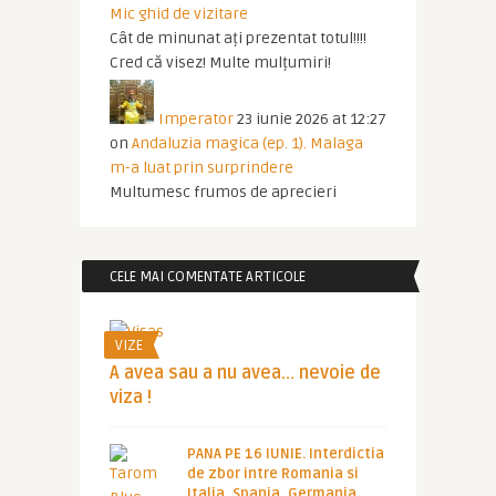
Mic ghid de vizitare
Cât de minunat ați prezentat totul!!!!
Cred că visez! Multe mulțumiri!
Imperator
23 iunie 2026 at 12:27
on
Andaluzia magica (ep. 1). Malaga
m-a luat prin surprindere
Multumesc frumos de aprecieri
CELE MAI COMENTATE ARTICOLE
VIZE
A avea sau a nu avea… nevoie de
viza !
PANA PE 16 IUNIE. Interdictia
de zbor intre Romania si
Italia, Spania, Germania,