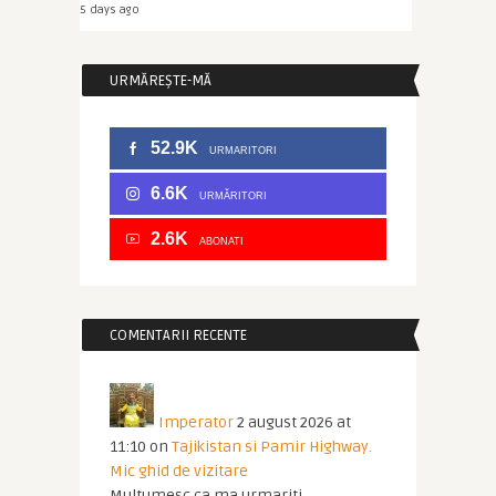
5 days ago
URMĂREȘTE-MĂ
52.9K
URMARITORI
6.6K
URMĂRITORI
2.6K
ABONATI
COMENTARII RECENTE
Imperator
2 august 2026 at
11:10
on
Tajikistan si Pamir Highway.
Mic ghid de vizitare
Multumesc ca ma urmariti