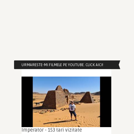
URMARESTE-MI FILMELE PE YOUTUBE. CLICK AICI!
Imperator - 153 tari vizitate