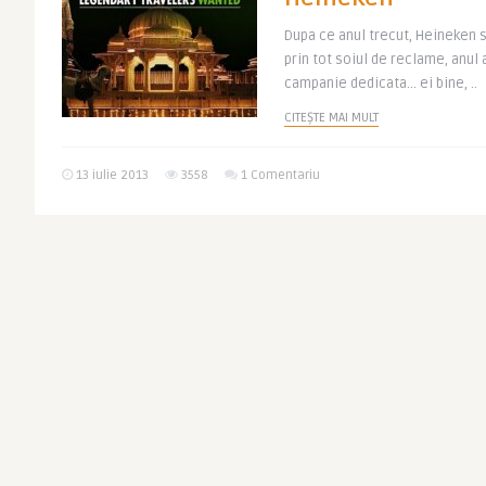
Dupa ce anul trecut, Heineken s
prin tot soiul de reclame, anul 
campanie dedicata… ei bine, ..
CITEȘTE MAI MULT
13 iulie 2013
3558
1 Comentariu