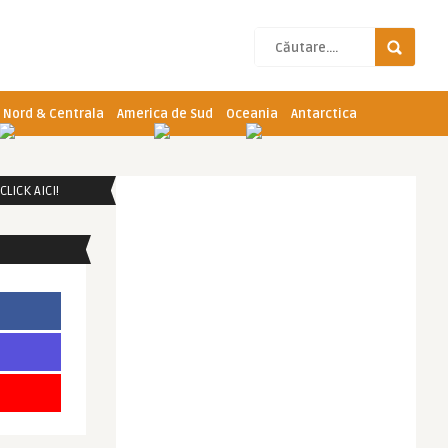
 Nord & Centrala
America de Sud
Oceania
Antarctica
LICK AICI!