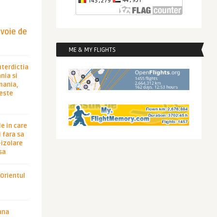
evoie de
ME & MY FLIGHTS
nterdictia
nia si
rmania,
 este
le in care
 fara sa
-izolare
sa
 Orientul
ana