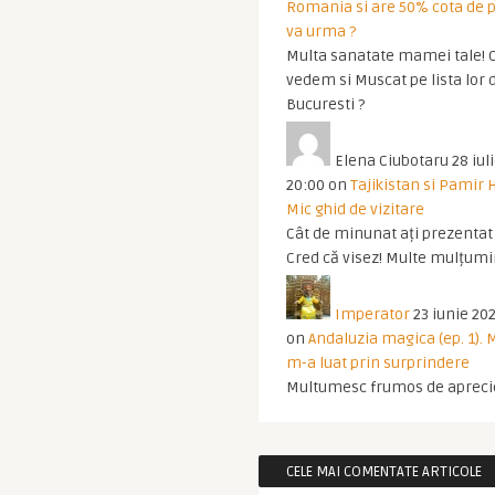
Romania si are 50% cota de p
va urma ?
Multa sanatate mamei tale! O
vedem si Muscat pe lista lor 
Bucuresti ?
Elena Ciubotaru
28 iul
20:00
on
Tajikistan si Pamir 
Mic ghid de vizitare
Cât de minunat ați prezentat t
Cred că visez! Multe mulțumir
Imperator
23 iunie 202
on
Andaluzia magica (ep. 1).
m-a luat prin surprindere
Multumesc frumos de apreci
CELE MAI COMENTATE ARTICOLE