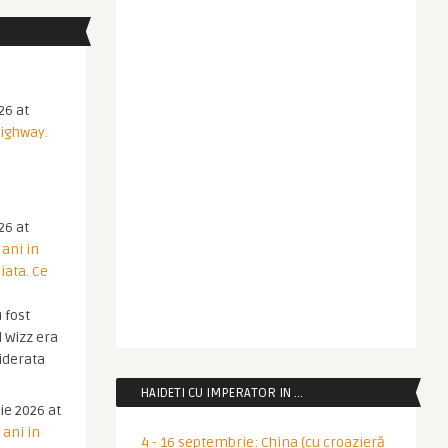
26 at
Highway.
26 at
 ani in
iata. Ce
 fost
 Wizz era
iderata
HAIDETI CU IMPERATOR IN …
ie 2026 at
 ani in
4 - 16 septembrie: China (cu croazieră