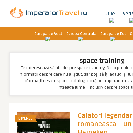
Utile
Seri
Europa de Vest
Europa Centrala
Europa de Est
O
space training
Te interesează să afli despre space training. Nicio problemă,
informații despre care nu ai știut, dar poți să îți adaugi și t
informații despre space training. Intră pe Imperator Trave
întreaga lume… inclusiv despre space t
Calatori legendar
DIVERSE
romaneasca – un
Heineken