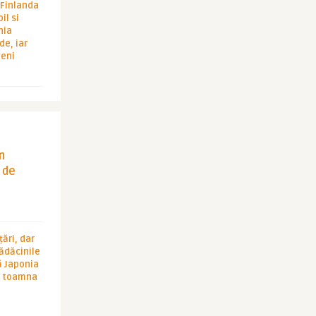
i Finlanda
il si
hia
de, iar
veni
in
 de
ări, dar
rădăcinile
ă Japonia
în toamna