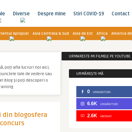
ale
Diverse
Despre mine
Stiri COVID-19
Contact
rientul Apropiat
Asia Centrala & Sud
Asia de Est
Africa
America de
URMARESTE-MI FILMELE PE YOUTUBE. C
 poți afla lucruri noi aici,
u punctele tale de vedere sau
URMĂREȘTE-MĂ
l Blog și poți descoperi o
raining
0
URMARITORI
6.6K
URMĂRITORI
i din blogosfera
2.6K
ABONATI
 concurs