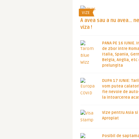
VIZE
A avea sau a nu avea… n
viza !
PANA PE 16 IUNIE. I
de zbor intre Roma
Italia, Spania, Ge
Belgia, Anglia, etc
prelungita
DUPA 17 IUNIE: Tari
vom putea calatori
fie nevoie de auto
la intoarcerea aca
Vize pentru Asia si
Apropiat
Posibil de saptam