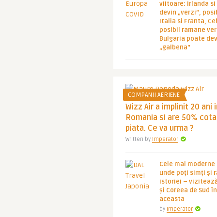
viitoare: Irlanda s
devin „verzi”, posib
Italia si Franta, Ce
posibil ramane ver
Bulgaria poate de
„galbena”
COMPANII AERIENE
Wizz Air a implinit 20 ani 
Romania si are 50% cota
piata. Ce va urma ?
Written by
Imperator
Cele mai moderne ț
unde poți simți și 
istoriei – viziteaz
și Coreea de Sud 
aceasta
by
Imperator