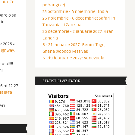
iata. Ce
pe Yangtze)
25 octombrie - 4 noiembrie: India
are o sa
26 noiembrie - 6 decembrie: Safari in
din
Tanzania si Zanzibar
26 decembrie - 2 ianuarie 2027: Gran
Canaria
ie 2026 at
6 - 21 ianuarie 2027: Benin, Togo,
Highway.
Ghana (Voodoo Festival)
6 - 19 februarie 2027: Venezuela
otul!!!!
i!
STATISTICI VIZITATORI
6 at 12:27
 Malaga
eri