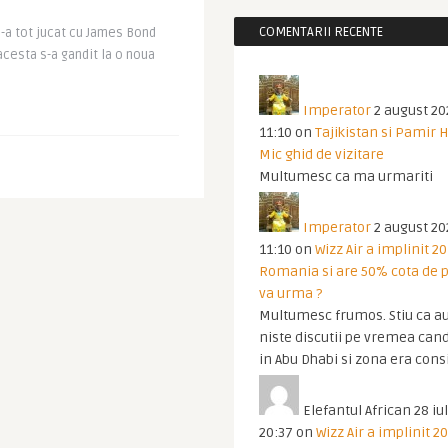
COMENTARII RECENTE
-a tot jucat cu James Bond
acesta s-a gandit la o noua
Imperator
2 august 20
11:10
on
Tajikistan si Pamir 
Mic ghid de vizitare
Multumesc ca ma urmariti
Imperator
2 august 20
11:10
on
Wizz Air a implinit 20
Romania si are 50% cota de p
va urma ?
Multumesc frumos. Stiu ca au
niste discutii pe vremea cand
in Abu Dhabi si zona era cons
Elefantul African
28 iul
20:37
on
Wizz Air a implinit 20