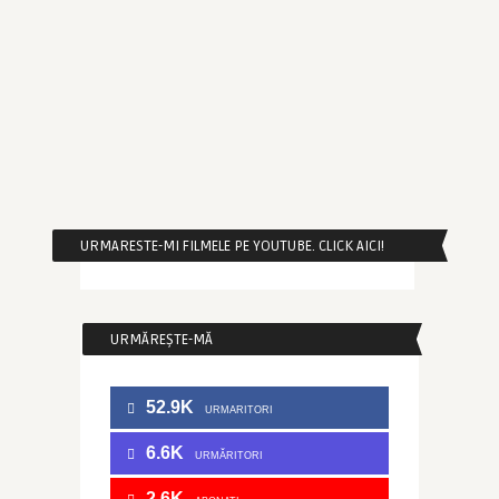
URMARESTE-MI FILMELE PE YOUTUBE. CLICK AICI!
URMĂREȘTE-MĂ
52.9K
URMARITORI
6.6K
URMĂRITORI
2.6K