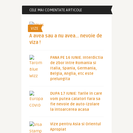
CELE MAI COMENTATE ARTICOLE
VIZE
A avea sau a nu avea… nevoie de
viza !
PANA PE 16 IUNIE. Interdictia
de zbor intre Romania si
Italia, Spania, Germania,
Belgia, Anglia, etc este
prelungita
DUPA 17 IUNIE: Tarile in care
vom putea calatori fara sa
fie nevoie de auto-izolare
la intoarcerea acasa
Vize pentru Asia si Orientul
Apropiat