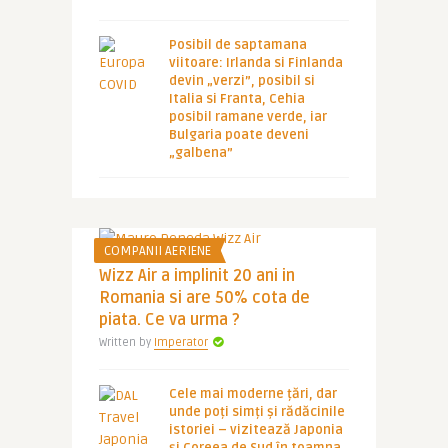
Posibil de saptamana
viitoare: Irlanda si Finlanda
devin „verzi”, posibil si
Italia si Franta, Cehia
posibil ramane verde, iar
Bulgaria poate deveni
„galbena”
COMPANII AERIENE
Wizz Air a implinit 20 ani in
Romania si are 50% cota de
piata. Ce va urma ?
Written by
Imperator
Cele mai moderne țări, dar
unde poți simți și rădăcinile
istoriei – vizitează Japonia