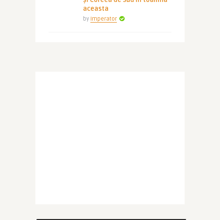
și Coreea de Sud în toamna
aceasta
by
Imperator