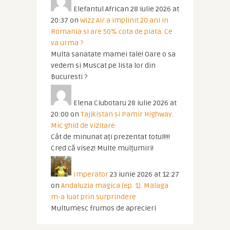
Elefantul African
28 iulie 2026 at
20:37
on
Wizz Air a implinit 20 ani in
Romania si are 50% cota de piata. Ce
va urma ?
Multa sanatate mamei tale! Oare o sa
vedem si Muscat pe lista lor din
Bucuresti ?
Elena Ciubotaru
28 iulie 2026 at
20:00
on
Tajikistan si Pamir Highway.
Mic ghid de vizitare
Cât de minunat ați prezentat totul!!!!
Cred că visez! Multe mulțumiri!
Imperator
23 iunie 2026 at 12:27
on
Andaluzia magica (ep. 1). Malaga
m-a luat prin surprindere
Multumesc frumos de aprecieri