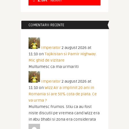
ABONATI
COMENTARII RECENTE
Imperator
2 august 2026 at
11:10
on
Tajikistan si Pamir Highway.
Mic ghid de vizitare
Multumesc ca ma urmariti
Imperator
2 august 2026 at
11:10
on
Wizz Air a implinit 20 ani in
Romania si are 50% cota de piata. Ce
va urma ?
Multumesc frumos. Stiu ca au fost
niste discutii pe vremea cand Wizz era
in Abu Dhabi si zona era considerata