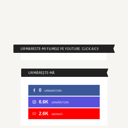
URMARESTE-MI FILMELE PE YOUTUBE. CLICK AICI!
URMĂREȘTE-MĂ
0
URMARITORI
6.6K
URMĂRITORI
2.6K
ABONATI