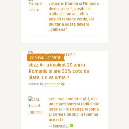
viitoare: Irlanda si Finlanda
devin „verzi”, posibil si
Italia si Franta, Cehia
posibil ramane verde, iar
Bulgaria poate deveni
„galbena”
COMPANII AERIENE
Wizz Air a implinit 20 ani in
Romania si are 50% cota de
piata. Ce va urma ?
Written by
Imperator
Cele mai moderne țări, dar
unde poți simți și rădăcinile
istoriei – vizitează Japonia
și Coreea de Sud în toamna
aceasta
by
Imperator