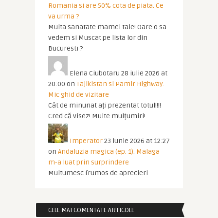
Romania si are 50% cota de piata. Ce
va urma ?
Multa sanatate mamei tale! Oare o sa
vedem si Muscat pe lista lor din
Bucuresti ?
Elena Ciubotaru
28 iulie 2026 at
20:00
on
Tajikistan si Pamir Highway.
Mic ghid de vizitare
Cât de minunat ați prezentat totul!!!!
Cred că visez! Multe mulțumiri!
Imperator
23 iunie 2026 at 12:27
on
Andaluzia magica (ep. 1). Malaga
m-a luat prin surprindere
Multumesc frumos de aprecieri
CELE MAI COMENTATE ARTICOLE