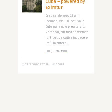
Cuba – powered by
Eximtur
Cred ca, de vreo 15 ani
incoace, zic – duceti-va in
Cuba pana nu e prea tarziu.
Personal, am fost pe vremea
lui Fidel, de cativa incoace e
Raúl la putere ..
CITEȘTE MAI MULT
13 februarie 2014
10643