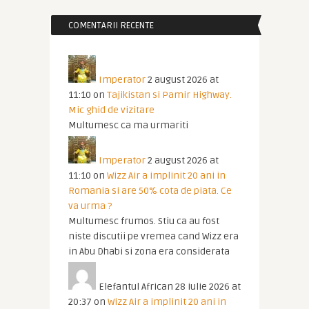
COMENTARII RECENTE
Imperator
2 august 2026 at
11:10
on
Tajikistan si Pamir Highway.
Mic ghid de vizitare
Multumesc ca ma urmariti
Imperator
2 august 2026 at
11:10
on
Wizz Air a implinit 20 ani in
Romania si are 50% cota de piata. Ce
va urma ?
Multumesc frumos. Stiu ca au fost
niste discutii pe vremea cand Wizz era
in Abu Dhabi si zona era considerata
Elefantul African
28 iulie 2026 at
20:37
on
Wizz Air a implinit 20 ani in