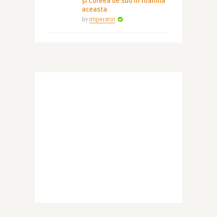
și Coreea de Sud în toamna
aceasta
by
Imperator