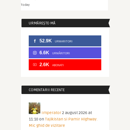
Today
URMĂREȘTE-MĂ
52.9K
URMARITORI
6.6K
URMĂRITORI
2.6K
ABONATI
COMENTARII RECENTE
Imperator
2 august 2026 at
11:10
on
Tajikistan si Pamir Highway.
Mic ghid de vizitare