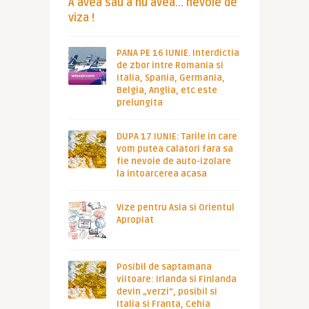
A avea sau a nu avea… nevoie de
viza !
PANA PE 16 IUNIE. Interdictia
de zbor intre Romania si
Italia, Spania, Germania,
Belgia, Anglia, etc este
prelungita
DUPA 17 IUNIE: Tarile in care
vom putea calatori fara sa
fie nevoie de auto-izolare
la intoarcerea acasa
Vize pentru Asia si Orientul
Apropiat
Posibil de saptamana
viitoare: Irlanda si Finlanda
devin „verzi”, posibil si
Italia si Franta, Cehia