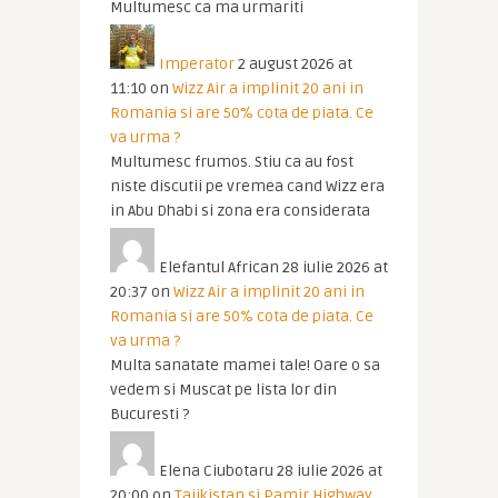
Multumesc ca ma urmariti
Imperator
2 august 2026 at
11:10
on
Wizz Air a implinit 20 ani in
Romania si are 50% cota de piata. Ce
va urma ?
Multumesc frumos. Stiu ca au fost
niste discutii pe vremea cand Wizz era
in Abu Dhabi si zona era considerata
Elefantul African
28 iulie 2026 at
20:37
on
Wizz Air a implinit 20 ani in
Romania si are 50% cota de piata. Ce
va urma ?
Multa sanatate mamei tale! Oare o sa
vedem si Muscat pe lista lor din
Bucuresti ?
Elena Ciubotaru
28 iulie 2026 at
20:00
on
Tajikistan si Pamir Highway.