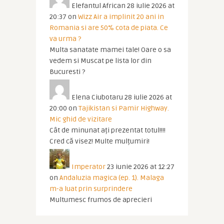
Elefantul African
28 iulie 2026 at
20:37
on
Wizz Air a implinit 20 ani in
Romania si are 50% cota de piata. Ce
va urma ?
Multa sanatate mamei tale! Oare o sa
vedem si Muscat pe lista lor din
Bucuresti ?
Elena Ciubotaru
28 iulie 2026 at
20:00
on
Tajikistan si Pamir Highway.
Mic ghid de vizitare
Cât de minunat ați prezentat totul!!!!
Cred că visez! Multe mulțumiri!
Imperator
23 iunie 2026 at 12:27
on
Andaluzia magica (ep. 1). Malaga
m-a luat prin surprindere
Multumesc frumos de aprecieri