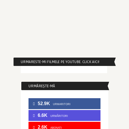
URMARESTE-MI FILMELE PE YOUTUBE. CLICK AICI!
URMĂREȘTE-MĂ
52.9K
URMARITORI
6.6K
URMĂRITORI
2.6K
ABONATI