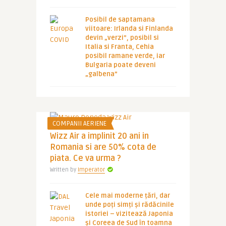
Posibil de saptamana
viitoare: Irlanda si Finlanda
devin „verzi”, posibil si
Italia si Franta, Cehia
posibil ramane verde, iar
Bulgaria poate deveni
„galbena”
COMPANII AERIENE
Wizz Air a implinit 20 ani in
Romania si are 50% cota de
piata. Ce va urma ?
Written by
Imperator
Cele mai moderne țări, dar
unde poți simți și rădăcinile
istoriei – vizitează Japonia
și Coreea de Sud în toamna