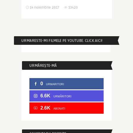
14 noiembrie 2017
13420
URMARESTE-MI FILMELE PE YOUTUBE. CLICK AICI!
URMĂREȘTE-MĂ
0
URMARITORI
6.6K
URMĂRITORI
2.6K
ABONATI