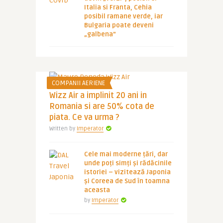
Italia si Franta, Cehia
posibil ramane verde, iar
Bulgaria poate deveni
„galbena”
COMPANII AERIENE
Wizz Air a implinit 20 ani in
Romania si are 50% cota de
piata. Ce va urma ?
Written by
Imperator
Cele mai moderne țări, dar
unde poți simți și rădăcinile
istoriei – vizitează Japonia
și Coreea de Sud în toamna
aceasta
by
Imperator