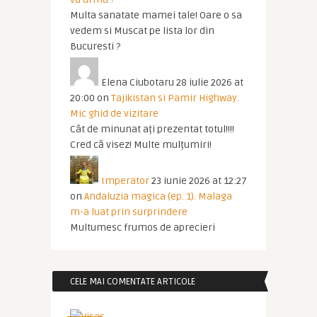
Multa sanatate mamei tale! Oare o sa
vedem si Muscat pe lista lor din
Bucuresti ?
Elena Ciubotaru
28 iulie 2026 at
20:00
on
Tajikistan si Pamir Highway.
Mic ghid de vizitare
Cât de minunat ați prezentat totul!!!!
Cred că visez! Multe mulțumiri!
Imperator
23 iunie 2026 at 12:27
on
Andaluzia magica (ep. 1). Malaga
m-a luat prin surprindere
Multumesc frumos de aprecieri
CELE MAI COMENTATE ARTICOLE