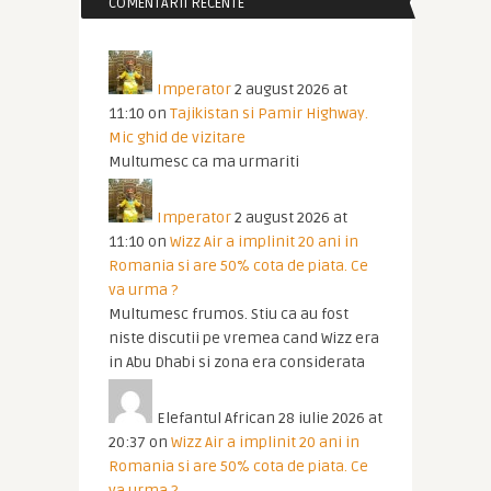
COMENTARII RECENTE
Imperator
2 august 2026 at
11:10
on
Tajikistan si Pamir Highway.
Mic ghid de vizitare
Multumesc ca ma urmariti
Imperator
2 august 2026 at
11:10
on
Wizz Air a implinit 20 ani in
Romania si are 50% cota de piata. Ce
va urma ?
Multumesc frumos. Stiu ca au fost
niste discutii pe vremea cand Wizz era
in Abu Dhabi si zona era considerata
Elefantul African
28 iulie 2026 at
20:37
on
Wizz Air a implinit 20 ani in
Romania si are 50% cota de piata. Ce
va urma ?