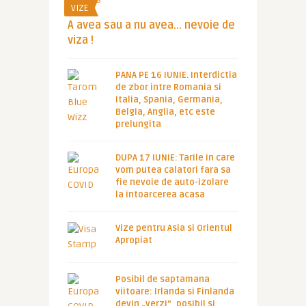
VIZE
A avea sau a nu avea… nevoie de
viza !
PANA PE 16 IUNIE. Interdictia
de zbor intre Romania si
Italia, Spania, Germania,
Belgia, Anglia, etc este
prelungita
DUPA 17 IUNIE: Tarile in care
vom putea calatori fara sa
fie nevoie de auto-izolare
la intoarcerea acasa
Vize pentru Asia si Orientul
Apropiat
Posibil de saptamana
viitoare: Irlanda si Finlanda
devin „verzi”, posibil si