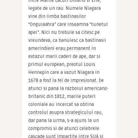
intre Marile Lacuri Ontario si Erie, 
legate de un rau. Numele Niagara 
vine din limba bastinasilor 
“Onguiaahra” care inseamna “tunetul 
apei”. Nici nu trebuie sa citesc pe 
vreundeva, ca banuiesc ca bastinasii 
amerindieni erau permanent in 
extazul marii caderi de ape, dar si 
primul european, preotul Louis 
Hennepin care a vazut Niagara in 
1678 a fost la fel de impresionat. De 
atunci si pana la razboiul americano-
britanic din 1812, marile puteri 
coloniale au incercat sa obtina 
controlul asupra strategicului rau, 
dar pana la urma, s-a ajuns la un 
compromis si de atunci celebrele 
cascade sunt impartite intre SUA si 