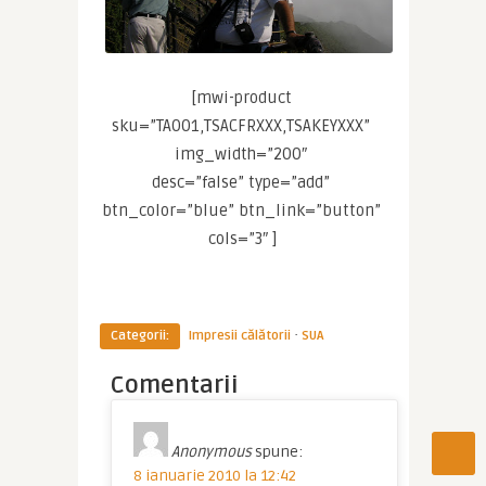
[mwi-product 
sku=”TA001,TSACFRXXX,TSAKEYXXX” 
img_width=”200″ 
desc=”false” type=”add” 
btn_color=”blue” btn_link=”button” 
cols=”3″ ]
·
Categorii:
Impresii călătorii
SUA
Comentarii
Anonymous
spune:
8 ianuarie 2010 la 12:42