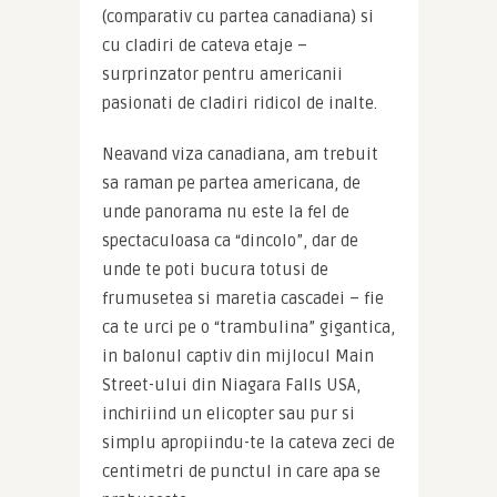
(comparativ cu partea canadiana) si 
cu cladiri de cateva etaje – 
surprinzator pentru americanii 
pasionati de cladiri ridicol de inalte.
Neavand viza canadiana, am trebuit 
sa raman pe partea americana, de 
unde panorama nu este la fel de 
spectaculoasa ca “dincolo”, dar de 
unde te poti bucura totusi de 
frumusetea si maretia cascadei – fie 
ca te urci pe o “trambulina” gigantica, 
in balonul captiv din mijlocul Main 
Street-ului din Niagara Falls USA, 
inchiriind un elicopter sau pur si 
simplu apropiindu-te la cateva zeci de 
centimetri de punctul in care apa se 