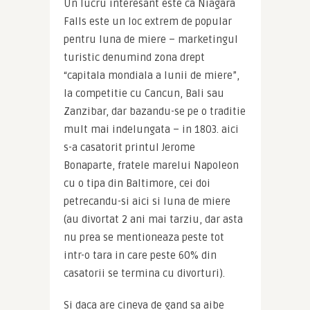
Un lucru interesant este ca Niagara 
Falls este un loc extrem de popular 
pentru luna de miere – marketingul 
turistic denumind zona drept 
“capitala mondiala a lunii de miere”, 
la competitie cu Cancun, Bali sau 
Zanzibar, dar bazandu-se pe o traditie 
mult mai indelungata – in 1803. aici 
s-a casatorit printul Jerome 
Bonaparte, fratele marelui Napoleon 
cu o tipa din Baltimore, cei doi 
petrecandu-si aici si luna de miere 
(au divortat 2 ani mai tarziu, dar asta 
nu prea se mentioneaza peste tot 
intr-o tara in care peste 60% din 
casatorii se termina cu divorturi).
Si daca are cineva de gand sa aibe 