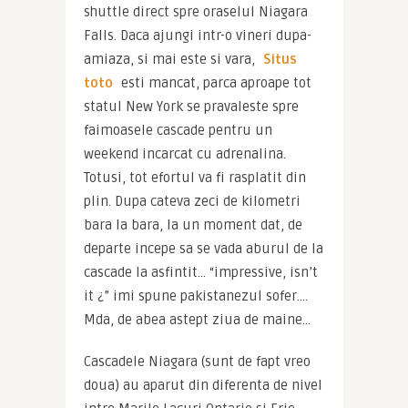
shuttle direct spre oraselul Niagara 
Falls. Daca ajungi intr-o vineri dupa-
amiaza, si mai este si vara, 
Situs 
toto
 esti mancat, parca aproape tot 
statul New York se pravaleste spre 
faimoasele cascade pentru un 
weekend incarcat cu adrenalina. 
Totusi, tot efortul va fi rasplatit din 
plin. Dupa cateva zeci de kilometri 
bara la bara, la un moment dat, de 
departe incepe sa se vada aburul de la 
cascade la asfintit… “impressive, isn’t 
it ¿” imi spune pakistanezul sofer…. 
Mda, de abea astept ziua de maine…
Cascadele Niagara (sunt de fapt vreo 
doua) au aparut din diferenta de nivel 