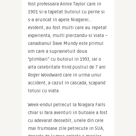
fost profesoara Annie Taylor care in 
1901 si-a tapetat butoiul cu perne si 
s-a aruncat in apele Niagarei… 
evident, au fost multi care au repetat 
experienta, multi pierzandu-si viata – 
canadianul Dave Mundy este primul 
om care a supravietuit doua 
“plimbari” cu butoiul in 1993, iar o 
alta celebritate fiind pustiul de 7 ani 
Roger Woodward care in urma unui 
accident, a cazut in cascada, scapand 
totusi cu viata.
Week-endul petrecut la Niagara Falls 
chiar si fara aventuri in butoaie a fost 
cu adevarat deosebit, unele din cele 
mai frumoase zile petrecute in SUA, 