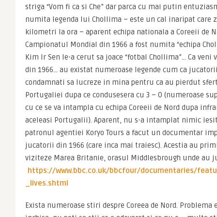
striga “Vom fi ca si Che” dar parca cu mai putin entuziasm)
numita legenda lui Chollima – este un cal inaripat care zb
kilometri la ora – aparent echipa nationala a Coreeii de Nor
Campionatul Mondial din 1966 a fost numita “echipa Choll
Kim Ir Sen le-a cerut sa joace “fotbal Chollima”… Ca veni 
din 1966… au existat numeroase legende cum ca jucatorii 
condamnati sa lucreze in mina pentru ca au pierdut sfertu
Portugaliei dupa ce condusesera cu 3 – 0 (numeroase supo
cu ce se va intampla cu echipa Coreeii de Nord dupa infra
aceleasi Portugalii). Aparent, nu s-a intamplat nimic iesi
patronul agentiei Koryo Tours a facut un documentar imp
jucatorii din 1966 (care inca mai traiesc). Acestia au primi
https://www.bbc.co.uk/bbcfour/documentaries/feat
_lives.shtml
Exista numeroase stiri despre Coreea de Nord. Problema est