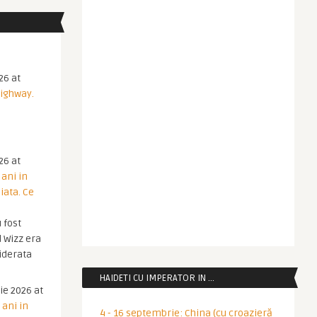
26 at
Highway.
26 at
 ani in
iata. Ce
 fost
 Wizz era
iderata
HAIDETI CU IMPERATOR IN …
ie 2026 at
 ani in
4 - 16 septembrie: China (cu croazieră