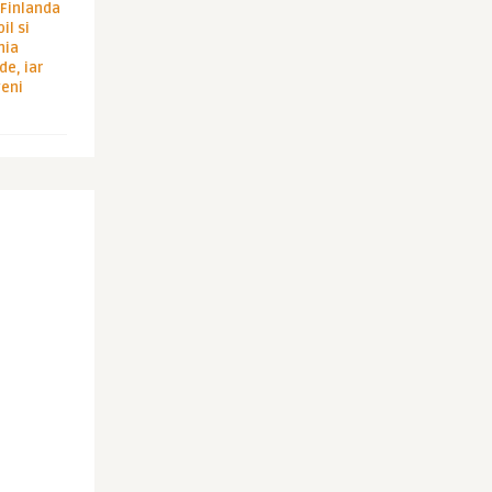
i Finlanda
il si
hia
de, iar
veni