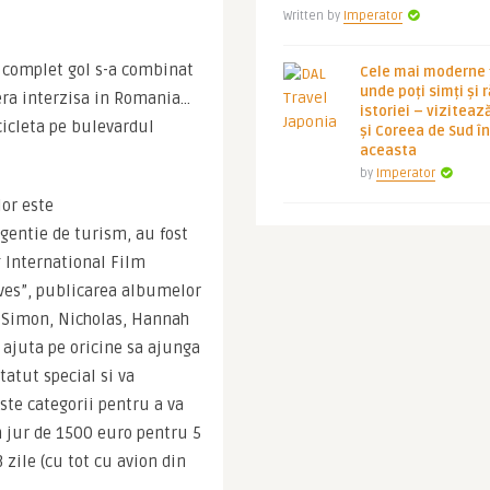
Written by
Imperator
 complet gol s-a combinat 
Cele mai moderne ț
unde poți simți și 
 era interzisa in Romania…
istoriei – viziteaz
cleta pe bulevardul 
și Coreea de Sud 
aceasta
by
Imperator
Cum am ajuns acolo ? V-am spus, cu Koryo Tours. Site-ul lor este 
gentie de turism, au fost 
 International Film 
ves”, publicarea albumelor 
 Simon, Nicholas, Hannah 
 ajuta pe oricine sa ajunga 
atut special si va 
ste categorii pentru a va 
n jur de 1500 euro pentru 5 
zile (cu tot cu avion din 