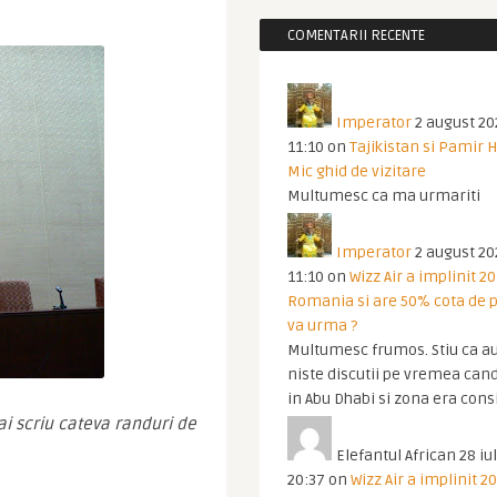
COMENTARII RECENTE
Imperator
2 august 20
11:10
on
Tajikistan si Pamir 
Mic ghid de vizitare
Multumesc ca ma urmariti
Imperator
2 august 20
11:10
on
Wizz Air a implinit 20
Romania si are 50% cota de p
va urma ?
Multumesc frumos. Stiu ca au
niste discutii pe vremea cand
in Abu Dhabi si zona era cons
i scriu cateva randuri de 
Elefantul African
28 iul
20:37
on
Wizz Air a implinit 20