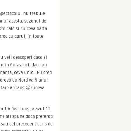
Spectacolul nu trebuie 
anul acesta, sezonul de 
te cald si cu ceva bafta 
roc cu carul, in toate 
u veti descoperi daca si 
t in Gulag-uri, daca au 
nanta, ceva unic… Eu cred 
oreea de Nord va fi anul 
tare Arirang 🙂 Cineva 
rd. A fost lung, a avut 11 
i-ati spune daca preferati 
sau cel precedent scris de 