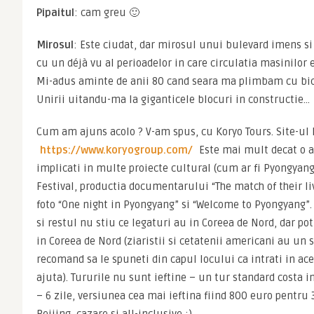
Pipaitul
: cam greu 🙂
Mirosul
: Este ciudat, dar mirosul unui bulevard imens si
cu un déjà vu al perioadelor in care circulatia masinilor
Mi-adus aminte de anii 80 cand seara ma plimbam cu bici
Unirii uitandu-ma la giganticele blocuri in constructie…
https://www.koryogroup.com/
 Este mai mult decat o a
implicati in multe proiecte cultural (cum ar fi Pyongyang
Festival, productia documentarului “The match of their li
foto “One night in Pyongyang” si “Welcome to Pyongyang”.
si restul nu stiu ce legaturi au in Coreea de Nord, dar pot
in Coreea de Nord (ziaristii si cetatenii americani au un st
recomand sa le spuneti din capul locului ca intrati in ace
ajuta). Tururile nu sunt ieftine – un tur standard costa i
– 6 zile, versiunea cea mai ieftina fiind 800 euro pentru 3 