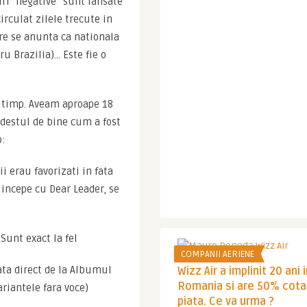
iri “negative” sunt lansate 
rculat zilele trecute in 
re se anunta ca nationala 
ru Brazilia)… Este fie o 
 timp. Aveam aproape 18 
 destul de bine cum a fost 
p:
i erau favorizati in fata 
 incepe cu Dear Leader, se 
Sunt exact la fel
COMPANII AERIENE
ta direct de la Albumul 
Wizz Air a implinit 20 ani 
Romania si are 50% cota
riantele fara voce)
piata. Ce va urma ?