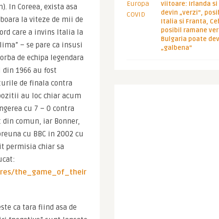
viitoare: Irlanda s
. In Coreea, exista asa 
devin „verzi”, posib
oara la viteze de mii de 
Italia si Franta, Ce
posibil ramane ver
d care a invins Italia la 
Bulgaria poate de
ima” – se pare ca insusi 
„galbena”
vorba de echipa legendara 
din 1966 au fost 
rile de finala contra 
zitii au loc chiar acum 
ngerea cu 7 – 0 contra 
t din comun, iar Bonner, 
reuna cu BBC in 2002 cu 
t permisia chiar sa 
viziteze Marea Britanie, orasul Middlesbrough unde au jucat: 
ures/the_game_of_their
e ca tara fiind asa de 