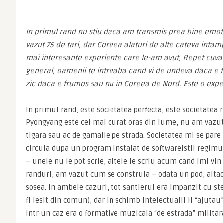
In primul rand nu stiu daca am transmis prea bine emotiil
vazut 75 de tari, dar Coreea alaturi de alte cateva intamp
mai interesante experiente care le-am avut, Repet cuvan
general, oamenii te intreaba cand vi de undeva daca e f
zic daca e frumos sau nu in Coreea de Nord. Este o expe
In primul rand, este societatea perfecta, este societatea r
Pyongyang este cel mai curat oras din lume, nu am vazut
tigara sau ac de gamalie pe strada. Societatea mi se par
circula dupa un program instalat de softwareistii regimu
– unele nu le pot scrie, altele le scriu acum cand imi vin
randuri, am vazut cum se construia – odata un pod, altad
sosea. In ambele cazuri, tot santierul era impanzit cu stea
fi iesit din comun), dar in schimb intelectualii ii “ajutau
Intr-un caz era o formative muzicala “de estrada” militar