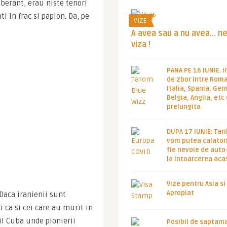
aberant, erau niste tenori 
in frac si papion. Da, pe 
VIZE
A avea sau a nu avea… n
viza !
PANA PE 16 IUNIE. I
de zbor intre Roma
Italia, Spania, Ge
Belgia, Anglia, etc
prelungita
DUPA 17 IUNIE: Tari
vom putea calatori
fie nevoie de auto
la intoarcerea aca
Vize pentru Asia si
Apropiat
Daca iranienii sunt 
 ca si cei care au murit in 
l Cuba unde pionierii 
Posibil de saptam