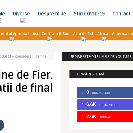
ale
Diverse
Despre mine
Stiri COVID-19
Contact
rientul Apropiat
Asia Centrala & Sud
Asia de Est
Africa
America de
odul 11 – consideratii de final
URMARESTE-MI FILMELE PE YOUTUBE. C
ne de Fier.
URMĂREȘTE-MĂ
ii de final
0
URMARITORI
6.6K
URMĂRITORI
2.6K
ABONATI