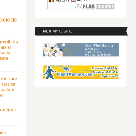
evoie de
ME & MY FLIGHTS
nterdictia
nia si
rmania,
 este
le in care
 fara sa
-izolare
sa
 Orientul
ana