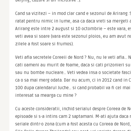
Beijing, cazare si all-inclusive :).
Cand sa vizitezi – in mod clar cand e sezonul de Arirang. 
ratat pentru nimic in lume, asa ca daca vreti sa mergeti 
Arirang este intre 2 august si 10 octombrie – este vara, es
veti avea si soare (vara este sezonul ploios, eu am avut no
zilele a fost soare si frumos). 
Veti afla secretele Coreeii de Nord ? Nu, nu le veti afla… N
cati oameni au murit de foame, daca si cati prizonieri sun
sau nu bombe nucleare… Veti vedea insa o societate fasci
ca o sa mai merg odata. Dar nu acum, ci in 2012 cand in C
100 dupa calendarul Juche… si cand probabil va fi cel mai 
interesat sa mearga cu mine ?
Cu aceste consideratii, inchid serialul despre Coreea de No
episoade si s-a intins cam 2 saptamani. M-ati ajuta daca m
seriale dintr-o zona (cum a fost acesta cu Coreea de Nord, 