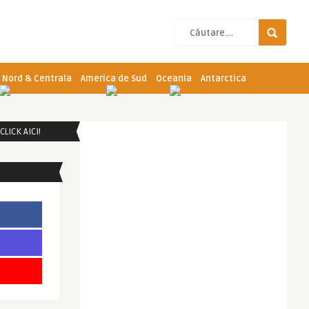
 Nord & Centrala
America de Sud
Oceania
Antarctica
LICK AICI!