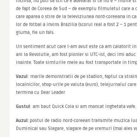
inchisa, nu poti sa stii ce e adevarat si ce nu e – multe st
de fapt de Coreea de Sud – de exemplu filmuletul care a ci
care aparea o stire de la televiziunea nord-coreeana in ca
lor de fotbal a invins Brazilia (scorul real a fost 2 – 1 pent
gluma, fie un fals.
Un sentiment acut care l-am avut este ca am calatorit in
ani la Revolutie, am fost pionier si UTC-ist, deci imi aduc
inainte. Toate simturile mele au fost transportate in tim
Vazul
: marile demonstratii de pe stadion, faptul ca straini
localnicilor, shop-urile pe valuta (euro), telejurnalul care
termina cu Dear Leader
Gustul
: am baut Quick Cola si am mancat inghetata vafe. 
Auzul:
 postul de radio nord-coreean transmite muzica lua
Duminical sau Slagare, slagare de pe vremuri (mai ales va