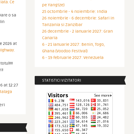
iata. Ce
pe Yangtze)
25 octombrie - 4 noiembrie: India
are o sa
26 noiembrie - 6 decembrie: Safari in
din
Tanzania si Zanzibar
26 decembrie - 2 ianuarie 2027: Gran
Canaria
ie 2026 at
6 - 21 ianuarie 2027: Benin, Togo,
Highway.
Ghana (Voodoo Festival)
6 - 19 februarie 2027: Venezuela
otul!!!!
i!
STATISTICI VIZITATORI
6 at 12:27
 Malaga
eri