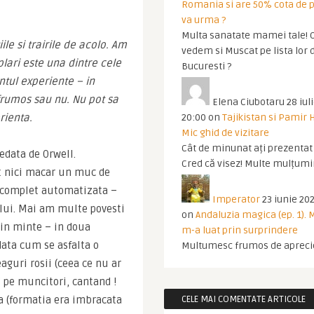
Romania si are 50% cota de p
va urma ?
Multa sanatate mamei tale! O
e si trairile de acolo. Am 
vedem si Muscat pe lista lor 
lari este una dintre cele 
Bucuresti ?
tul experiente – in 
rumos sau nu. Nu pot sa 
Elena Ciubotaru
28 iul
rienta.
20:00
on
Tajikistan si Pamir 
Mic ghid de vizitare
Cât de minunat ați prezentat t
edata de Orwell. 
Cred că visez! Multe mulțumir
 nici macar un muc de 
e complet automatizata – 
Imperator
23 iunie 202
lui. Mai am multe povesti 
on
Andaluzia magica (ep. 1).
 in minte – in doua 
m-a luat prin surprindere
ata cum se asfalta o 
Multumesc frumos de apreci
guri rosii (ceea ce nu ar 
” pe muncitori, cantand ! 
a (formatia era imbracata 
CELE MAI COMENTATE ARTICOLE