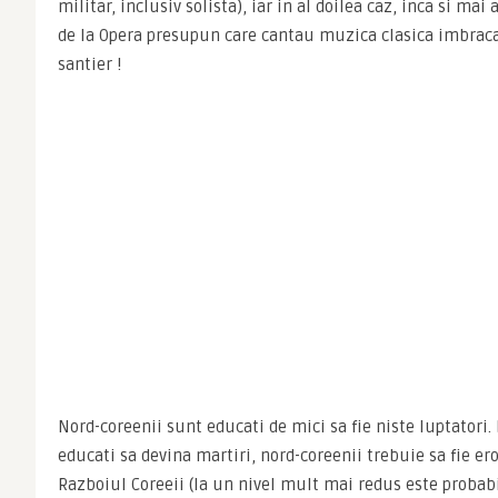
militar, inclusiv solista), iar in al doilea caz, inca si mai 
de la Opera presupun care cantau muzica clasica imbracati 
santier !
Nord-coreenii sunt educati de mici sa fie niste luptatori. 
educati sa devina martiri, nord-coreenii trebuie sa fie eroi
Razboiul Coreeii (la un nivel mult mai redus este probabi