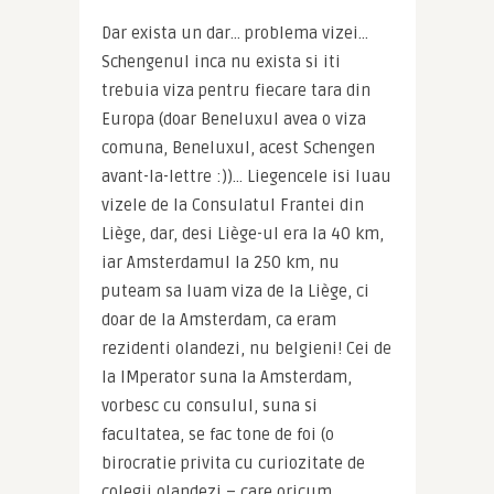
Dar exista un dar… problema vizei… 
Schengenul inca nu exista si iti 
trebuia viza pentru fiecare tara din 
Europa (doar Beneluxul avea o viza 
comuna, Beneluxul, acest Schengen 
avant-la-lettre :))… Liegencele isi luau 
vizele de la Consulatul Frantei din 
Liège, dar, desi Liège-ul era la 40 km, 
iar Amsterdamul la 250 km, nu 
puteam sa luam viza de la Liège, ci 
doar de la Amsterdam, ca eram 
rezidenti olandezi, nu belgieni! Cei de 
la IMperator suna la Amsterdam, 
vorbesc cu consulul, suna si 
facultatea, se fac tone de foi (o 
birocratie privita cu curiozitate de 
colegii olandezi – care oricum 