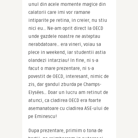
unul din acele momente magice din 
calatorii care imi vor ramane 
intiparite pe retina, in creier, nu stiu 
nici eu… Ne-am oprit direct la OECD 
unde gazdele noastre ne asteptau 
nerabdatoare… era vineri, voiau sa 
plece in weekend, iar studentii astia 
olandezi intarziau! In fine, ni s-a 
facut o mare prezentare, ni s-a 
povestit de OECD, interesant, nimic de 
zis, dar gandul zburda pe Champs-
Elysées… Doar un lucru am retinut de 
atunci, ca cladirea OECD era foarte 
asemanatoare cu cladirea ASE-ului de 
pe Eminescu!
Dupa prezentare, primim o tona de 