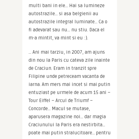
multi bani in ele… Hai sa lumineze 
autostrazile… si asa belgienii au 
autostrazile integral luminate… Ca o 
fi adevarat sau nu… nu stiu. Daca el 
m-a mintit, va mint si eu :).
… Ani mai tarziu, in 2007, am ajuns 
din nou la Paris cu cateva zile inainte 
de Craciun. Eram in tranzit spre 
Filipine unde petreceam vacanta de 
iarna. Am mers mai incet si mai putin 
entuziast pe urmele de acum 15 ani – 
Tour Eiffel – Arcul de Triumf – 
Concorde… Macul se mutase, 
aparusera magazine noi… dar magia 
Craciunului la Paris era nestirbita… 
poate mai putin stralucitoare… pentru 