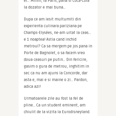
ei… Mmm, la Paris, pana si Coca-Cola 
la dozator e mai buna…
Dupa ce am iesit multumiti din 
experienta culinara pariziana pe 
Champs-Elysées, ne-am uitat la ceas… 
e 1 noaptea! Astia cand inchid 
metroul? Ca sa mergem pe jos pana in 
Porte de Bagnolet, o sa facem vreo 
doua ceasuri pe putin… Din fericire, 
gasim o gura de metrou, inghitim in 
sec ca nu am ajuns la Concorde, dar 
asta e, mai e si maine o zi… Pardon, 
adica azi!
Urmatoarele zile au fost la fel de 
pline… Ca un student eminent, am 
chiulit de la vizita la Eurodisneyland. 