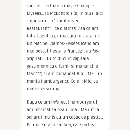
special… sa luam cina pe Champs-
Elysées… la McDonald’s (a, in plus, aici 
chiar scrie ca “Hamburger 
Restaurant”… ce distins!). Asa ca am 
intrat pentru prima oara in viata intr-
un Mac pe Champs-Elysées (cand am 
mai povestit asta la francezi, au fost 
oripilati… tu te duci in capitala 
gastronomica a lumii si mananci la 
Mac???) si am comandat BIG TIME: un 
meniu hamburger cu Cola!!! Mic, ca 
mare era scump!
Dupa ce am infulecat hamburgerul, 
am incercat sa beau Cola… Ma uit la 
paharul inchis cu un capac de plastic… 
Pe unde dracu s-o bea, ca e inchis 