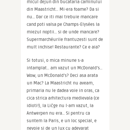
micul dejun din bucataria caminului 
din Maastricht… Mi-era foame? Da si 
nu… Dar ce iti mai trebuie mancare 
cand poti valsa pe Champs-Elysées la 
miezul noptii… si de unde mancare? 
Supermarchéurile frantuzesti sunt de 
mult inchise! Restaurante? Ce e aia?
Si totusi, o mica minune s-a 
intamplat… am vazut un McDonald’s… 
Wow, un McDonald’s? Deci asa arata 
un Mac? La Maastricht nu aveam, 
primaria nu le dadea voie in oras, ca 
cica strica arhitectura medievala (ce 
idioti!), la Ličge nu l-am vazut, la 
Antwerpen nu era… Si pentru ca 
suntem la Paris, e un loc special, e 
nevoie si de un lux cu adevarat 