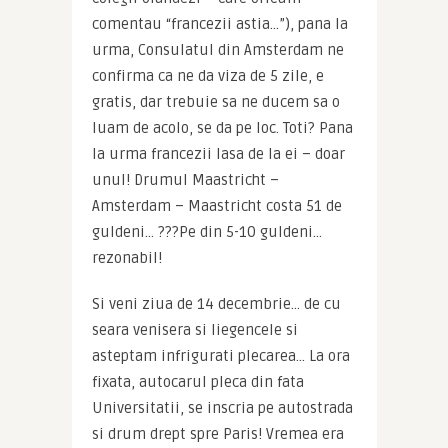
comentau “francezii astia…”), pana la 
urma, Consulatul din Amsterdam ne 
confirma ca ne da viza de 5 zile, e 
gratis, dar trebuie sa ne ducem sa o 
luam de acolo, se da pe loc. Toti? Pana 
la urma francezii lasa de la ei – doar 
unul! Drumul Maastricht – 
Amsterdam – Maastricht costa 51 de 
guldeni… ???Pe din 5-10 guldeni… 
rezonabil!
Si veni ziua de 14 decembrie… de cu 
seara venisera si liegencele si 
asteptam infrigurati plecarea… La ora 
fixata, autocarul pleca din fata 
Universitatii, se inscria pe autostrada 
si drum drept spre Paris! Vremea era 