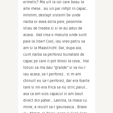
ermetic? Ma uit la cei care beau la 
alte mese… au un pai infipt in capac… 
Hmmm, destept sistem! De unde 
naiba or avea astia paie, pesemne 
stiau de treaba si si le-au adus de 
acasa… Vad insa o masuta unde sunt 
paie la liber! Cool, iau vreo patru sa 
am si la Maastricht. Dar, dupa aia, 
cum naiba sa perforez bunatate de 
capac pe care il pot folosi la ceva… Hai 
totusi sa ma dau “grande” si sa nu-l 
iau acasa, sa-l perforez… si m-am 
chinuit eu sa-l perforez, dar era foarte 
tare si mi-era frica sa nu stric paiul… 
asa ca am scos capacul si am baut 
direct din pahar… Lavinia, la masa cu 
mine, a reusit sa-l gaureasca… Bravo 