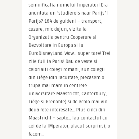
semnificatia numelui Imperator! Era 
anuntata un “studiereis naar Parijs”! 
Parijs? 164 de guldeni – transport, 
cazare, mic dejun, vizita la 
Organizatia pentru Cooperare si 
Dezvoltare in Europa si la 
EuroDisneyLand. Wow… super tare! Trei 
zile full la Paris! Dau de veste si 
celorlalti colegi romani, sun colegii 
din Liège (din facultate, plecasem o 
trupa mai mare in centrele 
universitare Maastricht, Canterbury, 
Liège si Grenoble) si de acolo mai vin 
doua fete interesate… Plus cinci din 
Maastricht – sapte… Iau contactul cu 
cei de la IMperator, placut surprinsi, o 
facem…