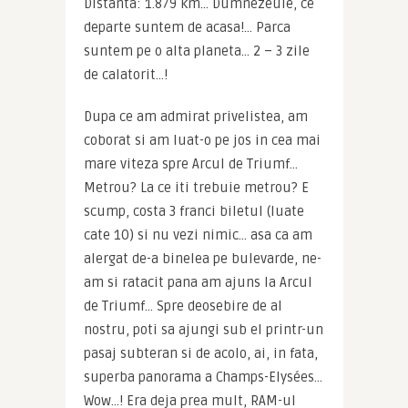
Distanta: 1.879 km… Dumnezeule, ce 
departe suntem de acasa!… Parca 
suntem pe o alta planeta… 2 – 3 zile 
de calatorit…!
Dupa ce am admirat privelistea, am 
coborat si am luat-o pe jos in cea mai 
mare viteza spre Arcul de Triumf… 
Metrou? La ce iti trebuie metrou? E 
scump, costa 3 franci biletul (luate 
cate 10) si nu vezi nimic… asa ca am 
alergat de-a binelea pe bulevarde, ne-
am si ratacit pana am ajuns la Arcul 
de Triumf… Spre deosebire de al 
nostru, poti sa ajungi sub el printr-un 
pasaj subteran si de acolo, ai, in fata, 
superba panorama a Champs-Elysées… 
Wow…! Era deja prea mult, RAM-ul 