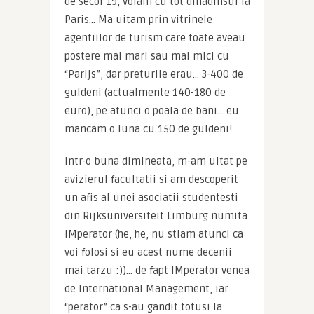
de secol 19, voiam cu tot dinadinsul la 
Paris… Ma uitam prin vitrinele 
agentiilor de turism care toate aveau 
postere mai mari sau mai mici cu 
“Parijs”, dar preturile erau… 3-400 de 
guldeni (actualmente 140-180 de 
euro), pe atunci o poala de bani… eu 
mancam o luna cu 150 de guldeni!
Intr-o buna dimineata, m-am uitat pe 
avizierul facultatii si am descoperit 
un afis al unei asociatii studentesti 
din Rijksuniversiteit Limburg numita 
IMperator (he, he, nu stiam atunci ca 
voi folosi si eu acest nume decenii 
mai tarzu :))… de fapt IMperator venea 
de International Management, iar 
“perator” ca s-au gandit totusi la 