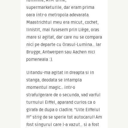
luminile, ATM-urile, 
supermarketurile, dar eram prima 
oara intr-o metropola adevarata. 
Maastrichtul meu era micut, cochet, 
linistit, mai fusesem prin Liège, oras 
mare si agitat, dar care nu se compara 
nici pe departe cu Orasul-Lumina… Iar 
Brugge, Antwerpen sau Aachen nici 
pomeneala :).
Uitandu-ma agitat in dreapta si in 
stanga, deodata se intampla 
momentul magic… intr-o 
strafulgerare de o secunda, vad varful 
turnului Eiffel, aparand curios ca o 
girafa de dupa o cladire. “Uite Eiffelul 
!!!” strig de se sperie tot autocarul! Am 
fost singurul care l-a vazut… si a fost 