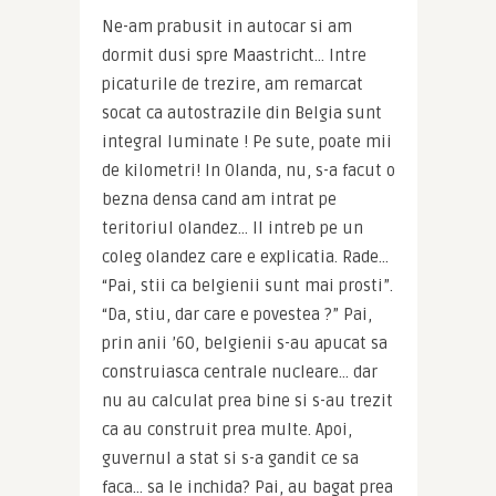
Ne-am prabusit in autocar si am 
dormit dusi spre Maastricht… Intre 
picaturile de trezire, am remarcat 
socat ca autostrazile din Belgia sunt 
integral luminate ! Pe sute, poate mii 
de kilometri! In Olanda, nu, s-a facut o 
bezna densa cand am intrat pe 
teritoriul olandez… Il intreb pe un 
coleg olandez care e explicatia. Rade… 
“Pai, stii ca belgienii sunt mai prosti”. 
“Da, stiu, dar care e povestea ?” Pai, 
prin anii ’60, belgienii s-au apucat sa 
construiasca centrale nucleare… dar 
nu au calculat prea bine si s-au trezit 
ca au construit prea multe. Apoi, 
guvernul a stat si s-a gandit ce sa 
faca… sa le inchida? Pai, au bagat prea 