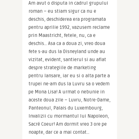
Am avut o disputa in cadrul grupului 
roman – eu stiam sigur ca nu e 
deschis, deschiderea era programata 
pentru aprilie 1992, vazusem reclame 
prin Maastricht, fetele, nu, ca e 
deschis… Asa ca a doua zi, vreo doua 
fete s-au dus la Disneyland unde au 
vizitat, evident, santierul si au aflat 
despre strategiile de marketing 
pentru lansare, iar eu si o alta parte a 
trupei ne-am dus la Luvru sa o vedem 
pe Mona Lisa! A urmat o nebunie in 
aceste doua zile – Luvru, Notre-Dame, 
Panteonul, Palais du Luxembourg, 
Invalizii cu mormantul lui Napoleon, 
Sacré Coeur! Am dormit vreo 3 ore pe 
noapte, dar ce a mai contat…