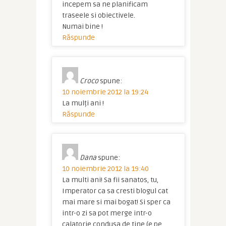
incepem sa ne planificam
traseele si obiectivele.
Numai bine !
Răspunde
Croco
spune:
10 noiembrie 2012 la 19:24
La mulți ani !
Răspunde
Dana
spune:
10 noiembrie 2012 la 19:40
La multi ani! Sa fii sanatos, tu,
Imperator ca sa cresti blogul cat
mai mare si mai bogat! Si sper ca
intr-o zi sa pot merge intr-o
calatorie condusa de tine (e pe