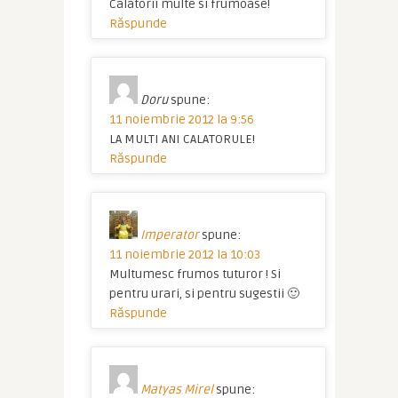
Calatorii multe si frumoase!
Răspunde
Doru
spune:
11 noiembrie 2012 la 9:56
LA MULTI ANI CALATORULE!
Răspunde
Imperator
spune:
11 noiembrie 2012 la 10:03
Multumesc frumos tuturor ! Si
pentru urari, si pentru sugestii 🙂
Răspunde
Matyas Mirel
spune: