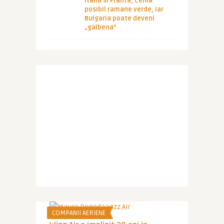
Italia si Franta, Cehia
posibil ramane verde, iar
Bulgaria poate deveni
„galbena”
COMPANII AERIENE