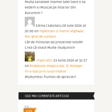
Multa sanatate mamei tale! Oare o sa
vedem si Muscat pe lista lor din
Bucuresti ?
Elena Ciubotaru
28 iulie 2026 at
20:00
on
Tajikistan si Pamir Highway.
Mic ghid de vizitare
Cât de minunat ați prezentat totul!!!!
Cred că visez! Multe mulțumiri!
Imperator
23 iunie 2026 at 12:27
on
Andaluzia magica (ep. 1). Malaga
m-a luat prin surprindere
Multumesc frumos de aprecieri
CELE MAI COMENTATE ARTICOLE
VIZE