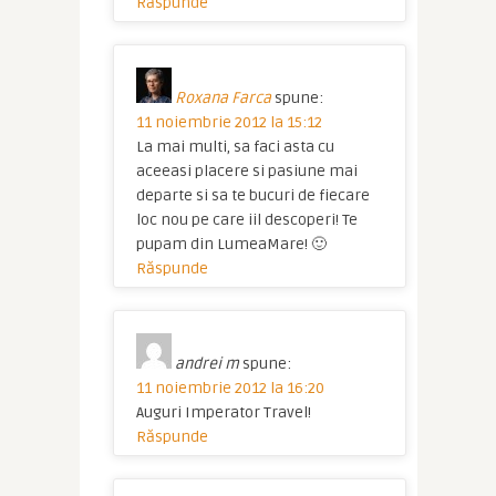
Răspunde
Roxana Farca
spune:
11 noiembrie 2012 la 15:12
La mai multi, sa faci asta cu
aceeasi placere si pasiune mai
departe si sa te bucuri de fiecare
loc nou pe care iil descoperi! Te
pupam din LumeaMare! 🙂
Răspunde
andrei m
spune:
11 noiembrie 2012 la 16:20
Auguri Imperator Travel!
Răspunde