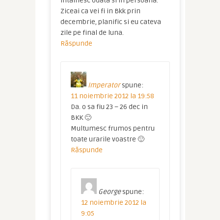
intalnesc odata si in persoana.
Ziceai ca vei fi in Bkk prin
decembrie, planific si eu cateva
zile pe final de luna.
Răspunde
Imperator
spune:
11 noiembrie 2012 la 19:58
Da. o sa fiu 23 – 26 dec in
BKK 🙂
Multumesc frumos pentru
toate urarile voastre 🙂
Răspunde
George
spune:
12 noiembrie 2012 la
9:05