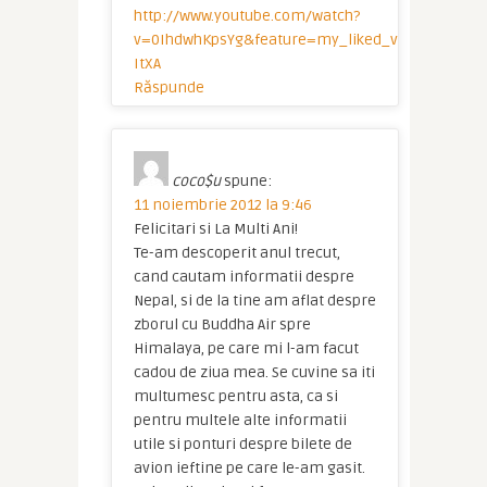
http://www.youtube.com/watch?
v=0IhdwhKpsYg&feature=my_liked_videos&list=L
ItXA
Răspunde
coco$u
spune:
11 noiembrie 2012 la 9:46
Felicitari si La Multi Ani!
Te-am descoperit anul trecut,
cand cautam informatii despre
Nepal, si de la tine am aflat despre
zborul cu Buddha Air spre
Himalaya, pe care mi l-am facut
cadou de ziua mea. Se cuvine sa iti
multumesc pentru asta, ca si
pentru multele alte informatii
utile si ponturi despre bilete de
avion ieftine pe care le-am gasit.