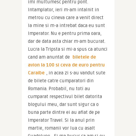
imi multumesc pentru pont. 
Intamplator, ieri m-am intalnit in 
metrou cu cineva care a venit direct 
la mine si m-a intrebat daca eu sunt 
Imperator. Nu e pentru prima oara, 
dar de data asta chiar m-am bucurat. 
Lucra la Tripsta si mi-a spus ca atunci 
cand am anuntat de 
biletele de 
avion la 100 si ceva de euro pentru 
Caraibe
, in acea zi s-au vandut sute 
de bilete catre cumparatori din 
Romania. Probabil, nu toti au 
cumparat respectivul bilet datorita 
blogului meu, dar sunt sigur ca o 
buna parte dintre ei au aflat de pe 
Imperator Travel. Si la anul prin 
martie, romanii vor lua cu asalt 
Guadelupe… Si ma bucur ca am si eu 