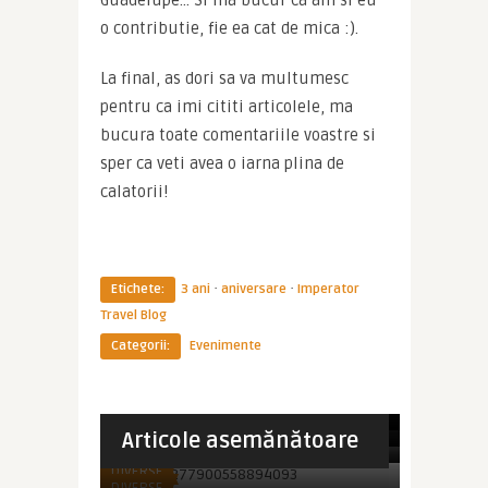
o contributie, fie ea cat de mica :).
La final, as dori sa va multumesc 
pentru ca imi cititi articolele, ma 
bucura toate comentariile voastre si 
sper ca veti avea o iarna plina de 
calatorii!
·
·
Etichete:
3 ani
aniversare
Imperator
Travel Blog
Categorii:
Evenimente
Imperator
Imperator
Astazi se implinesc 7 ani de la
Imperator
Astazi, blogul meu a implinit 6 ani :)
primele mele articole. 7 ...
Imperator Travel Blog a implinit 4
Articole asemănătoare
EVENIMENTE
ani :)
Imperator
DIVERSE
Imperatortravel a facut 2 anisori :)
DIVERSE
DIVERSE