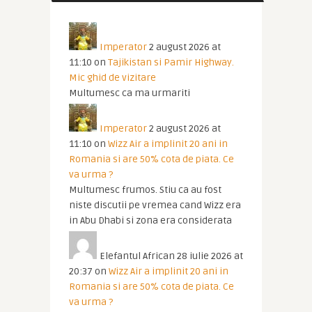
Imperator
2 august 2026 at
11:10
on
Tajikistan si Pamir Highway.
Mic ghid de vizitare
Multumesc ca ma urmariti
Imperator
2 august 2026 at
11:10
on
Wizz Air a implinit 20 ani in
Romania si are 50% cota de piata. Ce
va urma ?
Multumesc frumos. Stiu ca au fost
niste discutii pe vremea cand Wizz era
in Abu Dhabi si zona era considerata
Elefantul African
28 iulie 2026 at
20:37
on
Wizz Air a implinit 20 ani in
Romania si are 50% cota de piata. Ce
va urma ?