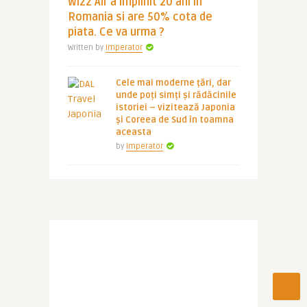
Wizz Air a implinit 20 ani in
Romania si are 50% cota de
piata. Ce va urma ?
Written by
Imperator
Cele mai moderne țări, dar
unde poți simți și rădăcinile
istoriei – vizitează Japonia
și Coreea de Sud în toamna
aceasta
by
Imperator