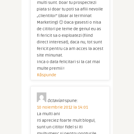
multi sunt. Doar tu prospectezi
piata si doar tu poti sa aflii nevoile
„clientilor” (doar ai terminat
Marketing) 🙂 Daca gasesti o nisa
de cititori pe teme de genul eu as
fi fericit sa o exploatezi (fiind
direct interesat), daca nu, tot sunt
fericit pentru ca am acces la acest
site minunat.
Inca o data felicitari si la cat mai
multe premii !
Răspunde
Octavian
spune:
10 noiembrie 2012 la 14:01
La multi ani
Iti apreciez foarte mult blogul,
sunt un cititor fidel si iti
multumesc si pentru ponturile