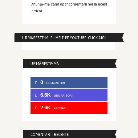
Anunță-mă când apar comentarii noi la acest
articol
URMARESTE-MI FILMELE PE YOUTUBE. CLICK AICI!
URMĂREȘTE-MĂ
0
URMARITORI
6.6K
URMĂRITORI
2.6K
ABONATI
COMENTARII RECENTE