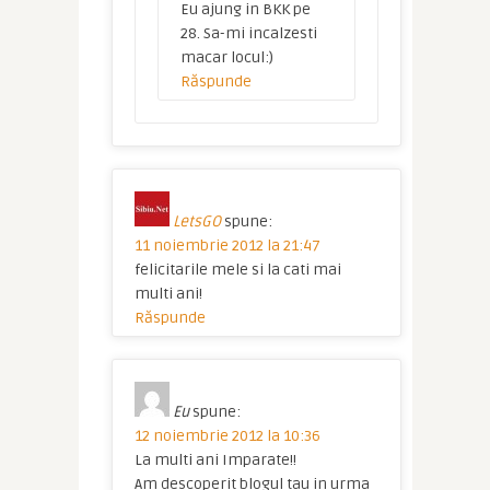
Eu ajung in BKK pe
28. Sa-mi incalzesti
macar locul:)
Răspunde
LetsGO
spune:
11 noiembrie 2012 la 21:47
felicitarile mele si la cati mai
multi ani!
Răspunde
Eu
spune:
12 noiembrie 2012 la 10:36
La multi ani Imparate!!
Am descoperit blogul tau in urma