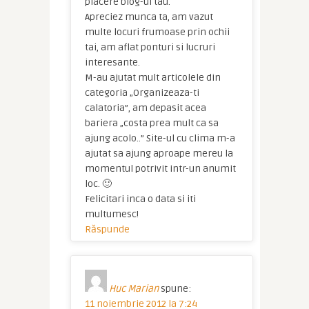
placere blog-ul tau.
Apreciez munca ta, am vazut
multe locuri frumoase prin ochii
tai, am aflat ponturi si lucruri
interesante.
M-au ajutat mult articolele din
categoria „Organizeaza-ti
calatoria”, am depasit acea
bariera „costa prea mult ca sa
ajung acolo..” Site-ul cu clima m-a
ajutat sa ajung aproape mereu la
momentul potrivit intr-un anumit
loc. 🙂
Felicitari inca o data si iti
multumesc!
Răspunde
Huc Marian
spune:
11 noiembrie 2012 la 7:24